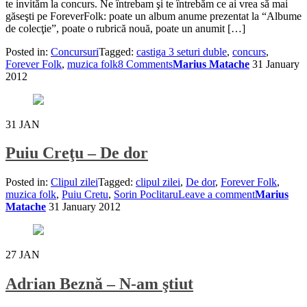
te invităm la concurs. Ne întrebam şi te întrebăm ce ai vrea să mai
găseşti pe ForeverFolk: poate un album anume prezentat la “Albume
de colecţie”, poate o rubrică nouă, poate un anumit […]
Posted in:
Concursuri
Tagged:
castiga 3 seturi duble
,
concurs
,
Forever Folk
,
muzica folk
8 Comments
Marius Matache
31 January
2012
31
JAN
Puiu Creţu – De dor
Posted in:
Clipul zilei
Tagged:
clipul zilei
,
De dor
,
Forever Folk
,
muzica folk
,
Puiu Cretu
,
Sorin Poclitaru
Leave a comment
Marius
Matache
31 January 2012
27
JAN
Adrian Beznă – N-am ştiut