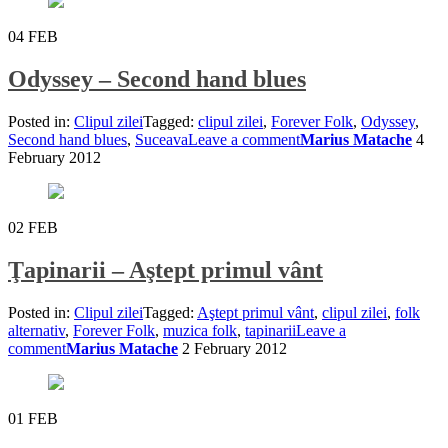
04
FEB
Odyssey – Second hand blues
Posted in:
Clipul zilei
Tagged:
clipul zilei
,
Forever Folk
,
Odyssey
,
Second hand blues
,
Suceava
Leave a comment
Marius Matache
4
February 2012
02
FEB
Ţapinarii – Aştept primul vânt
Posted in:
Clipul zilei
Tagged:
Aştept primul vânt
,
clipul zilei
,
folk
alternativ
,
Forever Folk
,
muzica folk
,
tapinarii
Leave a
comment
Marius Matache
2 February 2012
01
FEB