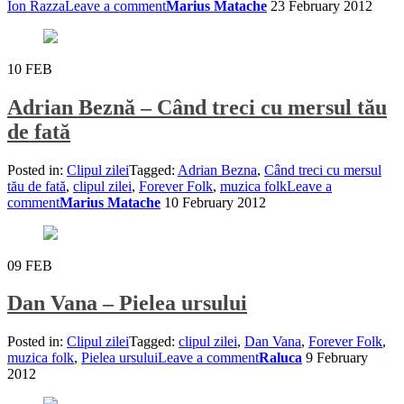
Ion Razza
Leave a comment
Marius Matache
23 February 2012
10
FEB
Adrian Beznă – Când treci cu mersul tău
de fată
Posted in:
Clipul zilei
Tagged:
Adrian Bezna
,
Când treci cu mersul
tău de fată
,
clipul zilei
,
Forever Folk
,
muzica folk
Leave a
comment
Marius Matache
10 February 2012
09
FEB
Dan Vana – Pielea ursului
Posted in:
Clipul zilei
Tagged:
clipul zilei
,
Dan Vana
,
Forever Folk
,
muzica folk
,
Pielea ursului
Leave a comment
Raluca
9 February
2012