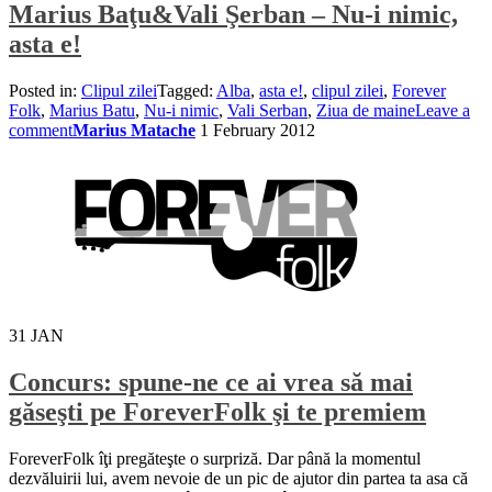
Marius Baţu&Vali Şerban – Nu-i nimic,
asta e!
Posted in:
Clipul zilei
Tagged:
Alba
,
asta e!
,
clipul zilei
,
Forever
Folk
,
Marius Batu
,
Nu-i nimic
,
Vali Serban
,
Ziua de maine
Leave a
comment
Marius Matache
1 February 2012
31
JAN
Concurs: spune-ne ce ai vrea să mai
găseşti pe ForeverFolk şi te premiem
ForeverFolk îţi pregăteşte o surpriză. Dar până la momentul
dezvăluirii lui, avem nevoie de un pic de ajutor din partea ta asa că