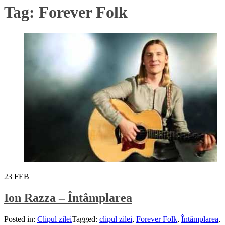
Tag:
Forever Folk
23
FEB
Ion Razza – Întâmplarea
Posted in:
Clipul zilei
Tagged:
clipul zilei
,
Forever Folk
,
Întâmplarea
,