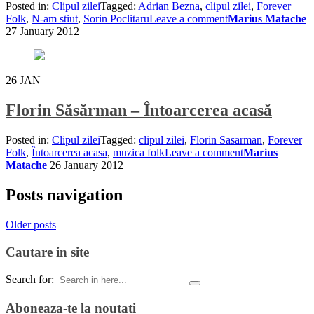
Posted in:
Clipul zilei
Tagged:
Adrian Bezna
,
clipul zilei
,
Forever
Folk
,
N-am stiut
,
Sorin Poclitaru
Leave a comment
Marius Matache
27 January 2012
26
JAN
Florin Săsărman – Întoarcerea acasă
Posted in:
Clipul zilei
Tagged:
clipul zilei
,
Florin Sasarman
,
Forever
Folk
,
Întoarcerea acasa
,
muzica folk
Leave a comment
Marius
Matache
26 January 2012
Posts navigation
Older posts
Cautare in site
Search for:
Aboneaza-te la noutati