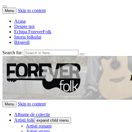
Skip to content
Menu
Acasa
Despre noi
Echipa ForeverFolk
Istoria folkului
Blogroll
Search for:
ForeverFolk
Muzica sufletului tau
Skip to content
Menu
Albume de colectie
Artisti folk
expand child menu
Artisti romani
Artisti straini