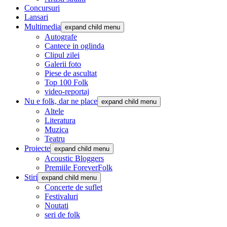
Concursuri
Lansari
Multimedia
expand child menu
Autografe
Cantece in oglinda
Clipul zilei
Galerii foto
Piese de ascultat
Top 100 Folk
video-reportaj
Nu e folk, dar ne place
expand child menu
Altele
Literatura
Muzica
Teatru
Proiecte
expand child menu
Acoustic Bloggers
Premiile ForeverFolk
Stiri
expand child menu
Concerte de suflet
Festivaluri
Noutati
seri de folk