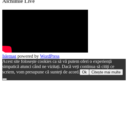
Alchimie Live
Islemag
powered by
WordPress
Acest site folosește cookies ca să vă putem oferi o experiență
simpatică atunci când ne vizitați. Dacă veți continua să citiți ce
scriem, vom presupune că sunteți de acord.
Ok
Citește mai multe