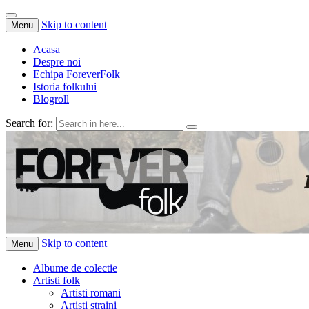
Skip to content
Menu
Acasa
Despre noi
Echipa ForeverFolk
Istoria folkului
Blogroll
Search for:
ForeverFolk
Muzica sufletului tau
Skip to content
Menu
Albume de colectie
Artisti folk
Artisti romani
Artisti straini