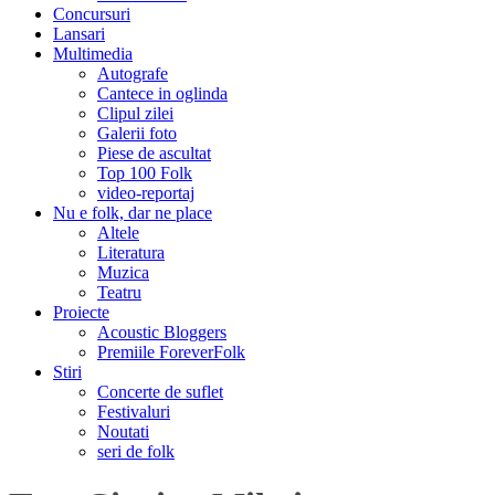
Concursuri
Lansari
Multimedia
Autografe
Cantece in oglinda
Clipul zilei
Galerii foto
Piese de ascultat
Top 100 Folk
video-reportaj
Nu e folk, dar ne place
Altele
Literatura
Muzica
Teatru
Proiecte
Acoustic Bloggers
Premiile ForeverFolk
Stiri
Concerte de suflet
Festivaluri
Noutati
seri de folk