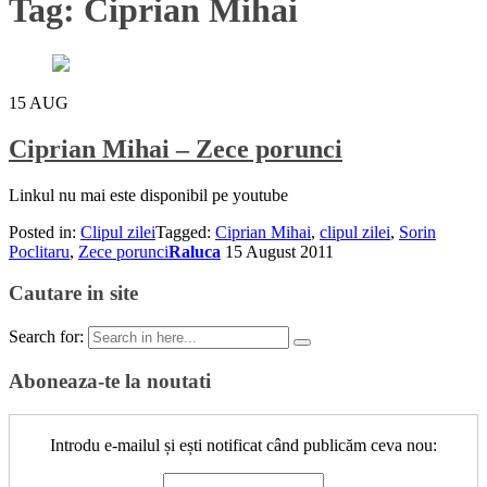
Tag:
Ciprian Mihai
15
AUG
Ciprian Mihai – Zece porunci
Linkul nu mai este disponibil pe youtube
Posted in:
Clipul zilei
Tagged:
Ciprian Mihai
,
clipul zilei
,
Sorin
Poclitaru
,
Zece porunci
Raluca
15 August 2011
Cautare in site
Search for:
Aboneaza-te la noutati
Introdu e-mailul și ești notificat când publicăm ceva nou: