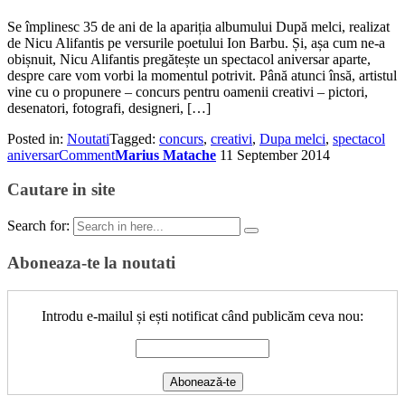
Se împlinesc 35 de ani de la apariția albumului După melci, realizat
de Nicu Alifantis pe versurile poetului Ion Barbu. Și, așa cum ne-a
obișnuit, Nicu Alifantis pregătește un spectacol aniversar aparte,
despre care vom vorbi la momentul potrivit. Până atunci însă, artistul
vine cu o propunere – concurs pentru oamenii creativi – pictori,
desenatori, fotografi, designeri, […]
Posted in:
Noutati
Tagged:
concurs
,
creativi
,
Dupa melci
,
spectacol
aniversar
Comment
Marius Matache
11 September 2014
Cautare in site
Search for:
Aboneaza-te la noutati
Introdu e-mailul și ești notificat când publicăm ceva nou: