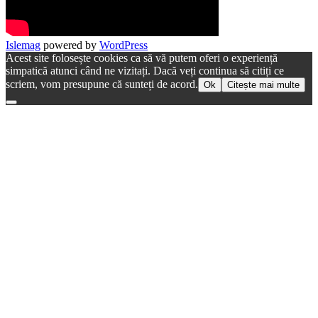
Islemag
powered by
WordPress
Acest site folosește cookies ca să vă putem oferi o experiență
simpatică atunci când ne vizitați. Dacă veți continua să citiți ce
scriem, vom presupune că sunteți de acord.
Ok
Citește mai multe