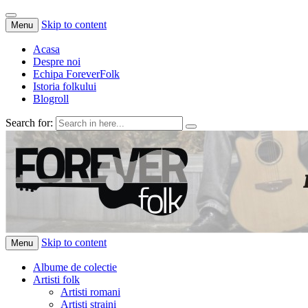
Skip to content
Menu
Acasa
Despre noi
Echipa ForeverFolk
Istoria folkului
Blogroll
Search for:
ForeverFolk
Muzica sufletului tau
Skip to content
Menu
Albume de colectie
Artisti folk
Artisti romani
Artisti straini