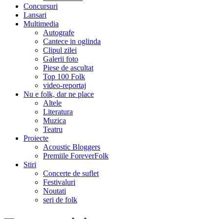
Concursuri
Lansari
Multimedia
Autografe
Cantece in oglinda
Clipul zilei
Galerii foto
Piese de ascultat
Top 100 Folk
video-reportaj
Nu e folk, dar ne place
Altele
Literatura
Muzica
Teatru
Proiecte
Acoustic Bloggers
Premiile ForeverFolk
Stiri
Concerte de suflet
Festivaluri
Noutati
seri de folk