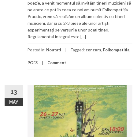
poezie, a venit momentul să invităm tinerii muzicieni să
ne arate ce pot în ceea ce noi am numit Folkompetiția.
Practic, vrem să realizăm un album colectiv cu tineri
muzicieni, dar și cu 2-3 piese ale unor artiști
experimentați pe versurile unor poeți tineri.
Regulamentul integral este […]
Posted in:
Noutati
Tagged:
concurs
,
Folkompetiția
,
POE3
Comment
13
MAY