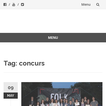
Menu
Skip
to
ForeverFolk
Muzica sufletului tau
content
MENU
Skip
to
content
Tag:
concurs
09
MAY