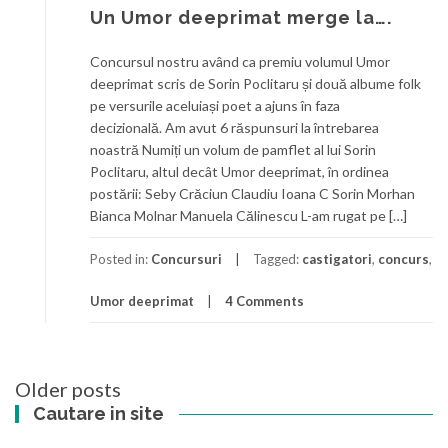
Un Umor deeprimat merge la….
Concursul nostru având ca premiu volumul Umor
deeprimat scris de Sorin Poclitaru și două albume folk
pe versurile aceluiași poet a ajuns în faza
decizională. Am avut 6 răspunsuri la întrebarea
noastră Numiți un volum de pamflet al lui Sorin
Poclitaru, altul decât Umor deeprimat, în ordinea
postării: Seby Crăciun Claudiu Ioana C Sorin Morhan
Bianca Molnar Manuela Călinescu L-am rugat pe […]
Posted in:
Concursuri
Tagged:
castigatori
,
concurs
,
Umor deeprimat
4 Comments
Posts
Older posts
navigation
Cautare in site