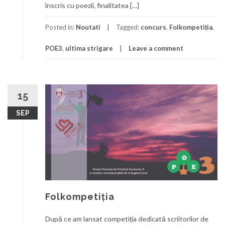
înscris cu poezii, finalitatea […]
Posted in:
Noutati
Tagged:
concurs
,
Folkompetiția
,
POE3
,
ultima strigare
Leave a comment
15
SEP
Folkompetiția
După ce am lansat competiția dedicată scriitorilor de