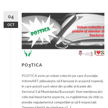
04
OCT
PO3TICA
PO3TICA este un volum colectiv pe care Asociația
InformART plănuiește să îl lanseze în această toamnă,
în care autorii sunt elevi din școlile și liceele din
Sectorul 3 al Municipiului București. Vom menționa aici
cele mai importante aspecte, cu rugămintea să citiți cu
atenție regulamentul competiției și să îl respectați:
Termenul limită de trimitere a […]