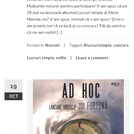
Mulțumim tuturor pentru participare! V-am spus că pe
28 mai se lansează albumul Lucruri simple al Alinei
Manole, nu? V-am spus, normal că v-am spus! Și nu v-
am promis noi că se lasă și cu concurs? Păi da, pentru
că ne-am vorbit […]
Posted in:
Noutati
Tagged:
#lucrurisimple
,
concurs
,
Lucruri simple
,
selfie
Leave a comment
19
OCT