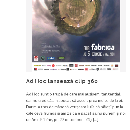
Ad Hoc lansează clip 360
Ad Hoc sunt o trupă de care mai auzisem, tangential,
dar nu cred că am apucat să ascult prea multe de la ei.
Dar m-a tras de mânecă verișoara Iulia că băieții pun la
cale ceva frumos și am zis că e păcat să nu punem și noi
umărul. Ei bine, pe 27 octombrie ei își […]