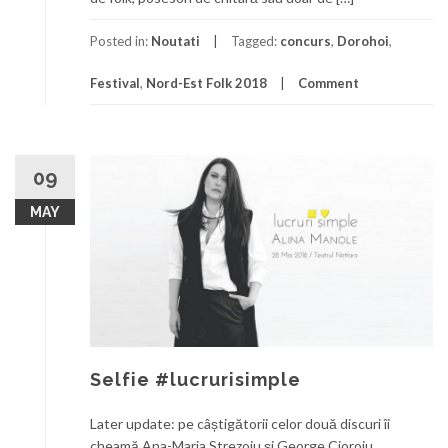
Posted in:
Noutati
Tagged:
concurs
,
Dorohoi
,
Festival
,
Nord-Est Folk 2018
Comment
09
MAY
Selfie #lucrurisimple
Later update: pe câștigătorii celor două discuri îi
cheamă Ana-Maria Strezoiu și George Cioroiu.