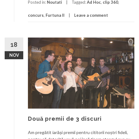
Posted in:
Noutati
Tagged:
Ad Hoc
,
clip 360
,
concurs
,
Furtuna II
Leave a comment
18
NOV
Două premii de 3 discuri
Am pregătit iarăși premii pentru cititorii noștri fideli,