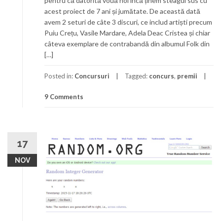
pentru că datorită vouă noi încă ținem steagul sus cu
acest proiect de 7 ani și jumătate. De această dată
avem 2 seturi de câte 3 discuri, ce includ artiști precum
Puiu Crețu, Vasile Mardare, Adela Deac Cristea și chiar
câteva exemplare de contrabandă din albumul Folk din
[…]
Posted in:
Concursuri
Tagged:
concurs
,
premii
9 Comments
17
NOV