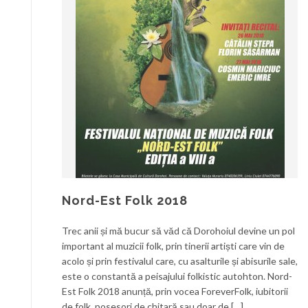
Nord-Est Folk 2018
Trec anii și mă bucur să văd că Dorohoiul devine un pol
important al muzicii folk, prin tinerii artiști care vin de
acolo și prin festivalul care, cu asalturile și abisurile sale,
este o constantă a peisajului folkistic autohton. Nord-
Est Folk 2018 anunță, prin vocea ForeverFolk, iubitorii
de folk, posesori de chitară sau doar de […]