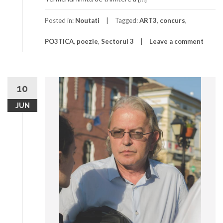
Posted in:
Noutati
Tagged:
ART3
,
concurs
,
PO3TICA
,
poezie
,
Sectorul 3
Leave a comment
10
JUN