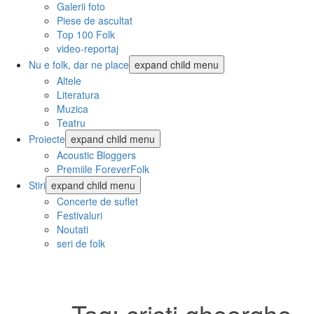
Galerii foto
Piese de ascultat
Top 100 Folk
video-reportaj
Nu e folk, dar ne place
expand child menu
Altele
Literatura
Muzica
Teatru
Proiecte
expand child menu
Acoustic Bloggers
Premiile ForeverFolk
Stiri
expand child menu
Concerte de suflet
Festivaluri
Noutati
seri de folk
Tag:
cristi gheorghe