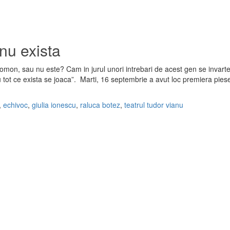
nu exista
olomon, sau nu este? Cam in jurul unori intrebari de acest gen se invart
 tot ce exista se joaca”. Marti, 16 septembrie a avut loc premiera piese
,
echivoc
,
giulia ionescu
,
raluca botez
,
teatrul tudor vianu