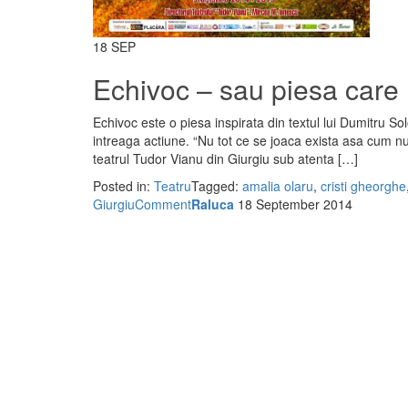
18
SEP
Echivoc – sau piesa care 
Echivoc este o piesa inspirata din textul lui Dumitru S
intreaga actiune. “Nu tot ce se joaca exista asa cum nu
teatrul Tudor Vianu din Giurgiu sub atenta […]
Posted in:
Teatru
Tagged:
amalia olaru
,
cristi gheorghe
Giurgiu
Comment
Raluca
18 September 2014