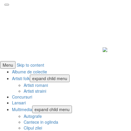
ForeverFolk
Muzica sufletului tau
Menu
Skip to content
Albume de colectie
Artisti folk
expand child menu
Artisti romani
Artisti straini
Concursuri
Lansari
Multimedia
expand child menu
Autografe
Cantece in oglinda
Clipul zilei