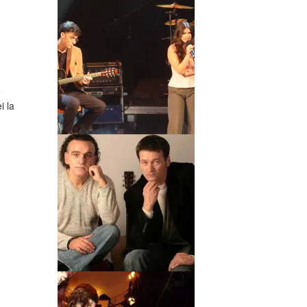
e
i la