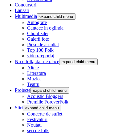
Concursuri
Lansari
Multimedia
expand child menu
Autografe
Cantece in oglinda
Clipul zilei
Galerii foto
Piese de ascultat
Top 100 Folk
video-reportaj
Nu e folk, dar ne place
expand child menu
Altele
Literatura
Muzica
Teatru
Proiecte
expand child menu
Acoustic Bloggers
Premiile ForeverFolk
Stiri
expand child menu
Concerte de suflet
Festivaluri
Noutati
seri de folk