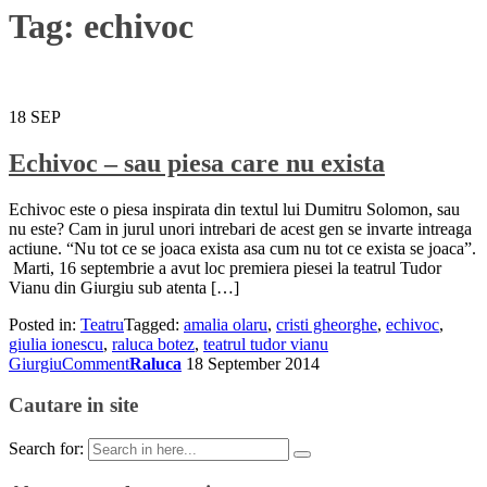
Tag:
echivoc
18
SEP
Echivoc – sau piesa care nu exista
Echivoc este o piesa inspirata din textul lui Dumitru Solomon, sau
nu este? Cam in jurul unori intrebari de acest gen se invarte intreaga
actiune. “Nu tot ce se joaca exista asa cum nu tot ce exista se joaca”.
Marti, 16 septembrie a avut loc premiera piesei la teatrul Tudor
Vianu din Giurgiu sub atenta […]
Posted in:
Teatru
Tagged:
amalia olaru
,
cristi gheorghe
,
echivoc
,
giulia ionescu
,
raluca botez
,
teatrul tudor vianu
Giurgiu
Comment
Raluca
18 September 2014
Cautare in site
Search for: