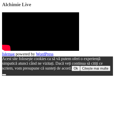
Alchimie Live
Islemag
powered by
WordPress
Acest site folosește cookies ca să vă putem oferi o experiență
simpatică atunci când ne vizitați. Dacă veți continua să citiți ce
scriem, vom presupune că sunteți de acord.
Ok
Citește mai multe