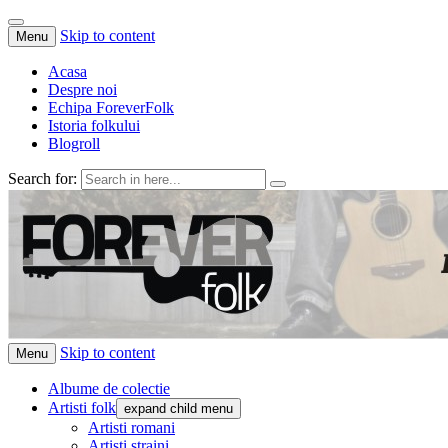
Skip to content
Menu
Acasa
Despre noi
Echipa ForeverFolk
Istoria folkului
Blogroll
Search for:
ForeverFolk
Muzica sufletului tau
Skip to content
Menu
Albume de colectie
Artisti folk
expand child menu
Artisti romani
Artisti straini