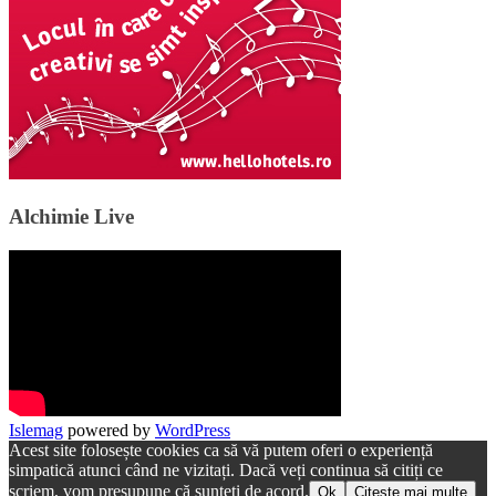
Alchimie Live
Islemag
powered by
WordPress
Acest site folosește cookies ca să vă putem oferi o experiență
simpatică atunci când ne vizitați. Dacă veți continua să citiți ce
scriem, vom presupune că sunteți de acord.
Ok
Citește mai multe