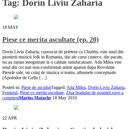
Tag:
Dorin Liviu Zaharia
18
MAY
Piese ce merita ascultate (ep. 20)
Dorin Liviu Zaharia, cunoscut de prieteni ca Chubby, este unul din
pionierii muzicii folk in Romania, dar ale carui cantece, din pacate,
nu au ramas inregistrate la o calitate satisfacatoare. Ada Milea este
unul din cei mai non-conformisti artisti aparuti dupa Revolutie.
Piesele sale, un colaj de muzica si teatru, albumele conceptuale
(Apolodor de Gellu […]
Posted in:
Piese de ascultat
Tagged:
Ada Milea
,
Dorin Liviu Zaharia
,
Femurul
,
Piese ce merita ascultate
,
Ziua bradului de noapte
Leave a
comment
Marius Matache
18 May 2010
22
APR