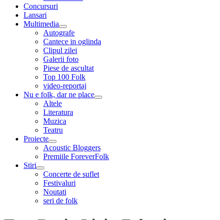
menu
Concursuri
Lansari
Multimedia
expand
Autografe
child
Cantece in oglinda
menu
Clipul zilei
Galerii foto
Piese de ascultat
Top 100 Folk
video-reportaj
Nu e folk, dar ne place
expand
Altele
child
Literatura
menu
Muzica
Teatru
Proiecte
expand
Acoustic Bloggers
child
Premiile ForeverFolk
menu
Stiri
expand
Concerte de suflet
child
Festivaluri
menu
Noutati
seri de folk