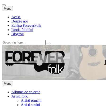
Skip
Menu
to
content
Acasa
Despre noi
Echipa ForeverFolk
Istoria folkului
Blogroll
Search
for:
ForeverFolk
Muzica sufletului tau
Skip
Menu
to
content
Albume de colectie
Artisti folk
expand
Artisti romani
child
Artisti straini