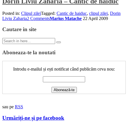
Dorin Liviu Zaharia – Cantic de haiduc
Posted in:
Clipul zilei
Tagged:
Cantic de haiduc
,
clipul zilei
,
Dorin
Liviu Zaharia
2 Comments
Marius Matache
22 April 2009
Cautare in site
Search
for:
Aboneaza-te la noutati
Introdu e-mailul și ești notificat când publicăm ceva nou:
sau pe
RSS
Urmăriți-ne și pe facebook