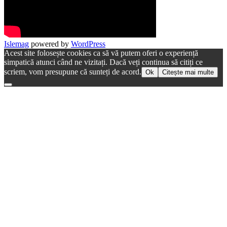
Islemag
powered by
WordPress
Acest site folosește cookies ca să vă putem oferi o experiență
simpatică atunci când ne vizitați. Dacă veți continua să citiți ce
scriem, vom presupune că sunteți de acord.
Ok
Citește mai multe