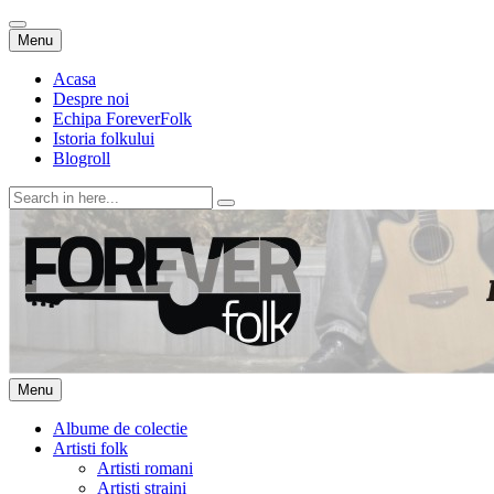
Skip
Menu
to
content
Acasa
Despre noi
Echipa ForeverFolk
Istoria folkului
Blogroll
Search
for:
ForeverFolk
Muzica sufletului tau
Skip
Menu
to
content
Albume de colectie
Artisti folk
Artisti romani
Artisti straini