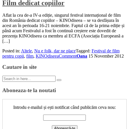
Film dedicat copiilor
Aflat la cea de-a IV-a ediție, singurul festival internațional de film
din România dedicat copiilor – KINOdiseea – se va desfășura în
acest an în perioada 16-21 noiembrie. Faptul că de la prima ediție și
până acum Festivalul a fost în continuă creștere este dovedit de
prezența KINOdiseea ca membru al ECFA (Asociația Europeană a
[…]
Posted in:
Altele
,
Nu e folk, dar ne place
Tagged:
Festival de film
pentru copii
,
film
,
KINOdiseea
Comment
Oana
15 November 2012
Cautare in site
Search
for:
Aboneaza-te la noutati
Introdu e-mailul și ești notificat când publicăm ceva nou: