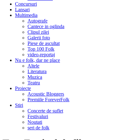
Concursuri
Lansari
Multimedia
Autografe
Cantece in oglinda
Clipul zilei
Galerii foto
Piese de ascultat
Top 100 Folk
video-reportaj
Nu e folk, dar ne place
Altele
Literatura
Muzica
Teatru
Proiecte
Acoustic Bloggers
Premiile ForeverFolk
Stiri
Concerte de suflet
Festivaluri
Noutati
seri de folk