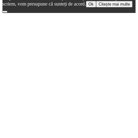
scriem, vom presupune că sunteți de acord.
Ok
Citește mai multe