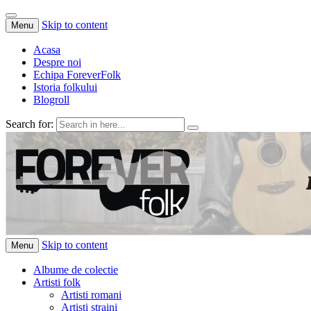
Skip to content
Menu
Acasa
Despre noi
Echipa ForeverFolk
Istoria folkului
Blogroll
Search for:
ForeverFolk
Muzica sufletului tau
Skip to content
Menu
Albume de colectie
Artisti folk
Artisti romani
Artisti straini