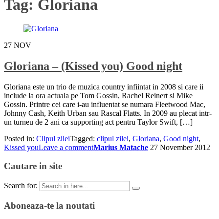
Tag:
Gloriana
27
NOV
Gloriana – (Kissed you) Good night
Gloriana este un trio de muzica country infiintat in 2008 si care ii
include la ora actuala pe Tom Gossin, Rachel Reinert si Mike
Gossin. Printre cei care i-au influentat se numara Fleetwood Mac,
Johnny Cash, Keith Urban sau Rascal Flatts. In 2009 au plecat intr-
un turneu de 2 ani ca supporting act pentru Taylor Swift, […]
Posted in:
Clipul zilei
Tagged:
clipul zilei
,
Gloriana
,
Good night
,
Kissed you
Leave a comment
Marius Matache
27 November 2012
Cautare in site
Search for:
Aboneaza-te la noutati