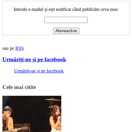
Introdu e-mailul și ești notificat când publicăm ceva nou:
sau pe
RSS
Urmăriți-ne și pe facebook
Urmăriți-ne și pe facebook
Cele mai citite