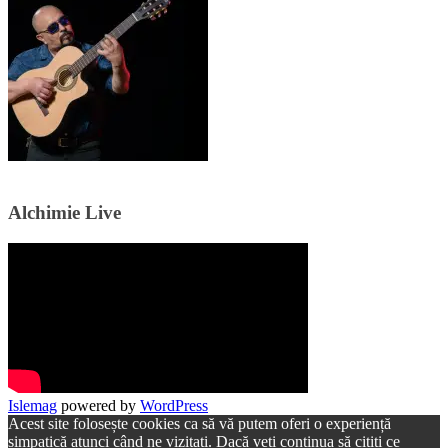
Alchimie Live
Islemag
powered by
WordPress
Acest site folosește cookies ca să vă putem oferi o experiență
simpatică atunci când ne vizitați. Dacă veți continua să citiți ce