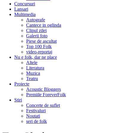
Concursuri
Lansari
Multimedia
Autografe
Cantece in oglinda
Clipul zilei
Galerii foto
Piese de ascultat
Top 100 Folk
video-reportaj
Nu e folk, dar ne place
Altele
Literatura
Muzica
Teatru
Proiecte
Acoustic Bloggers
Premiile ForeverFolk
Stiri
Concerte de suflet
Festivaluri
Noutati
seri de folk