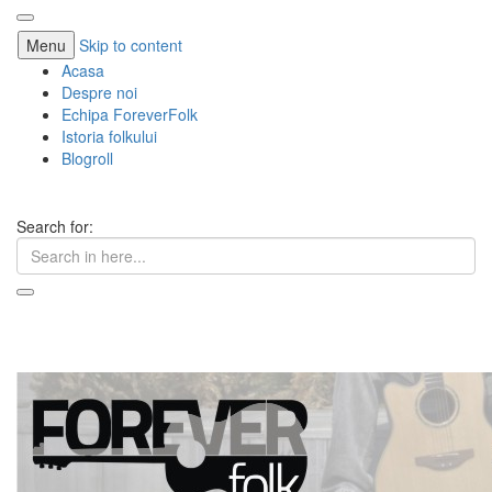
Menu
Skip to content
Acasa
Despre noi
Echipa ForeverFolk
Istoria folkului
Blogroll
Search for:
ForeverFolk
Muzica sufletului tau