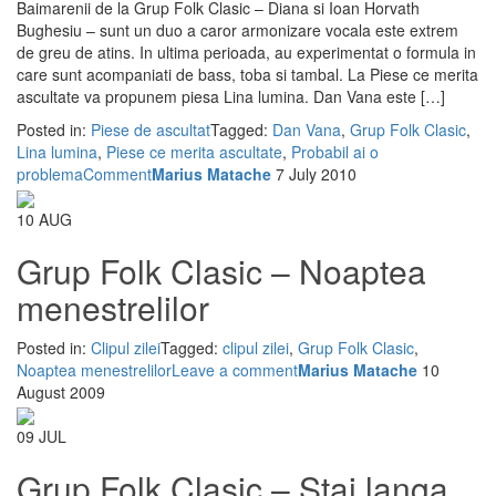
Baimarenii de la Grup Folk Clasic – Diana si Ioan Horvath
Bughesiu – sunt un duo a caror armonizare vocala este extrem
de greu de atins. In ultima perioada, au experimentat o formula in
care sunt acompaniati de bass, toba si tambal. La Piese ce merita
ascultate va propunem piesa Lina lumina. Dan Vana este […]
Posted in:
Piese de ascultat
Tagged:
Dan Vana
,
Grup Folk Clasic
,
Lina lumina
,
Piese ce merita ascultate
,
Probabil ai o
problema
Comment
Marius Matache
7 July 2010
10
AUG
Grup Folk Clasic – Noaptea
menestrelilor
Posted in:
Clipul zilei
Tagged:
clipul zilei
,
Grup Folk Clasic
,
Noaptea menestrelilor
Leave a comment
Marius Matache
10
August 2009
09
JUL
Grup Folk Clasic – Stai langa