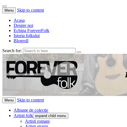
Skip to content
Menu
Acasa
Despre noi
Echipa ForeverFolk
Istoria folkului
Blogroll
Search for:
ForeverFolk
Muzica sufletului tau
Skip to content
Menu
Albume de colectie
Artisti folk
expand child menu
Artisti romani
Artisti straini