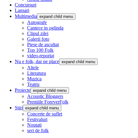
Concursuri
Lansari
Multimedia
expand child menu
Autografe
Cantece in oglinda
Clipul zilei
Galerii foto
Piese de ascultat
Top 100 Folk
video-reportaj
Nu e folk, dar ne place
expand child menu
Altele
Literatura
Muzica
Teatru
Proiecte
expand child menu
Acoustic Bloggers
Premiile ForeverFolk
Stiri
expand child menu
Concerte de suflet
Festivaluri
Noutati
seri de folk