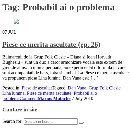
Tag:
Probabil ai o problema
07
JUL
Piese ce merita ascultate (ep. 26)
Baimarenii de la Grup Folk Clasic – Diana si Ioan Horvath
Bughesiu – sunt un duo a caror armonizare vocala este extrem de
greu de atins. In ultima perioada, au experimentat o formula in care
sunt acompaniati de bass, toba si tambal. La Piese ce merita ascultate
va propunem piesa Lina lumina. Dan Vana este […]
Posted in:
Piese de ascultat
Tagged:
Dan Vana
,
Grup Folk Clasic
,
Lina lumina
,
Piese ce merita ascultate
,
Probabil ai o
problema
Comment
Marius Matache
7 July 2010
Cautare in site
Search for: