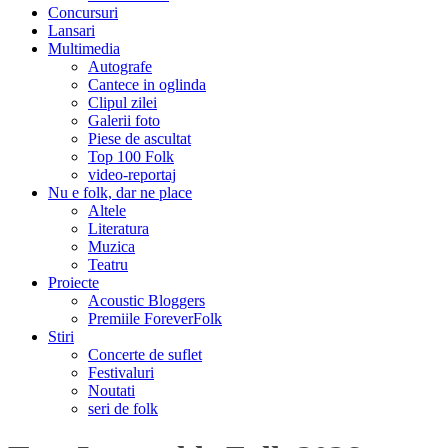
Concursuri
Lansari
Multimedia
Autografe
Cantece in oglinda
Clipul zilei
Galerii foto
Piese de ascultat
Top 100 Folk
video-reportaj
Nu e folk, dar ne place
Altele
Literatura
Muzica
Teatru
Proiecte
Acoustic Bloggers
Premiile ForeverFolk
Stiri
Concerte de suflet
Festivaluri
Noutati
seri de folk