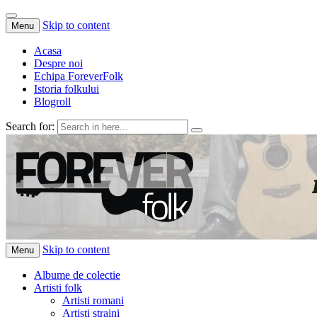
Skip to content
Menu
Acasa
Despre noi
Echipa ForeverFolk
Istoria folkului
Blogroll
Search for:
ForeverFolk
Muzica sufletului tau
Skip to content
Menu
Albume de colectie
Artisti folk
Artisti romani
Artisti straini