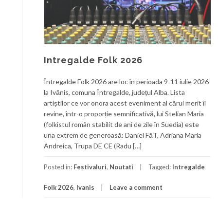
Intregalde Folk 2026
Întregalde Folk 2026 are loc în perioada 9-11 iulie 2026
la Ivănis, comuna Întregalde, județul Alba. Lista
artiștilor ce vor onora acest eveniment al cărui merit îi
revine, într-o proporție semnificativă, lui Stelian Maria
(folkistul român stabilit de ani de zile în Suedia) este
una extrem de generoasă: Daniel FăT, Adriana Maria
Andreica, Trupa DE CE (Radu […]
Posted in:
Festivaluri
,
Noutati
Tagged:
Intregalde
Folk 2026
,
Ivanis
Leave a comment