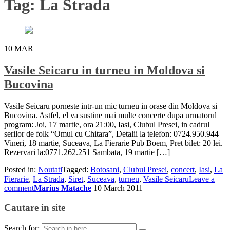
Tag:
La Strada
10
MAR
Vasile Seicaru in turneu in Moldova si
Bucovina
Vasile Seicaru porneste intr-un mic turneu in orase din Moldova si
Bucovina. Astfel, el va sustine mai multe concerte dupa urmatorul
program: Joi, 17 martie, ora 21:00, Iasi, Clubul Presei, in cadrul
serilor de folk “Omul cu Chitara”, Detalii la telefon: 0724.950.944
Vineri, 18 martie, Suceava, La Fierarie Pub Boem, Pret bilet: 20 lei.
Rezervari la:0771.262.251 Sambata, 19 martie […]
Posted in:
Noutati
Tagged:
Botosani
,
Clubul Presei
,
concert
,
Iasi
,
La
Fierarie
,
La Strada
,
Siret
,
Suceava
,
turneu
,
Vasile Seicaru
Leave a
comment
Marius Matache
10 March 2011
Cautare in site
Search for: