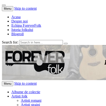
Skip to content
Menu
Acasa
Despre noi
Echipa ForeverFolk
Istoria folkului
Blogroll
Search for:
ForeverFolk
Muzica sufletului tau
Skip to content
Menu
Albume de colectie
Artisti folk
Artisti romani
Artisti straini