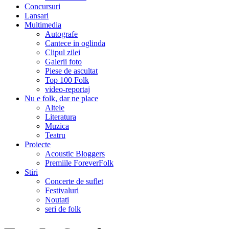
Concursuri
Lansari
Multimedia
Autografe
Cantece in oglinda
Clipul zilei
Galerii foto
Piese de ascultat
Top 100 Folk
video-reportaj
Nu e folk, dar ne place
Altele
Literatura
Muzica
Teatru
Proiecte
Acoustic Bloggers
Premiile ForeverFolk
Stiri
Concerte de suflet
Festivaluri
Noutati
seri de folk