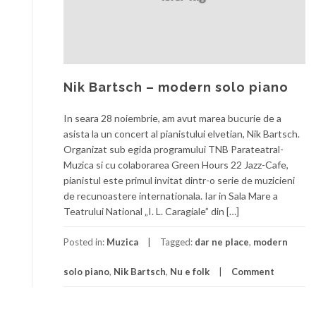
Nik Bartsch – modern solo piano
In seara 28 noiembrie, am avut marea bucurie de a
asista la un concert al pianistului elvetian, Nik Bartsch.
Organizat sub egida programului TNB Parateatral-
Muzica si cu colaborarea Green Hours 22 Jazz-Cafe,
pianistul este primul invitat dintr-o serie de muzicieni
de recunoastere internationala. Iar in Sala Mare a
Teatrului National „I. L. Caragiale” din […]
Posted in:
Muzica
Tagged:
dar ne place
,
modern
solo piano
,
Nik Bartsch
,
Nu e folk
Comment