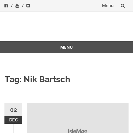
Menu
Skip
to
ForeverFolk
Muzica sufletului tau
content
MENU
Skip
to
content
Tag:
Nik Bartsch
02
DEC