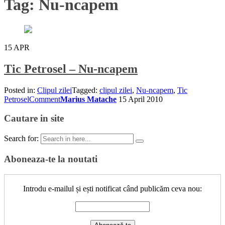
Tag:
Nu-ncapem
15
APR
Tic Petrosel – Nu-ncapem
Posted in:
Clipul zilei
Tagged:
clipul zilei
,
Nu-ncapem
,
Tic
Petrosel
Comment
Marius Matache
15 April 2010
Cautare in site
Search for:
Aboneaza-te la noutati
Introdu e-mailul și ești notificat când publicăm ceva nou: