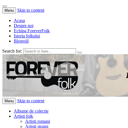
Skip to content
Menu
Acasa
Despre noi
Echipa ForeverFolk
Istoria folkului
Blogroll
Search for:
ForeverFolk
Muzica sufletului tau
Skip to content
Menu
Albume de colectie
Artisti folk
Artisti romani
Artisti straini