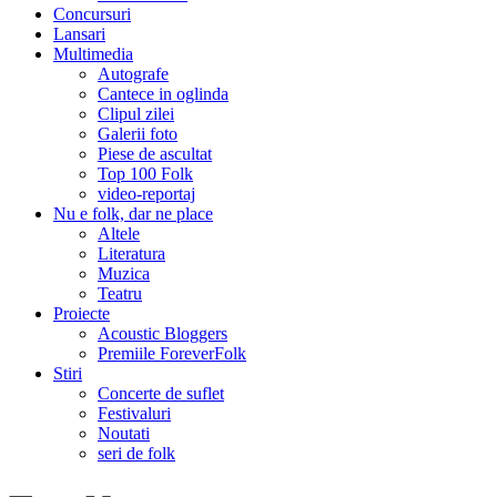
Concursuri
Lansari
Multimedia
Autografe
Cantece in oglinda
Clipul zilei
Galerii foto
Piese de ascultat
Top 100 Folk
video-reportaj
Nu e folk, dar ne place
Altele
Literatura
Muzica
Teatru
Proiecte
Acoustic Bloggers
Premiile ForeverFolk
Stiri
Concerte de suflet
Festivaluri
Noutati
seri de folk