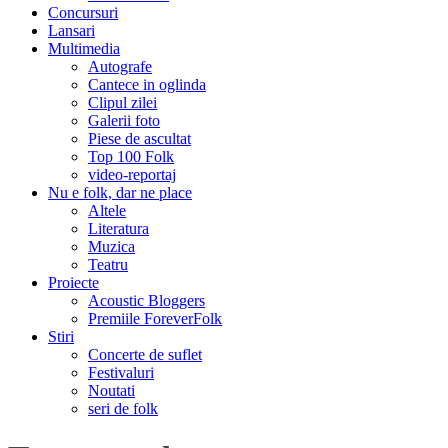
Concursuri
Lansari
Multimedia
Autografe
Cantece in oglinda
Clipul zilei
Galerii foto
Piese de ascultat
Top 100 Folk
video-reportaj
Nu e folk, dar ne place
Altele
Literatura
Muzica
Teatru
Proiecte
Acoustic Bloggers
Premiile ForeverFolk
Stiri
Concerte de suflet
Festivaluri
Noutati
seri de folk