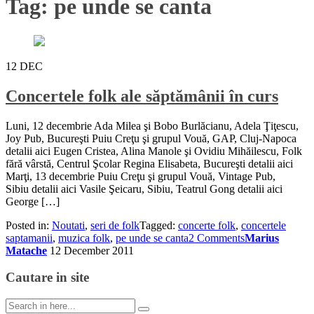
Tag:
pe unde se canta
12
DEC
Concertele folk ale săptămânii în curs
Luni, 12 decembrie Ada Milea şi Bobo Burlăcianu, Adela Ţiţescu,
Joy Pub, Bucureşti Puiu Creţu şi grupul Vouă, GAP, Cluj-Napoca
detalii aici Eugen Cristea, Alina Manole şi Ovidiu Mihăilescu, Folk
fără vârstă, Centrul Şcolar Regina Elisabeta, Bucureşti detalii aici
Marţi, 13 decembrie Puiu Creţu şi grupul Vouă, Vintage Pub,
Sibiu detalii aici Vasile Şeicaru, Sibiu, Teatrul Gong detalii aici
George […]
Posted in:
Noutati
,
seri de folk
Tagged:
concerte folk
,
concertele
saptamanii
,
muzica folk
,
pe unde se canta
2 Comments
Marius
Matache
12 December 2011
Cautare in site
Search