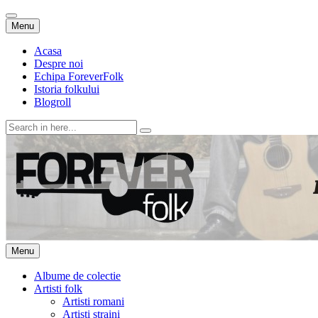
Skip
Menu
to
content
Acasa
Despre noi
Echipa ForeverFolk
Istoria folkului
Blogroll
Search
for:
ForeverFolk
Muzica sufletului tau
Skip
Menu
to
content
Albume de colectie
Artisti folk
Artisti romani
Artisti straini