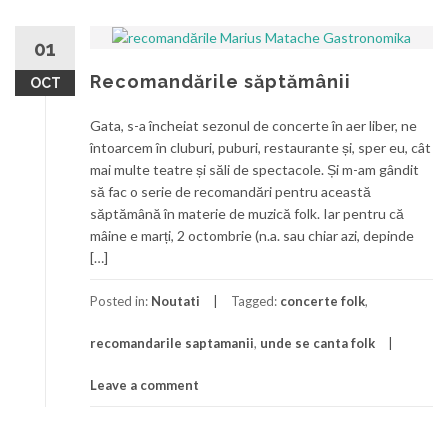
01
Recomandările săptămânii
OCT
Gata, s-a încheiat sezonul de concerte în aer liber, ne
întoarcem în cluburi, puburi, restaurante și, sper eu, cât
mai multe teatre și săli de spectacole. Și m-am gândit
să fac o serie de recomandări pentru această
săptămână în materie de muzică folk. Iar pentru că
mâine e marți, 2 octombrie (n.a. sau chiar azi, depinde
[…]
Posted in:
Noutati
Tagged:
concerte folk
,
recomandarile saptamanii
,
unde se canta folk
Leave a comment