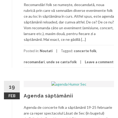
Recomandări folk se numește, deocamdată, noua
rubrică prin care vă semnalăm diverse evenimente folk
ce au loc în săptămâna în curs. Altfel spus, este agenda
săptămânii reloaded, dar cumva altfel. De ce? De ce nu?
Vom recomanda câte un eveniment (emisiune, concert,
lansare etc.), maxim două, pentru fiecare zi a
săptămânii. Mai exact, ce ne gâdilă […]
Posted in:
Noutati
Tagged:
concerte folk
,
recomandari
,
unde se canta folk
Leave a comment
19
Agenda săptămânii
FEB
Agenda de concerte folk a săptămânii 19-25 februarie
are ca reper spectacolul Lăsat de Sec (în bugetul)