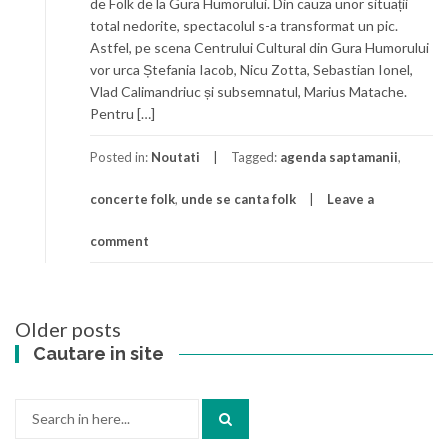
de Folk de la Gura Humorului. Din cauza unor situații
total nedorite, spectacolul s-a transformat un pic.
Astfel, pe scena Centrului Cultural din Gura Humorului
vor urca Ștefania Iacob, Nicu Zotta, Sebastian Ionel,
Vlad Calimandriuc și subsemnatul, Marius Matache.
Pentru […]
Posted in:
Noutati
Tagged:
agenda saptamanii
,
concerte folk
,
unde se canta folk
Leave a
comment
Posts
Older posts
navigation
Cautare in site
Search
for: