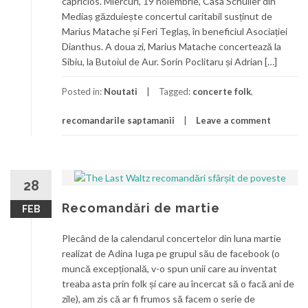
capricios. Miercuri, 19 noiembrie, Casa Schuller din
Mediaș găzduiește concertul caritabil susținut de
Marius Matache și Feri Teglaș, în beneficiul Asociației
Dianthus. A doua zi, Marius Matache concertează la
Sibiu, la Butoiul de Aur. Sorin Poclitaru și Adrian […]
Posted in:
Noutati
Tagged:
concerte folk
,
recomandarile saptamanii
Leave a comment
28
Recomandări de martie
FEB
Plecând de la calendarul concertelor din luna martie
realizat de Adina Iuga pe grupul său de facebook (o
muncă excepțională, v-o spun unii care au inventat
treaba asta prin folk și care au încercat să o facă ani de
zile), am zis că ar fi frumos să facem o serie de