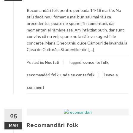
Recomandări folk pentru perioada 14-18 martie. Nu
știu dacă noul format e mai bun sau mai rău ca
precedentul, poate ne spuneți în comentarii, dar
momentan el rămâne așa. Am întârziat puțin, dar sunt
convins că nu veți spune nu la câteva sugestii de
concerte. Maria Gheorghiu duce Câmpuri de lavandă la
Casa de Cultură a Studenților din […]
Posted in:
Noutati
Tagged:
concerte folk
,
recomandări folk
,
unde se canta folk
Leave a
comment
05
Recomandări folk
MAR