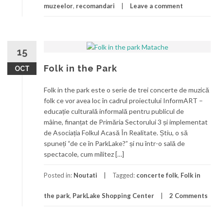
muzeelor
,
recomandari
Leave a comment
15
Folk in the Park
OCT
Folk in the park este o serie de trei concerte de muzică
folk ce vor avea loc în cadrul proiectului InformART –
educație culturală informală pentru publicul de
mâine, finanțat de Primăria Sectorului 3 și implementat
de Asociația Folkul Acasă În Realitate. Știu, o să
spuneți “de ce în ParkLake?” și nu într-o sală de
spectacole, cum militez […]
Posted in:
Noutati
Tagged:
concerte folk
,
Folk in
the park
,
ParkLake Shopping Center
2 Comments