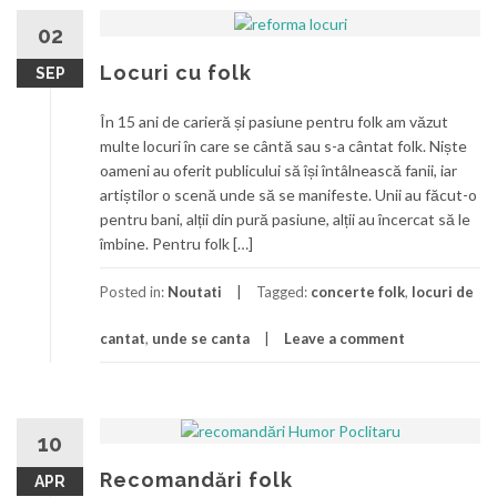
02
Locuri cu folk
SEP
În 15 ani de carieră și pasiune pentru folk am văzut
multe locuri în care se cântă sau s-a cântat folk. Niște
oameni au oferit publicului să își întâlnească fanii, iar
artiștilor o scenă unde să se manifeste. Unii au făcut-o
pentru bani, alții din pură pasiune, alții au încercat să le
îmbine. Pentru folk […]
Posted in:
Noutati
Tagged:
concerte folk
,
locuri de
cantat
,
unde se canta
Leave a comment
10
Recomandări folk
APR