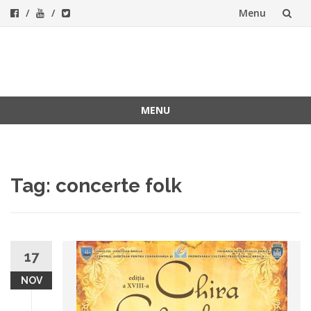
Menu
Skip
to
ForeverFolk
Muzica sufletului tau
content
MENU
Skip
to
content
Tag:
concerte folk
17
NOV