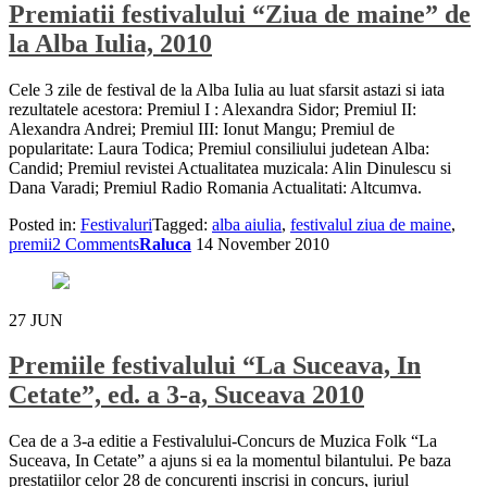
Premiatii festivalului “Ziua de maine” de
la Alba Iulia, 2010
Cele 3 zile de festival de la Alba Iulia au luat sfarsit astazi si iata
rezultatele acestora: Premiul I : Alexandra Sidor; Premiul II:
Alexandra Andrei; Premiul III: Ionut Mangu; Premiul de
popularitate: Laura Todica; Premiul consiliului judetean Alba:
Candid; Premiul revistei Actualitatea muzicala: Alin Dinulescu si
Dana Varadi; Premiul Radio Romania Actualitati: Altcumva.
Posted in:
Festivaluri
Tagged:
alba aiulia
,
festivalul ziua de maine
,
premii
2 Comments
Raluca
14 November 2010
27
JUN
Premiile festivalului “La Suceava, In
Cetate”, ed. a 3-a, Suceava 2010
Cea de a 3-a editie a Festivalului-Concurs de Muzica Folk “La
Suceava, In Cetate” a ajuns si ea la momentul bilantului. Pe baza
prestatiilor celor 28 de concurenti inscrisi in concurs, juriul