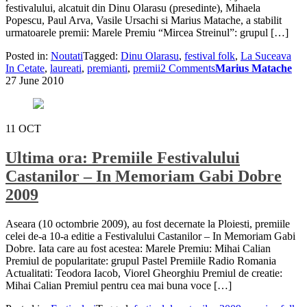
festivalului, alcatuit din Dinu Olarasu (presedinte), Mihaela
Popescu, Paul Arva, Vasile Ursachi si Marius Matache, a stabilit
urmatoarele premii: Marele Premiu “Mircea Streinul”: grupul […]
Posted in:
Noutati
Tagged:
Dinu Olarasu
,
festival folk
,
La Suceava
In Cetate
,
laureati
,
premianti
,
premii
2 Comments
Marius Matache
27 June 2010
11
OCT
Ultima ora: Premiile Festivalului
Castanilor – In Memoriam Gabi Dobre
2009
Aseara (10 octombrie 2009), au fost decernate la Ploiesti, premiile
celei de-a 10-a editie a Festivalului Castanilor – In Memoriam Gabi
Dobre. Iata care au fost acestea: Marele Premiu: Mihai Calian
Premiul de popularitate: grupul Pastel Premiile Radio Romania
Actualitati: Teodora Iacob, Viorel Gheorghiu Premiul de creatie:
Mihai Calian Premiul pentru cea mai buna voce […]