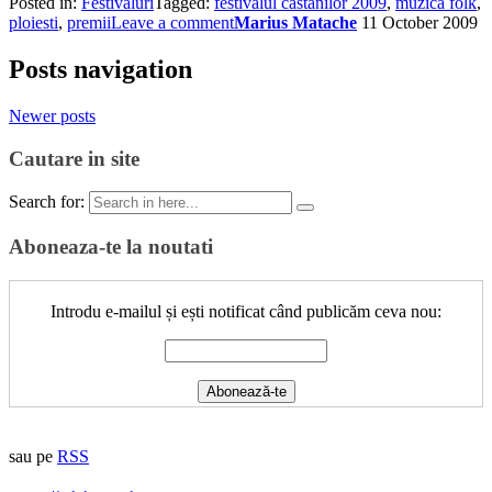
Posted in:
Festivaluri
Tagged:
festivalul castanilor 2009
,
muzica folk
,
ploiesti
,
premii
Leave a comment
Marius Matache
11 October 2009
Posts navigation
Newer posts
Cautare in site
Search for:
Aboneaza-te la noutati
Introdu e-mailul și ești notificat când publicăm ceva nou:
sau pe
RSS