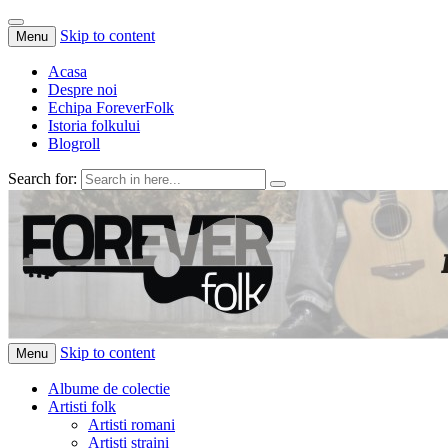
Skip to content
Menu
Acasa
Despre noi
Echipa ForeverFolk
Istoria folkului
Blogroll
Search for:
ForeverFolk
Muzica sufletului tau
Skip to content
Menu
Albume de colectie
Artisti folk
Artisti romani
Artisti straini