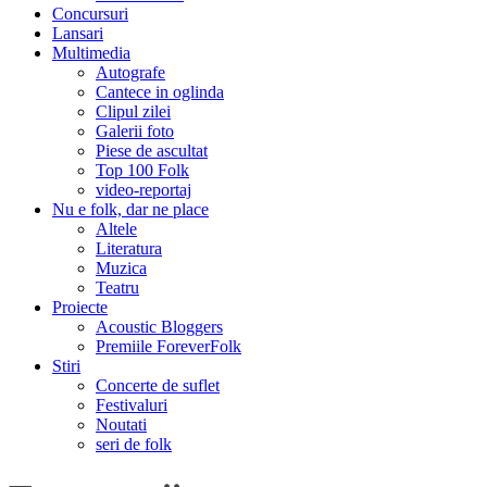
Concursuri
Lansari
Multimedia
Autografe
Cantece in oglinda
Clipul zilei
Galerii foto
Piese de ascultat
Top 100 Folk
video-reportaj
Nu e folk, dar ne place
Altele
Literatura
Muzica
Teatru
Proiecte
Acoustic Bloggers
Premiile ForeverFolk
Stiri
Concerte de suflet
Festivaluri
Noutati
seri de folk