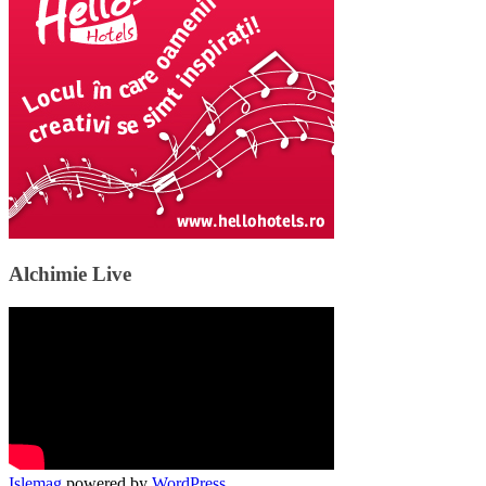
Alchimie Live
Islemag
powered by
WordPress