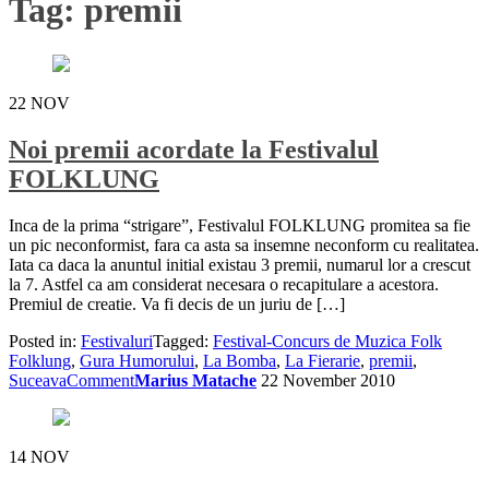
Tag:
premii
22
NOV
Noi premii acordate la Festivalul
FOLKLUNG
Inca de la prima “strigare”, Festivalul FOLKLUNG promitea sa fie
un pic neconformist, fara ca asta sa insemne neconform cu realitatea.
Iata ca daca la anuntul initial existau 3 premii, numarul lor a crescut
la 7. Astfel ca am considerat necesara o recapitulare a acestora.
Premiul de creatie. Va fi decis de un juriu de […]
Posted in:
Festivaluri
Tagged:
Festival-Concurs de Muzica Folk
Folklung
,
Gura Humorului
,
La Bomba
,
La Fierarie
,
premii
,
Suceava
Comment
Marius Matache
22 November 2010
14
NOV