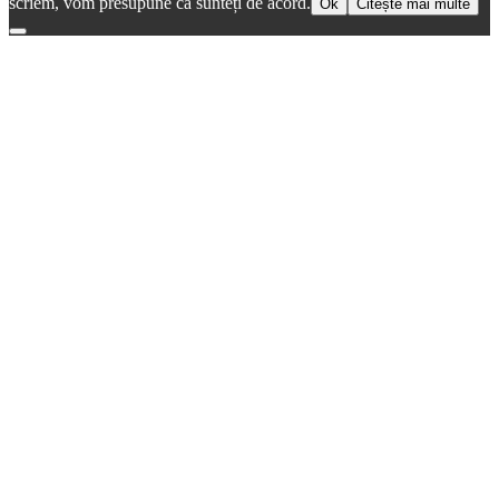
scriem, vom presupune că sunteți de acord.
Ok
Citește mai multe