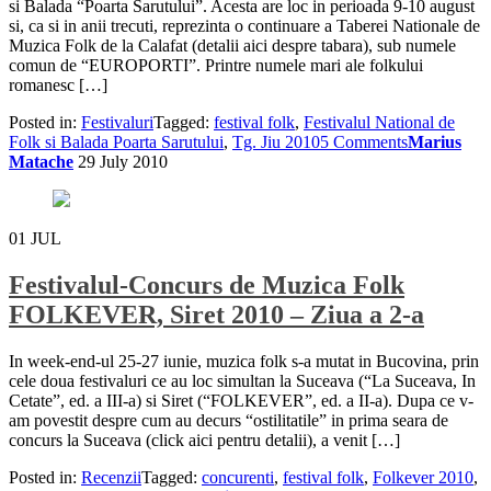
si Balada “Poarta Sarutului”. Acesta are loc in perioada 9-10 august
si, ca si in anii trecuti, reprezinta o continuare a Taberei Nationale de
Muzica Folk de la Calafat (detalii aici despre tabara), sub numele
comun de “EUROPORTI”. Printre numele mari ale folkului
romanesc […]
Posted in:
Festivaluri
Tagged:
festival folk
,
Festivalul National de
Folk si Balada Poarta Sarutului
,
Tg. Jiu 2010
5 Comments
Marius
Matache
29 July 2010
01
JUL
Festivalul-Concurs de Muzica Folk
FOLKEVER, Siret 2010 – Ziua a 2-a
In week-end-ul 25-27 iunie, muzica folk s-a mutat in Bucovina, prin
cele doua festivaluri ce au loc simultan la Suceava (“La Suceava, In
Cetate”, ed. a III-a) si Siret (“FOLKEVER”, ed. a II-a). Dupa ce v-
am povestit despre cum au decurs “ostilitatile” in prima seara de
concurs la Suceava (click aici pentru detalii), a venit […]
Posted in:
Recenzii
Tagged:
concurenti
,
festival folk
,
Folkever 2010
,