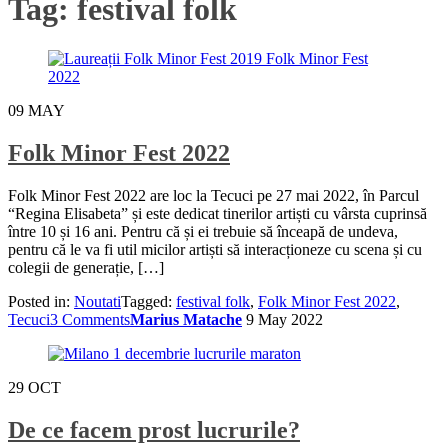
Tag:
festival folk
09
MAY
Folk Minor Fest 2022
Folk Minor Fest 2022 are loc la Tecuci pe 27 mai 2022, în Parcul
“Regina Elisabeta” și este dedicat tinerilor artiști cu vârsta cuprinsă
între 10 și 16 ani. Pentru că și ei trebuie să înceapă de undeva,
pentru că le va fi util micilor artiști să interacționeze cu scena și cu
colegii de generație, […]
Posted in:
Noutati
Tagged:
festival folk
,
Folk Minor Fest 2022
,
Tecuci
3 Comments
Marius Matache
9 May 2022
29
OCT
De ce facem prost lucrurile?