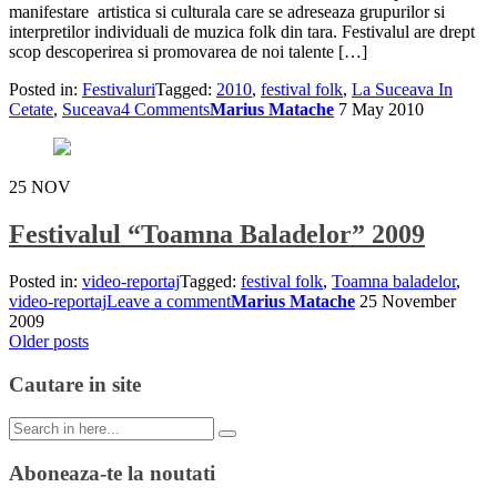
manifestare artistica si culturala care se adreseaza grupurilor si
interpretilor individuali de muzica folk din tara. Festivalul are drept
scop descoperirea si promovarea de noi talente […]
Posted in:
Festivaluri
Tagged:
2010
,
festival folk
,
La Suceava In
Cetate
,
Suceava
4 Comments
Marius Matache
7 May 2010
25
NOV
Festivalul “Toamna Baladelor” 2009
Posted in:
video-reportaj
Tagged:
festival folk
,
Toamna baladelor
,
video-reportaj
Leave a comment
Marius Matache
25 November
2009
Posts
Older posts
navigation
Cautare in site
Search
for:
Aboneaza-te la noutati