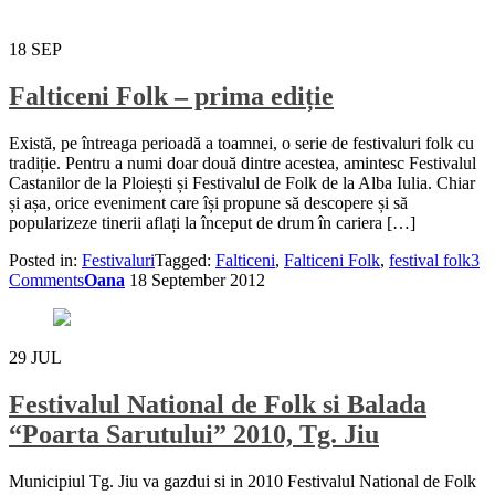
18
SEP
Falticeni Folk – prima ediție
Există, pe întreaga perioadă a toamnei, o serie de festivaluri folk cu
tradiție. Pentru a numi doar două dintre acestea, amintesc Festivalul
Castanilor de la Ploiești și Festivalul de Folk de la Alba Iulia. Chiar
și așa, orice eveniment care își propune să descopere și să
popularizeze tinerii aflați la început de drum în cariera […]
Posted in:
Festivaluri
Tagged:
Falticeni
,
Falticeni Folk
,
festival folk
3
Comments
Oana
18 September 2012
29
JUL
Festivalul National de Folk si Balada
“Poarta Sarutului” 2010, Tg. Jiu
Municipiul Tg. Jiu va gazdui si in 2010 Festivalul National de Folk