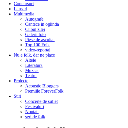
Concursuri
Lansari
Multimedia
Autografe
Cantece in oglinda
Clipul zilei
Galerii foto
Piese de ascultat
Top 100 Folk
video-reportaj
Nu e folk, dar ne place
Altele
Literatura
Muzica
Teatru
Proiecte
Acoustic Bloggers
Premiile ForeverFolk
Stiri
Concerte de suflet
Festivaluri
Noutati
seri de folk