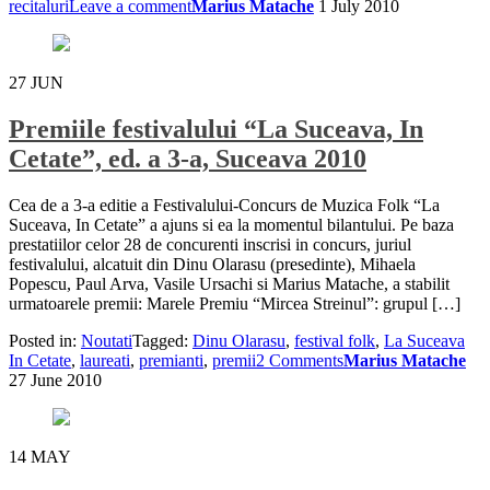
recitaluri
Leave a comment
Marius Matache
1 July 2010
27
JUN
Premiile festivalului “La Suceava, In
Cetate”, ed. a 3-a, Suceava 2010
Cea de a 3-a editie a Festivalului-Concurs de Muzica Folk “La
Suceava, In Cetate” a ajuns si ea la momentul bilantului. Pe baza
prestatiilor celor 28 de concurenti inscrisi in concurs, juriul
festivalului, alcatuit din Dinu Olarasu (presedinte), Mihaela
Popescu, Paul Arva, Vasile Ursachi si Marius Matache, a stabilit
urmatoarele premii: Marele Premiu “Mircea Streinul”: grupul […]
Posted in:
Noutati
Tagged:
Dinu Olarasu
,
festival folk
,
La Suceava
In Cetate
,
laureati
,
premianti
,
premii
2 Comments
Marius Matache
27 June 2010
14
MAY