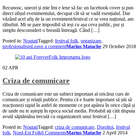
Recunosc, uneori și mie îmi e lene să fac un facebook cover și pun
direct afișul evenimentului, decupat cât să se vadă esențialul. Dar
văzând acel afiș de la un eveniment/festival ce se vrea național, am
răbufnit. Mi se pare imposibil să ieși cu așa ceva public, pur și
simplu desconsideri o breaslă întreagă. Când […]
Posted in:
Noutati
Tagged:
festival folk
,
organizare
,
profesionalism
Leave a comment
Marius Matache
29 October 2018
02
APR
Criza de comunicare
Criza de comunicare este un subiect important al oricărui curs de
comunicare și relații publice. Pentru că e foarte important să știi să
reacționezi rapid în astfel de momente ce pot apărea în orice clipă și
de unde nu te aștepți în epoca social media. Probabil ați citit disputa
avută săptămâna trecută cu organizatorii unui festival […]
Posted in:
Noutati
Tagged:
criza de comunicare
,
Dorohoi
,
festival
folk
,
Nord-Est Folk
6 Comments
Marius Matache
2 April 2014