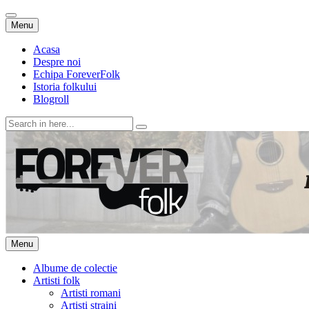
Skip
Menu
to
content
Acasa
Despre noi
Echipa ForeverFolk
Istoria folkului
Blogroll
Search
for:
ForeverFolk
Muzica sufletului tau
Skip
Menu
to
content
Albume de colectie
Artisti folk
Artisti romani
Artisti straini