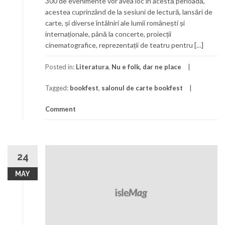
300 de evenimente vor avea loc în acestă perioadă,
acestea cuprinzând de la sesiuni de lectură, lansări de
carte, și diverse întâlniri ale lumii românești și
internaționale, până la concerte, proiecții
cinematografice, reprezentații de teatru pentru […]
Posted in:
Literatura
,
Nu e folk, dar ne place
Tagged:
bookfest
,
salonul de carte bookfest
Comment
24
MAY