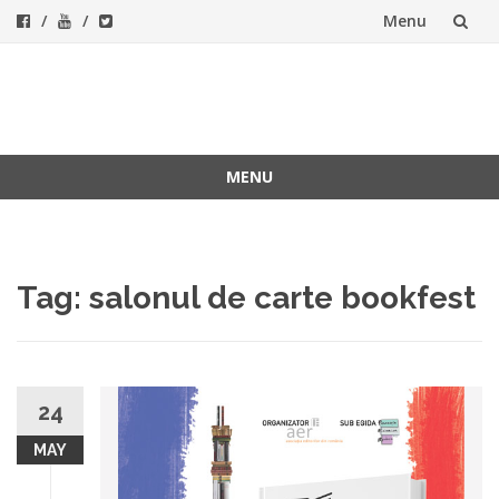
Menu
Skip
to
ForeverFolk
Muzica sufletului tau
content
MENU
Skip
to
content
Tag:
salonul de carte bookfest
24
MAY