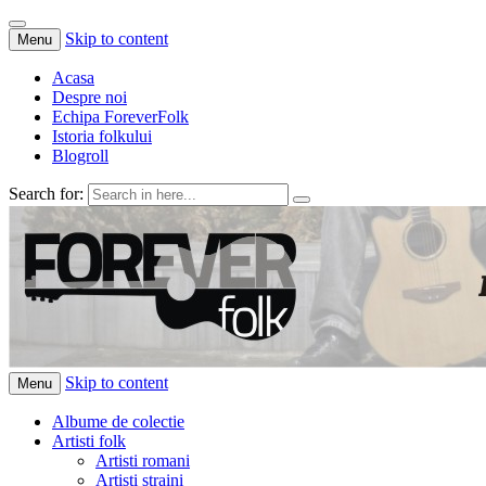
Skip to content
Menu
Acasa
Despre noi
Echipa ForeverFolk
Istoria folkului
Blogroll
Search for:
ForeverFolk
Muzica sufletului tau
Skip to content
Menu
Albume de colectie
Artisti folk
Artisti romani
Artisti straini