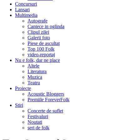
Concursuri
Lansari
Multimedia
Autografe
Cantece in oglinda
Clipul zilei
Galerii foto
Piese de ascultat
Top 100 Folk
video-reportaj
Nu e folk, dar ne place
Altele
Literatura
Muzica
Teatru
Proiecte
Acoustic Bloggers
Premiile ForeverFolk
Stiri
Concerte de suflet
Festivaluri
Noutati
seri de folk