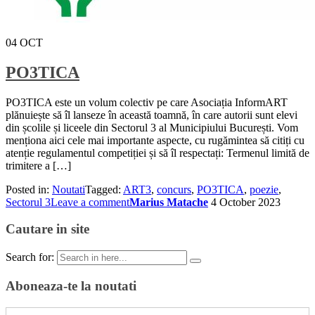
04
OCT
PO3TICA
PO3TICA este un volum colectiv pe care Asociația InformART
plănuiește să îl lanseze în această toamnă, în care autorii sunt elevi
din școlile și liceele din Sectorul 3 al Municipiului București. Vom
menționa aici cele mai importante aspecte, cu rugămintea să citiți cu
atenție regulamentul competiției și să îl respectați: Termenul limită de
trimitere a […]
Posted in:
Noutati
Tagged:
ART3
,
concurs
,
PO3TICA
,
poezie
,
Sectorul 3
Leave a comment
Marius Matache
4 October 2023
Cautare in site
Search for:
Aboneaza-te la noutati