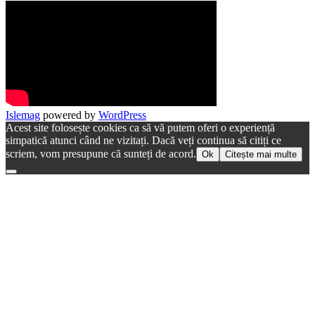
Islemag
powered by
WordPress
Acest site folosește cookies ca să vă putem oferi o experiență
simpatică atunci când ne vizitați. Dacă veți continua să citiți ce
scriem, vom presupune că sunteți de acord.
Ok
Citește mai multe