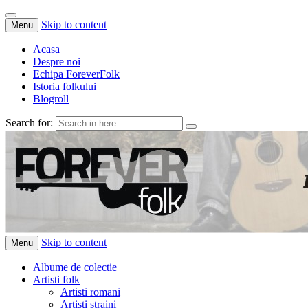
Skip to content
Menu
Acasa
Despre noi
Echipa ForeverFolk
Istoria folkului
Blogroll
Search for:
ForeverFolk
Muzica sufletului tau
Skip to content
Menu
Albume de colectie
Artisti folk
Artisti romani
Artisti straini