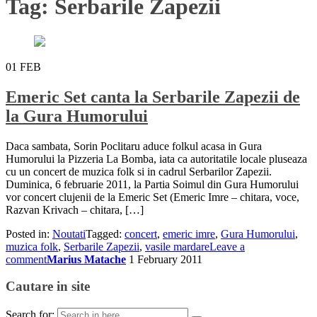
Tag:
Serbarile Zapezii
01
FEB
Emeric Set canta la Serbarile Zapezii de
la Gura Humorului
Daca sambata, Sorin Poclitaru aduce folkul acasa in Gura
Humorului la Pizzeria La Bomba, iata ca autoritatile locale pluseaza
cu un concert de muzica folk si in cadrul Serbarilor Zapezii.
Duminica, 6 februarie 2011, la Partia Soimul din Gura Humorului
vor concert clujenii de la Emeric Set (Emeric Imre – chitara, voce,
Razvan Krivach – chitara, […]
Posted in:
Noutati
Tagged:
concert
,
emeric imre
,
Gura Humorului
,
muzica folk
,
Serbarile Zapezii
,
vasile mardare
Leave a
comment
Marius Matache
1 February 2011
Cautare in site
Search for: