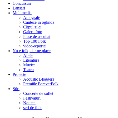
Concursuri
Lansari
Multimedia
Autografe
Cantece in oglinda
Clipul zilei
Galerii foto
Piese de ascultat
Top 100 Folk
video-reportaj
Nu e folk, dar ne place
Altele
Literatura
Muzica
Teatru
Proiecte
Acoustic Bloggers
Premiile ForeverFolk
Stiri
Concerte de suflet
Festivaluri
Noutati
seri de folk