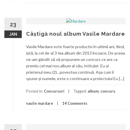
23
Câștigă noul album Vasile Mardare
JAN
Vasile Mardare este foarte productiv în ultimii ani, fiind,
iată, la cel de-al 3-lea album din 2013 încoace. De aceea
ne-am gândit să vă propunem un concurs ce are ca
premiu cel mai nou album al său, intitulat Eu și
prietenul meu (2)…povestea continuă. Așa cum îi
spune și numele, este o continuare a proiectului Eu […]
Posted in:
Concursuri
Tagged:
album
,
concurs
,
vasile mardare
14 Comments