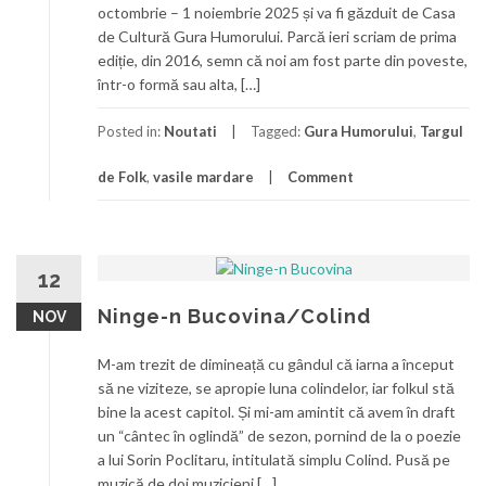
octombrie – 1 noiembrie 2025 și va fi găzduit de Casa
de Cultură Gura Humorului. Parcă ieri scriam de prima
ediție, din 2016, semn că noi am fost parte din poveste,
într-o formă sau alta, […]
Posted in:
Noutati
Tagged:
Gura Humorului
,
Targul
de Folk
,
vasile mardare
Comment
12
Ninge-n Bucovina/Colind
NOV
M-am trezit de dimineață cu gândul că iarna a început
să ne viziteze, se apropie luna colindelor, iar folkul stă
bine la acest capitol. Și mi-am amintit că avem în draft
un “cântec în oglindă” de sezon, pornind de la o poezie
a lui Sorin Poclitaru, intitulată simplu Colind. Pusă pe
muzică de doi muzicieni […]