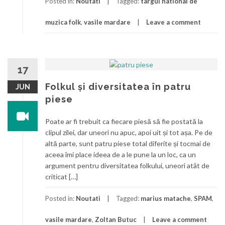
Posted in:
Noutati
Tagged:
targul national de
muzica folk
,
vasile mardare
Leave a comment
17
Folkul și diversitatea în patru
JUN
piese
Poate ar fi trebuit ca fiecare piesă să fie postată la
clipul zilei, dar uneori nu apuc, apoi uit și tot așa. Pe de
altă parte, sunt patru piese total diferite și tocmai de
aceea îmi place ideea de a le pune la un loc, ca un
argument pentru diversitatea folkului, uneori atât de
criticat […]
Posted in:
Noutati
Tagged:
marius matache
,
SPAM
,
vasile mardare
,
Zoltan Butuc
Leave a comment