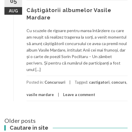
05
Câștigătorii albumelor Vasile
AUG
Mardare
Cu scuzele de rigoare pentru marea întârziere cu care
am reușit să realizez tragerea la sorți, a venit momentul
să anunț câștigătorii concursului ce avea ca premii noul
album Vasile Mardare, intitulat Anii cei mai frumoși, dar
și o carte de poezii Sorin Poclitaru – Un zâmbet
per/vers. Și pentru că numărul de participanți a fost
unul […]
Posted in:
Concursuri
Tagged:
castigatori
,
concurs
,
vasile mardare
Leave a comment
Posts
Older posts
navigation
Cautare in site