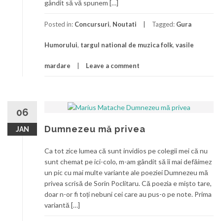
gândit să vă spunem […]
Posted in:
Concursuri
,
Noutati
Tagged:
Gura
Humorului
,
targul national de muzica folk
,
vasile
mardare
Leave a comment
06
Dumnezeu mă privea
JAN
Ca tot zice lumea că sunt invidios pe colegii mei că nu
sunt chemat pe ici-colo, m-am gândit să îi mai defăimez
un pic cu mai multe variante ale poeziei Dumnezeu mă
privea scrisă de Sorin Poclitaru. Că poezia e mișto tare,
doar n-or fi toți nebuni cei care au pus-o pe note. Prima
variantă […]