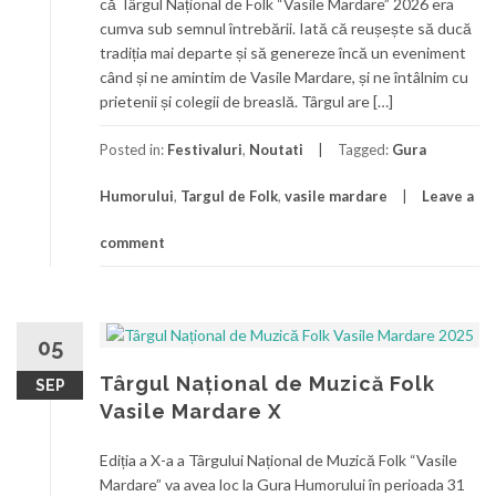
că Târgul Național de Folk “Vasile Mardare” 2026 era
cumva sub semnul întrebării. Iată că reușește să ducă
tradiția mai departe și să genereze încă un eveniment
când și ne amintim de Vasile Mardare, și ne întâlnim cu
prietenii și colegii de breaslă. Târgul are […]
Posted in:
Festivaluri
,
Noutati
Tagged:
Gura
Humorului
,
Targul de Folk
,
vasile mardare
Leave a
comment
05
Târgul Național de Muzică Folk
SEP
Vasile Mardare X
Ediția a X-a a Târgului Național de Muzică Folk “Vasile
Mardare” va avea loc la Gura Humorului în perioada 31