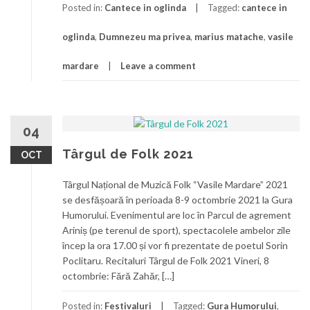
Posted in:
Cantece in oglinda
Tagged:
cantece in
oglinda
,
Dumnezeu ma privea
,
marius matache
,
vasile
mardare
Leave a comment
04
Târgul de Folk 2021
OCT
Târgul Național de Muzică Folk “Vasile Mardare” 2021
se desfășoară în perioada 8-9 octombrie 2021 la Gura
Humorului. Evenimentul are loc în Parcul de agrement
Ariniș (pe terenul de sport), spectacolele ambelor zile
încep la ora 17.00 și vor fi prezentate de poetul Sorin
Poclitaru. Recitaluri Târgul de Folk 2021 Vineri, 8
octombrie: Fără Zahăr, […]
Posted in:
Festivaluri
Tagged:
Gura Humorului
,