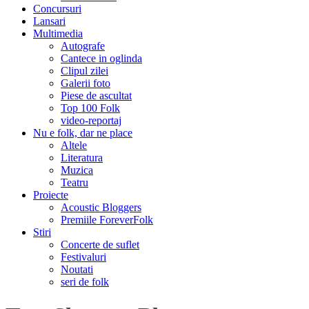
Concursuri
Lansari
Multimedia
Autografe
Cantece in oglinda
Clipul zilei
Galerii foto
Piese de ascultat
Top 100 Folk
video-reportaj
Nu e folk, dar ne place
Altele
Literatura
Muzica
Teatru
Proiecte
Acoustic Bloggers
Premiile ForeverFolk
Stiri
Concerte de suflet
Festivaluri
Noutati
seri de folk