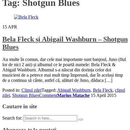
Tag:
Shotgun Blues
15
APR
Bela Fleck și Abigail Washburn – Shotgun
Blues
Au multe în comun, dar cele mai importante sunt banjoul, Juno (fiul
lor de nici 2 ani) și albumul ce le poartă numele: Bela Fleck &
Abigail Washburn. Albumul s-a născut din dorința celor doi
muzicieni de a petrece mai mult timp împreună, dar în același timp
de a continua să cânte, astfel că, alături de Juno, dădaca […]
Posted in:
Clipul zilei
Tagged:
Abigail Washburn
,
Bela Fleck
,
clipul
zilei
,
Shotgun Blues
Comment
Marius Matache
15 April 2015
Cautare in site
Search for:
Aboneaza-te la noutati