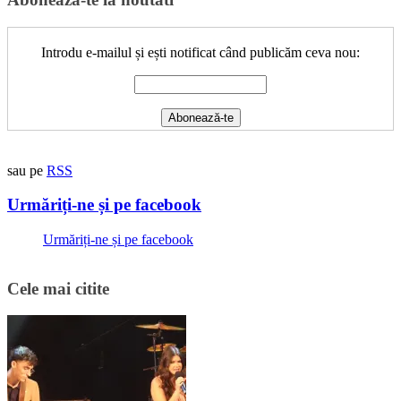
Introdu e-mailul și ești notificat când publicăm ceva nou:
sau pe
RSS
Urmăriți-ne și pe facebook
Urmăriți-ne și pe facebook
Cele mai citite