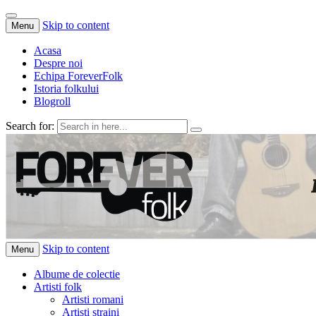
Skip to content
Menu
Acasa
Despre noi
Echipa ForeverFolk
Istoria folkului
Blogroll
Search for:
ForeverFolk
Muzica sufletului tau
Skip to content
Menu
Albume de colectie
Artisti folk
Artisti romani
Artisti straini