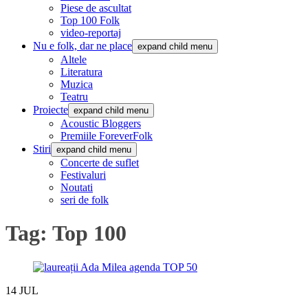
Piese de ascultat
Top 100 Folk
video-reportaj
Nu e folk, dar ne place
expand child menu
Altele
Literatura
Muzica
Teatru
Proiecte
expand child menu
Acoustic Bloggers
Premiile ForeverFolk
Stiri
expand child menu
Concerte de suflet
Festivaluri
Noutati
seri de folk
Tag:
Top 100
14
JUL