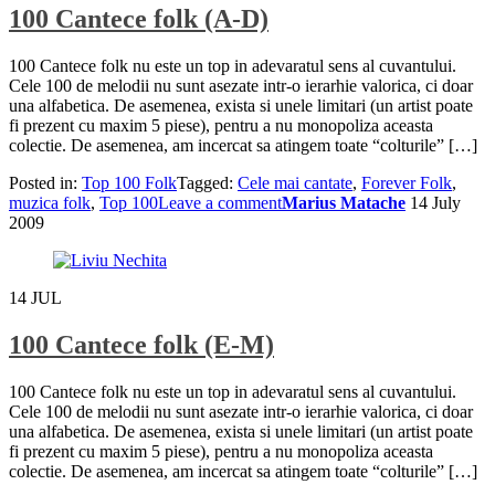
100 Cantece folk (A-D)
100 Cantece folk nu este un top in adevaratul sens al cuvantului.
Cele 100 de melodii nu sunt asezate intr-o ierarhie valorica, ci doar
una alfabetica. De asemenea, exista si unele limitari (un artist poate
fi prezent cu maxim 5 piese), pentru a nu monopoliza aceasta
colectie. De asemenea, am incercat sa atingem toate “colturile” […]
Posted in:
Top 100 Folk
Tagged:
Cele mai cantate
,
Forever Folk
,
muzica folk
,
Top 100
Leave a comment
Marius Matache
14 July
2009
14
JUL
100 Cantece folk (E-M)
100 Cantece folk nu este un top in adevaratul sens al cuvantului.
Cele 100 de melodii nu sunt asezate intr-o ierarhie valorica, ci doar
una alfabetica. De asemenea, exista si unele limitari (un artist poate
fi prezent cu maxim 5 piese), pentru a nu monopoliza aceasta
colectie. De asemenea, am incercat sa atingem toate “colturile” […]