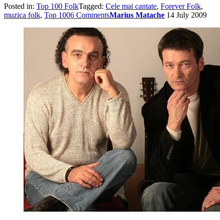
Posted in:
Top 100 Folk
Tagged:
Cele mai cantate
,
Forever Folk
,
muzica folk
,
Top 100
6 Comments
Marius Matache
14 July 2009