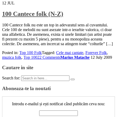
12
JUL
100 Cantece folk (N-Z)
100 Cantece folk nu este un top in adevaratul sens al cuvantului.
Cele 100 de melodii nu sunt asezate intr-o ierarhie valorica, ci doar
una alfabetica. De asemenea, exista si unele limitari (un artist poate
fi prezent cu maxim 5 piese), pentru a nu monopoliza aceasta
colectie. De asemenea, am incercat sa atingem toate “colturile” […]
Posted in:
Top 100 Folk
Tagged:
Cele mai cantate
,
Forever Folk
,
muzica folk
,
Top 100
22 Comments
Marius Matache
12 July 2009
Cautare in site
Search for:
Aboneaza-te la noutati
Introdu e-mailul și ești notificat când publicăm ceva nou: