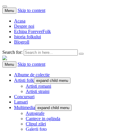
Skip to content
Menu
Acasa
Despre noi
Echipa ForeverFolk
Istoria folkului
Blogroll
Search for:
ForeverFolk
Muzica sufletului tau
Skip to content
Menu
Albume de colectie
Artisti folk
expand child menu
Artisti romani
Artisti straini
Concursuri
Lansari
Multimedia
expand child menu
Autografe
Cantece in oglinda
Clipul zilei
Galerii foto