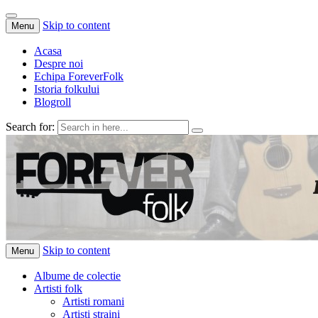
Skip to content
Menu
Acasa
Despre noi
Echipa ForeverFolk
Istoria folkului
Blogroll
Search for:
ForeverFolk
Muzica sufletului tau
Skip to content
Menu
Albume de colectie
Artisti folk
Artisti romani
Artisti straini