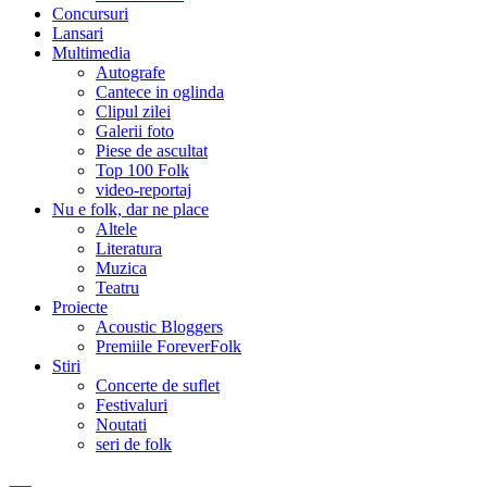
Concursuri
Lansari
Multimedia
Autografe
Cantece in oglinda
Clipul zilei
Galerii foto
Piese de ascultat
Top 100 Folk
video-reportaj
Nu e folk, dar ne place
Altele
Literatura
Muzica
Teatru
Proiecte
Acoustic Bloggers
Premiile ForeverFolk
Stiri
Concerte de suflet
Festivaluri
Noutati
seri de folk