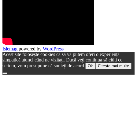
Islemag
powered by
WordPress
Acest site folosește cookies ca să vă putem oferi o experiență
simpatică atunci când ne vizitați. Dacă veți continua să citiți ce
scriem, vom presupune că sunteți de acord.
Ok
Citește mai multe