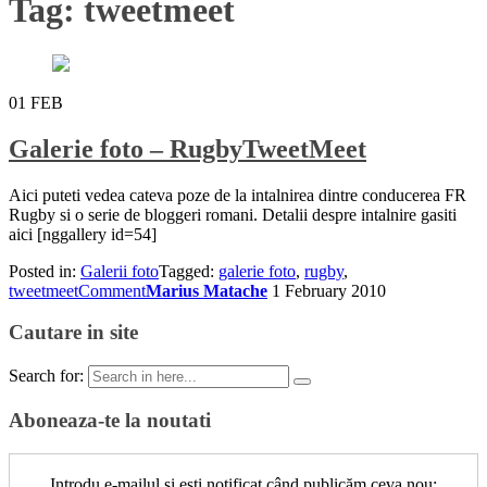
Tag:
tweetmeet
01
FEB
Galerie foto – RugbyTweetMeet
Aici puteti vedea cateva poze de la intalnirea dintre conducerea FR
Rugby si o serie de bloggeri romani. Detalii despre intalnire gasiti
aici [nggallery id=54]
Posted in:
Galerii foto
Tagged:
galerie foto
,
rugby
,
tweetmeet
Comment
Marius Matache
1 February 2010
Cautare in site
Search for:
Aboneaza-te la noutati
Introdu e-mailul și ești notificat când publicăm ceva nou: