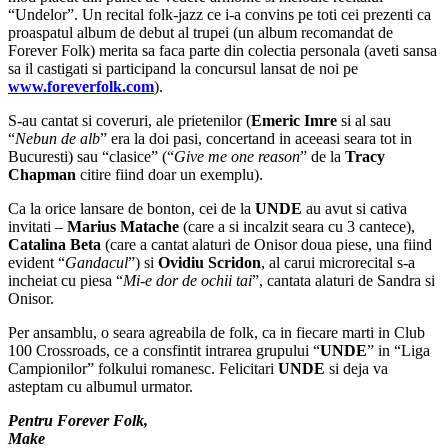
“Undelor”. Un recital folk-jazz ce i-a convins pe toti cei prezenti ca
proaspatul album de debut al trupei (un album recomandat de
Forever Folk) merita sa faca parte din colectia personala (aveti sansa
sa il castigati si participand la concursul lansat de noi pe
www.foreverfolk.com
).
S-au cantat si coveruri, ale prietenilor (
Emeric Imre
si al sau
“
Nebun de alb
” era la doi pasi, concertand in aceeasi seara tot in
Bucuresti) sau “clasice” (“
Give me one reason
” de la
Tracy
Chapman
citire fiind doar un exemplu).
Ca la orice lansare de bonton, cei de la
UNDE
au avut si cativa
invitati –
Marius Matache
(care a si incalzit seara cu 3 cantece),
Catalina
Beta
(care a cantat alaturi de Onisor doua piese, una fiind
evident “
Gandacul
”) si
Ovidiu Scridon
, al carui microrecital s-a
incheiat cu piesa “
Mi-e dor de ochii tai
”, cantata alaturi de Sandra si
Onisor.
Per ansamblu, o seara agreabila de folk, ca in fiecare marti in Club
100 Crossroads, ce a consfintit intrarea grupului “
UNDE
” in “Liga
Campionilor” folkului romanesc. Felicitari
UNDE
si deja va
asteptam cu albumul urmator.
Pentru Forever Folk,
Make