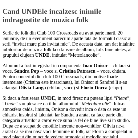
Cand UNDEle incalzesc inimile
indragostite de muzica folk
Serile de folk din Club 100 Crossroads au avut parte marti, 20
ianuarie, de un eveniment oarecum aparte fata de formatul clasic al
serii “invitat mare plus invitat mic”. De aceasta data, am dat intalnire
iubitorilor de muzica folk la o lansare de album, folk bineinteles, al
grupului clujean
UNDE
, intitulat “Meteolancolie”.
Albumul a fost inregistrat in componenta
Ioan Onisor
– chitara si
voce,
Sandra Pop
– voce si
Cristina Patrascu
– voce, chtiara.
Pentru concertul din club 100 Crossroads, din motive foarte
intemeiate (Cristina este insarcinata), lui Onisor si Sandrei li s-au
adaugat
Olivia Langa
(chitara, voce) si
Florin Dorca
(clape).
Si daca a fost seara
UNDE
, in mod firesc nu puteau lipsi “
Pietre
”,
“
Unde
” sau piesa ce da titlul albumului “
Meteolancolie
”. Intr-o
atmosfera calda, linistita, Onisor a dovedit inca o data ca este un
chitarist inspirat si talentat, iar Sandra a aratat ca face parte din
categoria artistilor a caror voce suna la fel de bine live si in studio.
Dupa ce a scapat de emotiile inerente nou-venitilor, Olivia ne-a
aratat ca se mai nasc voci feminine in folk, iar Florin a completat in
mod placut din punct de vedere armonic si melodic recitalul