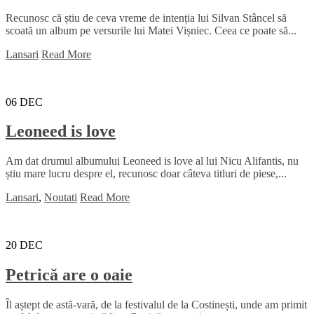
Recunosc că știu de ceva vreme de intenția lui Silvan Stâncel să
scoată un album pe versurile lui Matei Vișniec. Ceea ce poate să...
Lansari
Read More
06
DEC
Leoneed is love
Am dat drumul albumului Leoneed is love al lui Nicu Alifantis, nu
știu mare lucru despre el, recunosc doar câteva titluri de piese,...
Lansari
,
Noutati
Read More
20
DEC
Petrică are o oaie
Îl aștept de astă-vară, de la festivalul de la Costinești, unde am primit