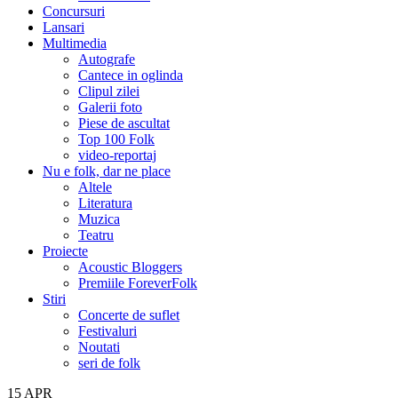
Concursuri
Lansari
Multimedia
Autografe
Cantece in oglinda
Clipul zilei
Galerii foto
Piese de ascultat
Top 100 Folk
video-reportaj
Nu e folk, dar ne place
Altele
Literatura
Muzica
Teatru
Proiecte
Acoustic Bloggers
Premiile ForeverFolk
Stiri
Concerte de suflet
Festivaluri
Noutati
seri de folk
15
APR