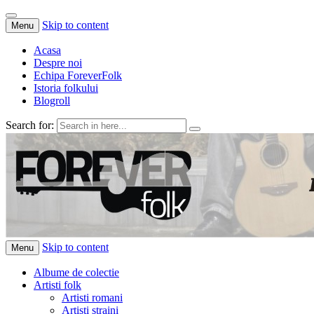
Skip to content
Menu
Acasa
Despre noi
Echipa ForeverFolk
Istoria folkului
Blogroll
Search for:
ForeverFolk
Muzica sufletului tau
Skip to content
Menu
Albume de colectie
Artisti folk
Artisti romani
Artisti straini