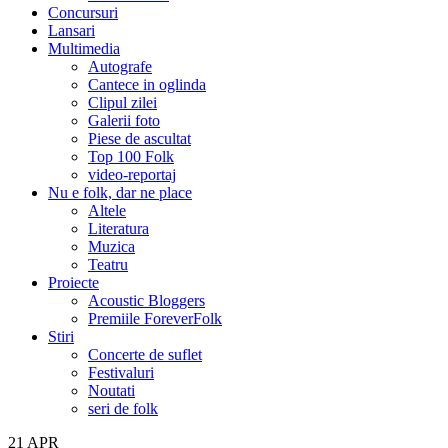
Concursuri
Lansari
Multimedia
Autografe
Cantece in oglinda
Clipul zilei
Galerii foto
Piese de ascultat
Top 100 Folk
video-reportaj
Nu e folk, dar ne place
Altele
Literatura
Muzica
Teatru
Proiecte
Acoustic Bloggers
Premiile ForeverFolk
Stiri
Concerte de suflet
Festivaluri
Noutati
seri de folk
21
APR