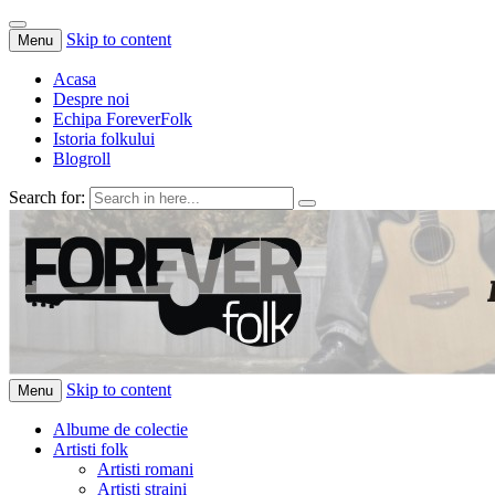
Skip to content
Menu
Acasa
Despre noi
Echipa ForeverFolk
Istoria folkului
Blogroll
Search for:
ForeverFolk
Muzica sufletului tau
Skip to content
Menu
Albume de colectie
Artisti folk
Artisti romani
Artisti straini