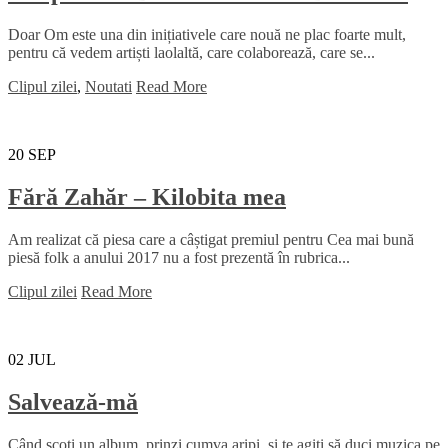
Doar Om este una din inițiativele care nouă ne plac foarte mult,
pentru că vedem artiști laolaltă, care colaborează, care se...
Clipul zilei
,
Noutati
Read More
20
SEP
Fără Zahăr – Kilobita mea
Am realizat că piesa care a câștigat premiul pentru Cea mai bună
piesă folk a anului 2017 nu a fost prezentă în rubrica...
Clipul zilei
Read More
02
JUL
Salvează-mă
Când scoți un album, prinzi cumva aripi, și te agiți să duci muzica pe