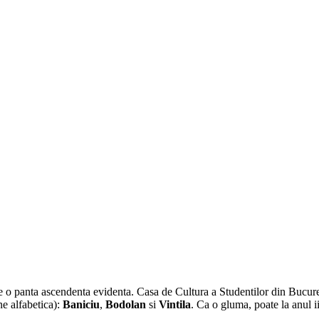
pe o panta ascendenta evidenta. Casa de Cultura a Studentilor din Bucur
ne alfabetica):
Baniciu
,
Bodolan
si
Vintila
. Ca o gluma, poate la anul ii