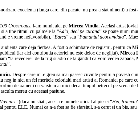
orizare excelenta (langa care, din pacate, nu prea a stat nimeni) a fost arh
100 Crossroads
, l-am numit aici pe
Mircea Vintila
. Acelasi artist jovia
 si a tine ritmul cu palmele la “
Adio, deci pe curand
” se poate numi mun
cand e vreme nefavorabila), “
Barca
” sau “
Pamantul deocamdata
”. Maes
ti audienta care deja fierbea. A fost o schimbare de registru, pentru ca
Mi
blicul (iar aici contributia actoriei nu este deloc de neglijat),
Mircea 
luam “la revedere” de la frig si adio de la gandul ca vom vedea zapada,
enal
”.
niciu
. Despre care mi-e greu sa mai gasesc cuvinte pentru a povesti cum 
nu neg in nici un fel meritele celorlalti mari artisti ai Romaniei pe care c
aca vorbim de oameni cu varste mai mici decat timpul petrecut pe scena de
s asculta mereu cu aceeasi pasiune.
Vremuri
” (daca nu stiati, acesta e numele oficial al piesei “
Hei, tramvai
ial pentru ELE. Numai ca n-a fost sa fie sfarsitul, s-a cerut si un bis, s