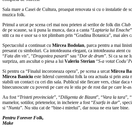
Sala mare a Casei de Cultura, proaspat renovata si cu o instalatie de son
muzica folk.
Primul a urcat pe scena cel mai nou prieten al serilor de folk din
Club 
de pe scaune, sa ii puna la munca, daca a canta “
Laptaria lui Enache
”
stiti ca nu e usor sa o tot plimbam prin “Gradina Botanica”, mai ales 
Spectacolul a continuat cu
Mircea Bodolan
, parca pentru a mai linis
presarat cu simboluri. Ca intotdeauna elegant, ca intotdeauna atent cu pu
“
Fata din vis
”, “
Dragostea pasarii
” sau “
Dor de drum
”. Si ca sa ne 
surpriza, am ascultat o piesa a lui
Valeriu Sterian
“
S-a votat Codu’ P
Si pentru ca “Finalul incoroneaza opera”, pe scena a urcat
Mircea Ba
Mircea Baniciu
este liderul curentului folk la ora actuala si prin asta 
stabili un contact cu cei din sala. Publicul stie fiecare vers, chiar d
binecunoscute cu povesti pe care eu le stiu pe de rost dar pe care le-a
Au fost “
Tristeti provinciale
”, “
Diligenta de Bizant
”, “
Vara la tara
”, “
mamelor, sotiilor, prietenelor, in incheiere a fost “
Esarfa in dar
”, spec
si “
Nunta
”. Nu stiu cat de “bine-i mirelui”, dar noua ne era tare bine.
Pentru Forever Folk,
Make