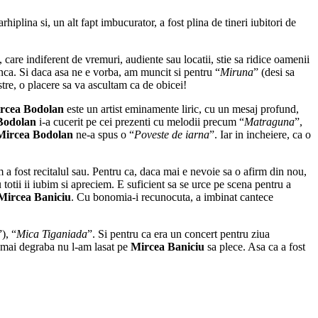
iplina si, un alt fapt imbucurator, a fost plina de tineri iubitori de
l, care indiferent de vremuri, audiente sau locatii, stie sa ridice oamenii
ca. Si daca asa ne e vorba, am muncit si pentru “
Miruna
” (desi sa
tre, o placere sa va ascultam ca de obicei!
rcea Bodolan
este un artist eminamente liric, cu un mesaj profund,
Bodolan
i-a cucerit pe cei prezenti cu melodii precum “
Matraguna
”,
Mircea Bodolan
ne-a spus o “
Poveste de iarna
”. Iar in incheiere, ca o
a fost recitalul sau. Pentru ca, daca mai e nevoie sa o afirm din nou,
u totii ii iubim si apreciem. E suficient sa se urce pe scena pentru a
Mircea Baniciu
. Cu bonomia-i recunocuta, a imbinat cantece
”), “
Mica Tiganiada
”. Si pentru ca era un concert pentru ziua
au mai degraba nu l-am lasat pe
Mircea Baniciu
sa plece. Asa ca a fost