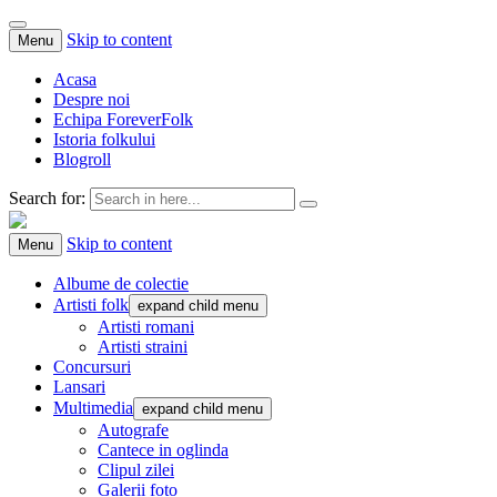
Skip to content
Menu
Acasa
Despre noi
Echipa ForeverFolk
Istoria folkului
Blogroll
Search for:
ForeverFolk
Muzica sufletului tau
Skip to content
Menu
Albume de colectie
Artisti folk
expand child menu
Artisti romani
Artisti straini
Concursuri
Lansari
Multimedia
expand child menu
Autografe
Cantece in oglinda
Clipul zilei
Galerii foto