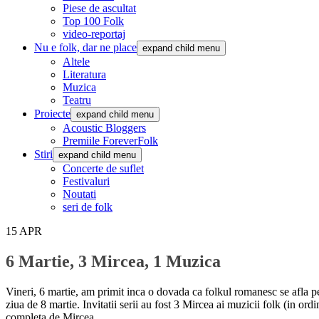
Piese de ascultat
Top 100 Folk
video-reportaj
Nu e folk, dar ne place
expand child menu
Altele
Literatura
Muzica
Teatru
Proiecte
expand child menu
Acoustic Bloggers
Premiile ForeverFolk
Stiri
expand child menu
Concerte de suflet
Festivaluri
Noutati
seri de folk
15
APR
6 Martie, 3 Mircea, 1 Muzica
Vineri, 6 martie, am primit inca o dovada ca folkul romanesc se afla 
ziua de 8 martie. Invitatii serii au fost 3 Mircea ai muzicii folk (in ordi
completa de Mircea.