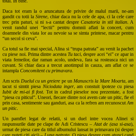
total. In bine.
Daca tot eram la o aruncatura de privire de malul marii, ne-am
gandit cu totii la
Sirene
, chiar daca nu la cele de apa, ci la cele care
trec prin paturi, si ni s-a cantat despre
Casatoria in stil italian
. A
venit randul unei “lectii” pentru domnii aflati la concert, cum
doamnele din viata lor au nevoie sa se simta printese, macar pentru
“un secol si ceva”.
Ca totul sa fie mai special, Alina si “trupa patrata” au venit la pachet
cu piese noi. Prima dintre acestea
Tu taci
, despre acei “ei” ce apar in
viata femeilor, dar raman acolo, undeva, fara sa rosteasca nici un
cuvant. Si chiar daca a trecut anotimpul in cauza, am aflat ce se
intampla
Concomitent cu primavara
.
Am scris
Duelul cu un greiere
pe un
Manuscris la Mare Moarta
, am
tacut si simtit piesa
Niciodata inger
, am constuit ipoteze cu piesa
Iubit de mi-ai fi fost
. Tot in cadrul pieselor nou prezentate, a fost
“piesa cu piticul”. Uneori, fiecare dintre noi avem cate un pitic, fie el
prin casa, sentimente sau ganduri, asa ca la refren am recunoscut
Am
un pitic
.
Un pamflet legat de relatii, si un duel intre vocea Alinei si
raspunsurile date pe clape de Adi Cristescu –
Atat de (asa si-asa
),
urmat de piesa care da titlul albumului lansat in primavara (si despre
care puteti citi aici) –
Luna patrata
. O piesa despre cum atunci cand