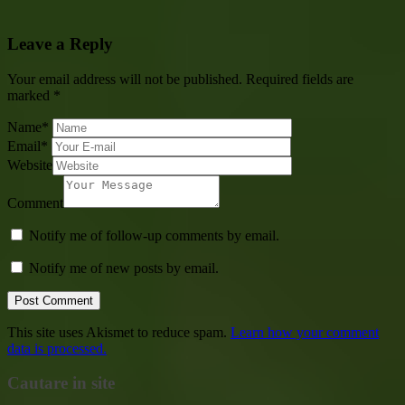
Leave a Reply
Your email address will not be published.
Required fields are
marked
*
Name
*
Email
*
Website
Comment
Notify me of follow-up comments by email.
Notify me of new posts by email.
This site uses Akismet to reduce spam.
Learn how your comment
data is processed.
Cautare in site