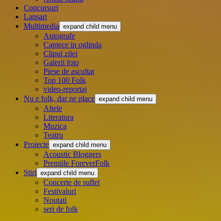
Concursuri
Lansari
Multimedia
expand child menu
Autografe
Cantece in oglinda
Clipul zilei
Galerii foto
Piese de ascultat
Top 100 Folk
video-reportaj
Nu e folk, dar ne place
expand child menu
Altele
Literatura
Muzica
Teatru
Proiecte
expand child menu
Acoustic Bloggers
Premiile ForeverFolk
Stiri
expand child menu
Concerte de suflet
Festivaluri
Noutati
seri de folk