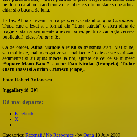
ne dorim ca atunci cand cineva ne iubeste sa fie in stare sa ne aduca
chiar si o bucata de luna.
La bis, Alina a revenit prima pe scena, cantand singura
Carabusul
.
Trupa care a legat si a format din “Luna patrata” o sfera plina de
magie si stari si sentimente a revenit si ea, pentru a canta (la cererea
publicului), piesa
Am un pitic
.
Ca de obicei,
Alina Manole
a reusit sa transmita stari. Mai bune,
sau mai triste, mai interogative sau mai tacute. Toate aceste stari s-au
sedimentat si au ajuns intacte la noi, ajutate de cei ce se numesc
“Square Moon Band”
, anume:
Dan Nicolau (trompeta), Tudor
Olaru (bass) si Adrian Cristescu (clape).
Foto: Robert Antonescu
[nggallery id=30]
Dă mai departe:
Facebook
X
Categories:
Recenzii
/
No Responses
/
by
Oana
13 July 2009