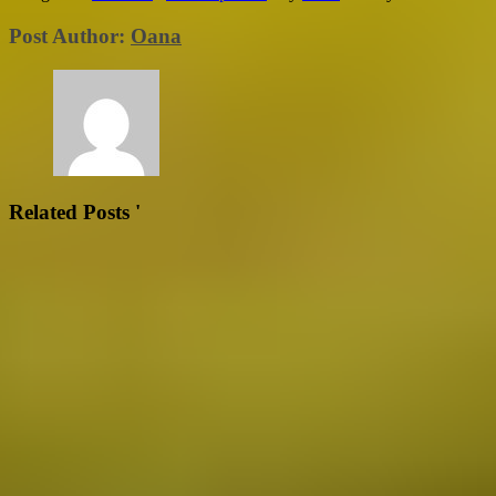
Post Author:
Oana
Related Posts '