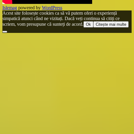
Islemag
powered by
WordPress
Acest site folosește cookies ca să vă putem oferi o experiență
simpatică atunci când ne vizitați. Dacă veți continua să citiți ce
scriem, vom presupune că sunteți de acord.
Ok
Citește mai multe