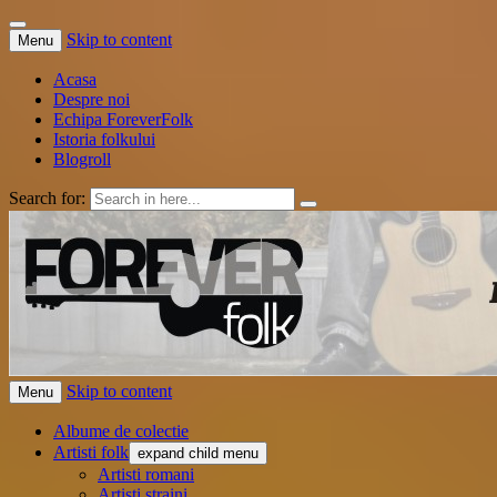
Skip to content
Menu
Acasa
Despre noi
Echipa ForeverFolk
Istoria folkului
Blogroll
Search for:
ForeverFolk
Muzica sufletului tau
Skip to content
Menu
Albume de colectie
Artisti folk
expand child menu
Artisti romani
Artisti straini