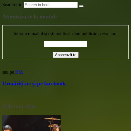
Search for:
Aboneaza-te la noutati
Introdu e-mailul și ești notificat când publicăm ceva nou:
sau pe
RSS
Urmăriți-ne și pe facebook
Cele mai citite