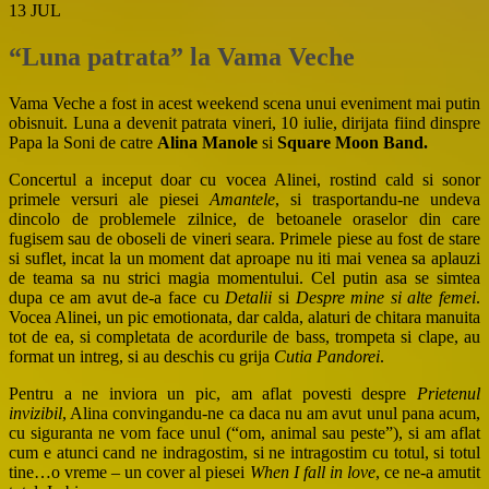
13
JUL
“Luna patrata” la Vama Veche
Vama Veche a fost in acest weekend scena unui eveniment mai putin
obisnuit. Luna a devenit patrata vineri, 10 iulie, dirijata fiind dinspre
Papa la Soni de catre
Alina Manole
si
Square Moon Band.
Concertul a inceput doar cu vocea Alinei, rostind cald si sonor
primele versuri ale piesei
Amantele
, si trasportandu-ne undeva
dincolo de problemele zilnice, de betoanele oraselor din care
fugisem sau de oboseli de vineri seara. Primele piese au fost de stare
si suflet, incat la un moment dat aproape nu iti mai venea sa aplauzi
de teama sa nu strici magia momentului. Cel putin asa se simtea
dupa ce am avut de-a face cu
Detalii
si
Despre mine si alte femei
.
Vocea Alinei, un pic emotionata, dar calda, alaturi de chitara manuita
tot de ea, si completata de acordurile de bass, trompeta si clape, au
format un intreg, si au deschis cu grija
Cutia Pandorei
.
Pentru a ne inviora un pic, am aflat povesti despre
Prietenul
invizibil
, Alina convingandu-ne ca daca nu am avut unul pana acum,
cu siguranta ne vom face unul (“om, animal sau peste”), si am aflat
cum e atunci cand ne indragostim, si ne intragostim cu totul, si totul
tine…o vreme – un cover al piesei
When I fall in love
, ce ne-a amutit