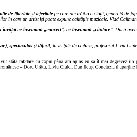
ație
de libertate
ș
i lejeritate
pe care am tr
ă
it-o cu to
ț
ii, generat
ă
de fap
iilor
î
n care un artist
îș
i poate expune calit
ăț
ile muzicale. Vlad Caliman
 învățat
ce înseamnă „concert”, ce înseamnă „cântare
”
. Dacă aveam
zie)
,
spectaculos și diferit
;
l
a lecțiile de chitară, profesorul Liviu Ciul
avut atâta răbdare cu copiii până am ajuns eu să îl mai degrevez un pic
ui românesc – Doru Urâtu, Liviu Ciulei, Dan Ilcuș. Concluzia îi aparține 