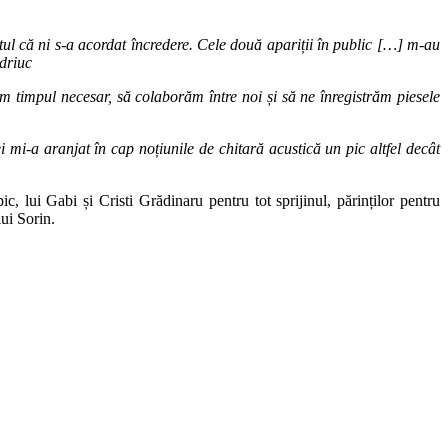
tul c
ă
ni s-a acordat
î
ncredere. Cele dou
ă
apari
ț
ii
î
n public […] m-au
driuc
 timpul necesar, să colaborăm între noi și să ne înregistrăm piesele
ei mi-a aranjat în cap noțiunile de chitară acustică un pic altfel decât
, lui Gabi și Cristi Grădinaru pentru tot sprijinul, părinților pentru
lui Sorin.