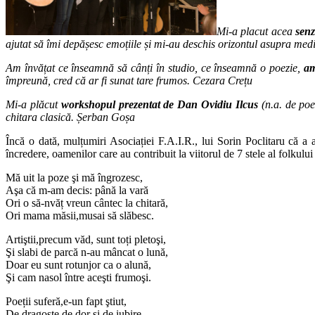
M
i-a placut acea
senz
ajutat s
ă
î
mi dep
ăș
esc emo
ț
iile
ș
i mi-au deschis orizontul asupra med
Am învățat ce înseamnă să cânți în studio, ce înseamnă o poezie,
am
împreună, cred că ar fi sunat tare frumos. Cezara Cre
țu
M
i-a plăcut
workshopul
prezentat de Dan Ovidiu Ilcus
(n.a. de poe
chitara clasică. Șerban Goșa
Încă o dată, mulțumiri Asociației F.A.I.R., lui Sorin Poclitaru că a 
încredere, oamenilor care au contribuit la viitorul de 7 stele al folkul
Mă uit la poze şi mă îngrozesc,
Aşa că m-am decis: până la vară
Ori o să-nvăț vreun cântec la chitară,
Ori mama măsii,musai să slăbesc.
Artiştii,precum văd, sunt toți pletoşi,
Şi slabi de parcă n-au mâncat o lună,
Doar eu sunt rotunjor ca o alună,
Şi cam nasol între aceşti frumoşi.
Poeții suferă,e-un fapt ştiut,
De dragoste,de dor şi de iubire,