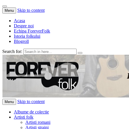
Skip to content
Menu
Acasa
Despre noi
Echipa ForeverFolk
Istoria folkului
Blogroll
Search for:
ForeverFolk
Muzica sufletului tau
Skip to content
Menu
Albume de colectie
Artisti folk
Artisti romani
Artisti straini