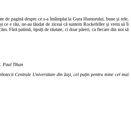
mătate de pagină despre ce s-a întâmplat la Gura Humorului, bune și rele,
și ce e rău, ne-au lăudat de ziceai că suntem Rockefeller și vrem să îi
m. Fără patimă, lipsiți de răutate, ci doar păreri, ca fiecare din noi să
i. Paul Tihan
liotecii Centrale Universitare din Iaşi, cel puțin pentru mine cel mai