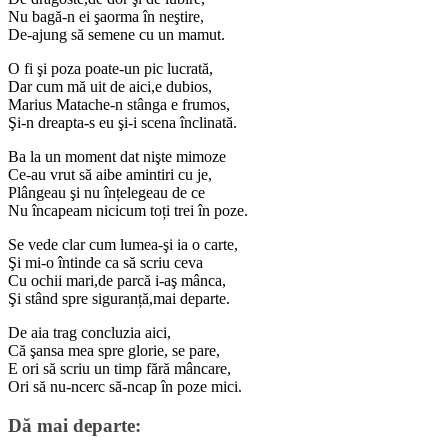
Nu bagă-n ei şaorma în neştire,
De-ajung să semene cu un mamut.
O fi şi poza poate-un pic lucrată,
Dar cum mă uit de aici,e dubios,
Marius Matache-n stânga e frumos,
Şi-n dreapta-s eu şi-i scena înclinată.
Ba la un moment dat nişte mimoze
Ce-au vrut să aibe amintiri cu je,
Plângeau şi nu înțelegeau de ce
Nu încapeam nicicum toți trei în poze.
Se vede clar cum lumea-şi ia o carte,
Şi mi-o întinde ca să scriu ceva
Cu ochii mari,de parcă i-aş mânca,
Şi stând spre siguranță,mai departe.
De aia trag concluzia aici,
Că şansa mea spre glorie, se pare,
E ori să scriu un timp fără mâncare,
Ori să nu-ncerc să-ncap în poze mici.
Dă mai departe: