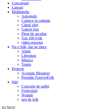
Concursuri
Lansari
Multimedia
Autografe
Cantece in oglinda
Clipul zilei
Galerii foto
Piese de ascultat
Top 100 Folk
video-reportaj
Nu e folk, dar ne place
Altele
Literatura
Muzica
Teatru
Proiecte
Acoustic Bloggers
Premiile ForeverFolk
Stiri
Concerte de suflet
Festivaluri
Noutati
seri de folk
03
NOV