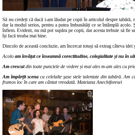
S
ă nu credeți că dacă i-am lăudat pe copii în articolul despre tabără, 
dar la modul serios, pentru a putea îmbunătăți ce se întâmplă acolo. Ș
înfiem. Evident, nu mă pot supăra pe copii, dar acesta trebuie să fie un
își facă treaba mai bine.
Dincolo de această concluzie, am încercat totuși să extrag câteva idei ș
Acolo
am
învățat
ce
î
nseamn
ă
corectitudine, colegialitate
ș
i nu
î
n ul
Am crescut
din toate punctele de vedere
ș
i mai ales m-am ales cu pri
Am împărțit scena
cu celelalte şase stele talentate din tabără. Am c
frumos loc în care am cântat vreodată. Mateiana Anechiforesei