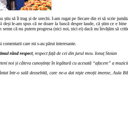
nu știu să îi trag și de urechi. I-am rugat pe fiecare din ei să scrie ju
i deși le-am spus că ne doare la bască despre laude, că știm ce e bine 
 semn că nu putem progresa (nici noi, nici ei) dacă nu învățăm să critică
i comentarii care mi s-au părut interesante.
timul r
â
nd respect
, respect fa
ță
de cei din jurul meu.
Ionuț Stoian
eteni noi
ș
i c
â
teva cuno
ș
tin
ț
e
î
n leg
ă
tur
ă
cu
acesată
“
afacere” a muzici
ântat într-o sală deosebită, care ne-a dat nişte emoții imense, Aula Bib