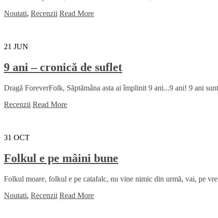
Noutati
,
Recenzii
Read More
21
JUN
9 ani – cronică de suflet
Dragă ForeverFolk, Săptămâna asta ai împlinit 9 ani...9 ani! 9 ani sunt
Recenzii
Read More
31
OCT
Folkul e pe mâini bune
Folkul moare, folkul e pe catafalc, nu vine nimic din urmă, vai, pe vre
Noutati
,
Recenzii
Read More