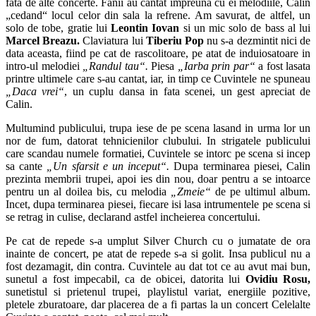
fata de alte concerte. Fanii au cantat impreuna cu ei melodiile, Calin
„cedand“ locul celor din sala la refrene. Am savurat, de altfel, un
solo de tobe, gratie lui
Leontin Iovan
si un mic solo de bass al lui
Marcel Breazu.
Claviatura lui
Tiberiu Pop
nu s-a dezmintit nici de
data aceasta, fiind pe cat de rascolitoare, pe atat de induiosatoare in
intro-ul melodiei
„Randul tau“.
Piesa
„Iarba prin par“
a fost lasata
printre ultimele care s-au cantat, iar, in timp ce Cuvintele ne spuneau
„Daca vrei“
, un cuplu dansa in fata scenei, un gest apreciat de
Calin.
Multumind publicului, trupa iese de pe scena lasand in urma lor un
nor de fum, datorat tehnicienilor clubului. In strigatele publicului
care scandau numele formatiei, Cuvintele se intorc pe scena si incep
sa cante
„Un sfarsit e un inceput“.
Dupa terminarea piesei, Calin
prezinta membrii trupei, apoi ies din nou, doar pentru a se intoarce
pentru un al doilea bis, cu melodia
„Zmeie“
de pe ultimul album.
Incet, dupa terminarea piesei, fiecare isi lasa intrumentele pe scena si
se retrag in culise, declarand astfel incheierea concertului.
Pe cat de repede s-a umplut Silver Church cu o jumatate de ora
inainte de concert, pe atat de repede s-a si golit. Insa publicul nu a
fost dezamagit, din contra. Cuvintele au dat tot ce au avut mai bun,
sunetul a fost impecabil, ca de obicei, datorita lui
Ovidiu Rosu,
sunetistul si prietenul trupei, playlistul variat, energiile pozitive,
pletele zburatoare, dar placerea de a fi partas la un concert Celelalte