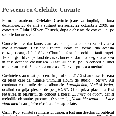
Pe scena cu Celelalte Cuvinte
Formatia oradeana
Celelalte Cuvinte
(care va implini, in luna
decembrie, 28 de ani) a sustinut ieri seara, 22 octombrie 2009, un
concert in
Clubul Silver Church
, dupa o absenta de cateva luni pe
scenele bucurestene.
Concerte rare, dar faine. Cam asa s-ar putea caracteriza activitatea
live a formatiei Celelalte Cuvinte. Poate ca, tocmai din aceasta
cauza, aseara, clubul Silver Church a fost plin ochi de fanii trupei.
Te-ai fi gandit ca, pe fond de criza, lumea ar dori mai degraba sa stea
in casa decat sa cheltuiasca 30 sau 40 de lei pe un concert al unei
trupe romanesti. Se pare ca nu e asa. Dar va spun ca a meritat!
Cuvintele s-au urcat pe scena in jurul orei 21.15 si au deschis seara
cu piesa care da numele ultimului album de studio,
„Stem“
. Au
continuat cu hiturile de pe albumele
Armaghedon
,
Vinil
si
Ispita
,
ocolind cu grija piesele de pe
„NOS“
. O surpriza placuta a fost
regasirea in playlistul de concert a piesei
„Lumea de apoi“
, dar si
melodiile obisnuite, precum
„O sa am“, „Neam blestemat“, „Asa e
viata mea“
sau
„Intre vise“
, au fost apreciate.
Calin Pop
, solistul si chitaristul trupei, a fost mai deschis cu publicul