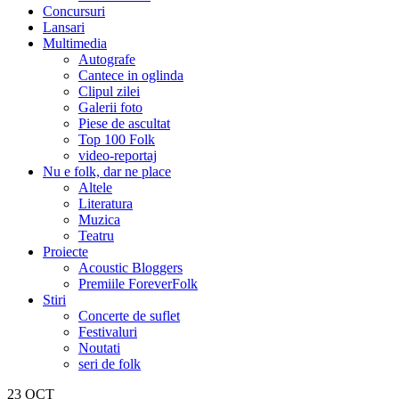
Concursuri
Lansari
Multimedia
Autografe
Cantece in oglinda
Clipul zilei
Galerii foto
Piese de ascultat
Top 100 Folk
video-reportaj
Nu e folk, dar ne place
Altele
Literatura
Muzica
Teatru
Proiecte
Acoustic Bloggers
Premiile ForeverFolk
Stiri
Concerte de suflet
Festivaluri
Noutati
seri de folk
23
OCT