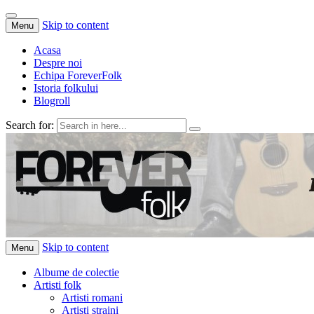
Skip to content
Menu
Acasa
Despre noi
Echipa ForeverFolk
Istoria folkului
Blogroll
Search for:
ForeverFolk
Muzica sufletului tau
Skip to content
Menu
Albume de colectie
Artisti folk
Artisti romani
Artisti straini