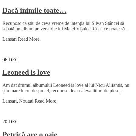
Dacă inimile toate…
Recunosc că știu de ceva vreme de intenția lui Silvan Stâncel să
scoată un album pe versurile lui Matei Vișniec. Ceea ce poate să...
Lansari
Read More
06
DEC
Leoneed is love
Am dat drumul albumului Leoneed is love al lui Nicu Alifantis, nu
știu mare lucru despre el, recunosc doar câteva titluri de piese,...
Lansari
,
Noutati
Read More
20
DEC
Petrică are o oaie