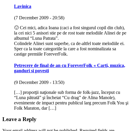
Lavinica
(7 December 2009 - 20:58)
🙂 Cei mici, adica Ioana (caci a fost singurul copil din club),
la cei nici 5 anisori stie pe de rost toate melodiile Alinei de pe
albumul “Luna Patrata”.
Colindele Alinei sunt superbe, ca de-altfel toate melodiile ei.
Sper ca la toate categoriile la care a fost nominalizata sa
castige premiile ForeverFolk.
Petrecere de final de an cu ForeverFolk « Carti, muzica,
ganduri si povesti
(9 December 2009 - 13:50)
[…] proporţii naţionale sub forma de folk-jazz, început cu
“Luna pătrată” şi încheiat “Cu drag” de Alina Manole),
evenimente de impact pentru publicul larg precum Folk You şi
Folk Maraton, dar […]
Leave a Reply
Your email address will not be published.
Required fields are