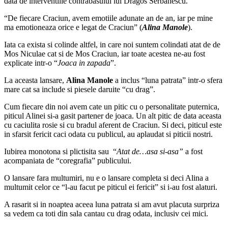
data de interventiile contrabasului lui Dragos Serbanescu.
“De fiecare Craciun, avem emotiile adunate an de an, iar pe mine
ma emotioneaza orice e legat de Craciun” (
Alina Manole
).
Iata ca exista si colinde altfel, in care noi suntem colindati atat de de
Mos Niculae cat si de Mos Craciun, iar toate acestea ne-au fost
explicate intr-o “
Joaca in zapada
”.
La aceasta lansare,
Alina Manole
a inclus “luna patrata” intr-o sfera
mare cat sa include si piesele daruite “cu drag”.
Cum fiecare din noi avem cate un pitic cu o personalitate puternica,
piticul Alinei si-a gasit partener de joaca. Un alt pitic de data aceasta
cu caciulita rosie si cu bradul aferent de Craciun. Si deci, piticul este
in sfarsit fericit caci odata cu publicul, au aplaudat si piticii nostri.
Iubirea monotona si plictisita sau “
Atat de…asa si-asa”
a fost
acompaniata de “coregrafia” publicului.
O lansare fara multumiri, nu e o lansare completa si deci Alina a
multumit celor ce “l-au facut pe piticul ei fericit” si i-au fost alaturi.
A rasarit si in noaptea aceea luna patrata si am avut placuta surpriza
sa vedem ca toti din sala cantau cu drag odata, inclusiv cei mici.