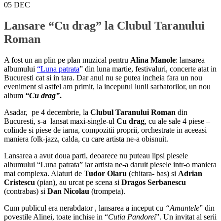
05
DEC
Lansare “Cu drag” la Clubul Taranului
Roman
A fost un an plin pe plan muzical pentru
Alina Manole
: lansarea
albumului
“Luna patrata
” din luna martie, festivaluri, concerte atat in
Bucuresti cat si in tara. Dar anul nu se putea incheia fara un nou
eveniment si astfel am primit, la inceputul lunii sarbatorilor, un nou
album
“Cu drag”
.
Asadar, pe 4 decembrie, la
Clubul Taranului Roman
din
Bucuresti, s-a lansat maxi-single-ul
Cu drag
, cu ale sale 4 piese –
colinde si piese de iarna, compozitii proprii, orchestrate in aceeasi
maniera folk-jazz, calda, cu care artista ne-a obisnuit.
Lansarea a avut doua parti, deoarece nu puteau lipsi piesele
albumului “Luna patrata” iar artista ne-a daruit piesele intr-o maniera
mai complexa. Alaturi de
Tudor Olaru
(chitara- bas) si
Adrian
Cristescu
(pian), au urcat pe scena si
Dragos Serbanescu
(contrabas) si
Dan Nicolau
(trompeta).
Cum publicul era nerabdator , lansarea a inceput cu
“Amantele
” din
povestile Alinei, toate inchise in “
Cutia Pandorei
”. Un invitat al serii