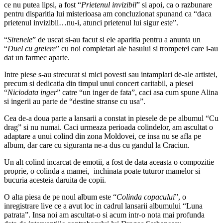
ce nu putea lipsi, a fost “
Prietenul invizibil
” si apoi, ca o razbunare
pentru disparitia lui misterioasa am concluzionat spunand ca “daca
prietenul invizibil…nu-i, atunci prietenul lui sigur este”.
“
Sirenele
” de uscat si-au facut si ele aparitia pentru a anunta un
“
Duel cu greiere
” cu noi completari ale basului si trompetei care i-au
dat un farmec aparte.
Intre piese s-au strecurat si mici povesti sau intamplari de-ale artistei,
precum si dedicatia din timpul unui concert caritabil, a piesei
“
Niciodata inger
” catre “un inger de fata”, caci asa cum spune Alina
si ingerii au parte de “destine stranse cu usa”.
Cea de-a doua parte a lansarii a constat in piesele de pe albumul “Cu
drag” si nu numai. Caci urmeaza perioada colindelor, am ascultat o
adaptare a unui colind din zona Moldovei, ce insa nu se afla pe
album, dar care cu siguranta ne-a dus cu gandul la Craciun.
Un alt colind incarcat de emotii, a fost de data aceasta o compozitie
proprie, o colinda a mamei, inchinata poate tuturor mamelor si
bucuria acesteia daruita de copii.
O alta piesa de pe noul album este “
Colinda copacului
”, o
inregistrare live ce a avut loc in cadrul lansarii albumului “Luna
patrata”. Insa noi am ascultat-o si acum intr-o nota mai profunda