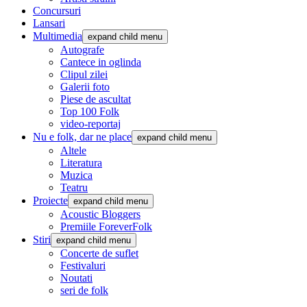
Concursuri
Lansari
Multimedia
expand child menu
Autografe
Cantece in oglinda
Clipul zilei
Galerii foto
Piese de ascultat
Top 100 Folk
video-reportaj
Nu e folk, dar ne place
expand child menu
Altele
Literatura
Muzica
Teatru
Proiecte
expand child menu
Acoustic Bloggers
Premiile ForeverFolk
Stiri
expand child menu
Concerte de suflet
Festivaluri
Noutati
seri de folk