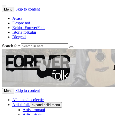
Skip to content
Menu
Acasa
Despre noi
Echipa ForeverFolk
Istoria folkului
Blogroll
Search for:
ForeverFolk
Muzica sufletului tau
Skip to content
Menu
Albume de colectie
Artisti folk
expand child menu
Artisti romani
Artisti straini