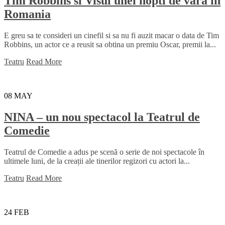
Tim Robbins si Visul unei nopti de vara in
Romania
E greu sa te consideri un cinefil si sa nu fi auzit macar o data de Tim
Robbins, un actor ce a reusit sa obtina un premiu Oscar, premii la...
Teatru
Read More
08
MAY
NINA – un nou spectacol la Teatrul de
Comedie
Teatrul de Comedie a adus pe scenă o serie de noi spectacole în
ultimele luni, de la creații ale tinerilor regizori cu actori la...
Teatru
Read More
24
FEB