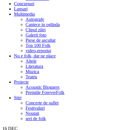
Concursuri
Lansari
Multimedia
Autografe
Cantece in oglinda
Clipul zilei
Galerii foto
Piese de ascultat
Top 100 Folk
video-reportaj
Nu e folk, dar ne place
Altele
Literatura
Muzica
Teatru
Proiecte
Acoustic Bloggers
Premiile ForeverFolk
Stiri
Concerte de suflet
Festivaluri
Noutati
seri de folk
16
DEC