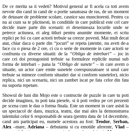
De ce merita sa ii vedeti? Motivul general ar fi acela ca toti avem
nevoie din cand in cand de o portie sanatoasa de ras, de un moment
de detasare de probleme scolare, casnice sau muncitoresti. Pentru ca
nu ai cum sa te plictisesti, in conditiile in care publicul este cel care
decide mare parte din scenarii: ei desemneaza locurile unde se
petrece actiunea, ei aleg titluri pentru anumite momente, ei scriu
replici pe foi cu care actorii trebuie sa creeze povesti. Mai mult decat
atat, chiar daca o parte din “jocuri” se repeta (atentie, nu aveti de-a
face cu o piesa de 2 ore, ci cu o serie de momente in care actorii se
confrunta cu diverse situatii: de la
“Obligo de intrebari”
– joc in
care cei doi protagonisti trebuie sa formuleze replicile numai sub
forma de intrebari – pana la
“Obligo de sunete”
– in care avem o
situatie, un actor care emite sunetele corespunzatoare si unul care
trebuie sa mimeze conform situatiei dar si conform sunetelor), nicio
replica, nici un scenariu, nici un zambet iscat pe fata celor din fata
nu suporta repetare.
Showul de luni din Mojo este o contructie de puzzle in care tu poti
decide imaginea, tu poti taia piesele, si ii poti vedea pe cei prezenti
pe scena cum le dau o forma finala. Este un moment in care asisti la
un spectacol de dans, muzica, teatru, dar mai ales la demonstrarea
talentului celor 6 responsabili de seara (pentru data de 14 decembrie,
cand am participat eu, numele acestora au fost:
Teodor
,
Serban,
Alex
–mare,
Adriana
– debutanta si cu emotiile aferente,
Vlad
–