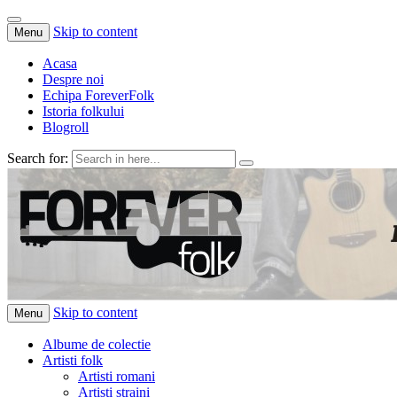
Skip to content
Menu
Acasa
Despre noi
Echipa ForeverFolk
Istoria folkului
Blogroll
Search for:
ForeverFolk
Muzica sufletului tau
Skip to content
Menu
Albume de colectie
Artisti folk
Artisti romani
Artisti straini