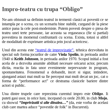
Impro-teatru cu trupa “Obligo”
Ne-am obisnuit sa definim teatrul in termenii clasici ai povestii ce se
intampla pe o scena, cu un scenariu bine stabilit, curgand de la piese
antice pana la cele post-moderniste. Putem povesti despre o piesa de
teatru unei terte persoane, iar aceasta sa regaseasca (fie si partial)
povestirea in momenul confruntarii cu scena. Exista, totusi si altfel
de modalitati de exprimare artistica prin jocul actoricesc.
Unul din acesta este
“teatrul de improvizatie”
, tehnica dezvoltata in
special sub forma jocurilor de catre
Viola Spolin
, in perioada anilor
1940 si
Keith Johnson
, in perioada anilor 1970. Scopul initial a fost
acela de a dezvolta anumite abilitati necesare oricarui actor, precum
dictia, reactia in fata unor evenimente neprevazute in program,
spontaneitatea. Fenomenul a dobandit, incet si sigur, intindere,
ajungand astazi mai mult sa fie perceput mai mult decat un joc, cat o
forma de “performance act” ce destrama clasicele bariere dintre
actori si public.
Una dintre trupele care reprezinta curentul impro este
Obligo
. Ii
puteti gasi usor, in orice luni, incepand cu orele 20.00, in club
Mojo
,
cu showul
“Imprivizatii si alte dinalea…”
(da, este vorba de acelasi
club care martea aduce “povestile de folk” in Bucuresti).