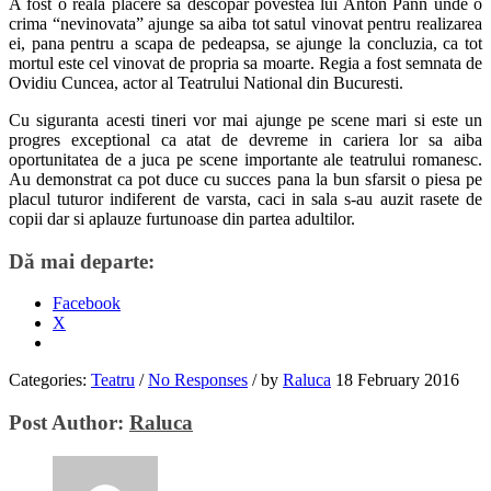
A fost o reala placere sa descopar povestea lui Anton Pann unde o
crima “nevinovata” ajunge sa aiba tot satul vinovat pentru realizarea
ei, pana pentru a scapa de pedeapsa, se ajunge la concluzia, ca tot
mortul este cel vinovat de propria sa moarte. Regia a fost semnata de
Ovidiu Cuncea, actor al Teatrului National din Bucuresti.
Cu siguranta acesti tineri vor mai ajunge pe scene mari si este un
progres exceptional ca atat de devreme in cariera lor sa aiba
oportunitatea de a juca pe scene importante ale teatrului romanesc.
Au demonstrat ca pot duce cu succes pana la bun sfarsit o piesa pe
placul tuturor indiferent de varsta, caci in sala s-au auzit rasete de
copii dar si aplauze furtunoase din partea adultilor.
Dă mai departe:
Facebook
X
Categories:
Teatru
/
No Responses
/
by
Raluca
18 February 2016
Post Author:
Raluca