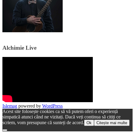
Alchimie Live
Islemag
powered by
WordPress
Acest site folosește cookies ca să vă putem oferi o experiență
simpatică atunci când ne vizitați. Dacă veți continua să citiți ce
scriem, vom presupune că sunteți de acord.
Ok
Citește mai multe