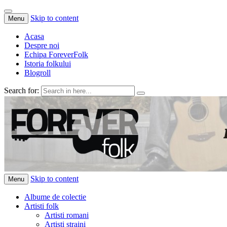
Skip to content
Menu
Acasa
Despre noi
Echipa ForeverFolk
Istoria folkului
Blogroll
Search for:
ForeverFolk
Muzica sufletului tau
Skip to content
Menu
Albume de colectie
Artisti folk
Artisti romani
Artisti straini