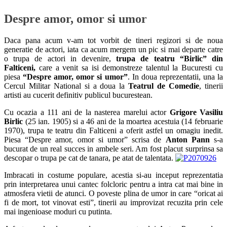
Despre amor, omor si umor
Daca pana acum v-am tot vorbit de tineri regizori si de noua
generatie de actori, iata ca acum mergem un pic si mai departe catre
o trupa de actori in devenire,
trupa de teatru “Birlic” din
Falticeni,
care a venit sa isi demonstreze talentul la Bucuresti cu
piesa
“Despre amor, omor si umor”
. In doua reprezentatii, una la
Cercul Militar National si a doua la
Teatrul de Comedie
, tinerii
artisti au cucerit definitiv publicul bucurestean.
Cu ocazia a 111 ani de la nasterea marelui actor
Grigore Vasiliu
Birlic
(25 ian. 1905) si a 46 ani de la moartea acestuia (14 februarie
1970), trupa te teatru din Falticeni a oferit astfel un omagiu inedit.
Piesa “Despre amor, omor si umor” scrisa de
Anton Pann
s-a
bucurat de un real succes in ambele seri. Am fost placut surprinsa sa
descopar o trupa pe cat de tanara, pe atat de talentata.
Imbracati in costume populare, acestia si-au inceput reprezentatia
prin interpretarea unui cantec folcloric pentru a intra cat mai bine in
atmosfera vietii de atunci. O poveste plina de umor in care “oricat ai
fi de mort, tot vinovat esti”, tinerii au improvizat recuzita prin cele
mai ingenioase moduri cu putinta.