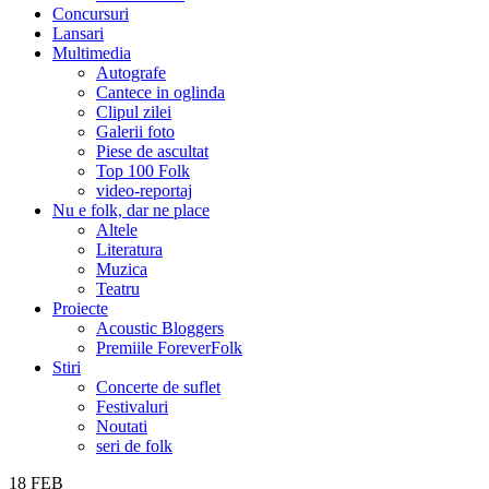
Concursuri
Lansari
Multimedia
Autografe
Cantece in oglinda
Clipul zilei
Galerii foto
Piese de ascultat
Top 100 Folk
video-reportaj
Nu e folk, dar ne place
Altele
Literatura
Muzica
Teatru
Proiecte
Acoustic Bloggers
Premiile ForeverFolk
Stiri
Concerte de suflet
Festivaluri
Noutati
seri de folk
18
FEB