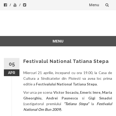
Menu
Skip
to
ForeverFolk
Muzica sufletului tau
content
MENU
Skip
to
content
Festivalul National Tatiana Stepa
05
Miercuri 21 aprilie, incepand cu ora 19.00, la Casa de
APR
Cultura a Sindicatelor din Ploiesti va avea loc prima
editie a
Festivalului National Tatiana Stepa
.
Vor urca pe scena
Victor Socaciu, Emeric Imre, Maria
Gheorghiu, Andrei Paunescu
si
Gigi Smadoi
(castigatorul premiului
“Tatiana Stepa”
la
Festivalul
National Om Bun 2009
).