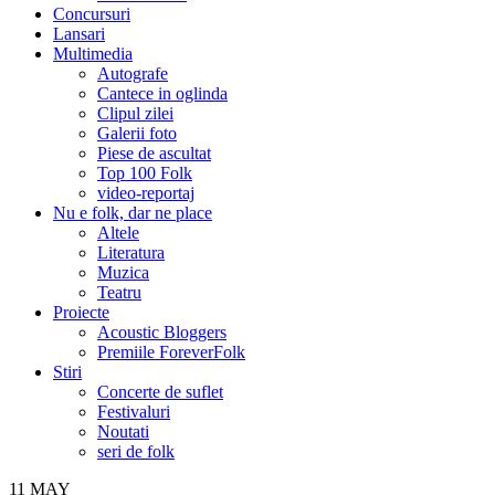
Concursuri
Lansari
Multimedia
Autografe
Cantece in oglinda
Clipul zilei
Galerii foto
Piese de ascultat
Top 100 Folk
video-reportaj
Nu e folk, dar ne place
Altele
Literatura
Muzica
Teatru
Proiecte
Acoustic Bloggers
Premiile ForeverFolk
Stiri
Concerte de suflet
Festivaluri
Noutati
seri de folk
11
MAY