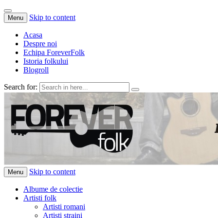
Skip to content
Menu
Acasa
Despre noi
Echipa ForeverFolk
Istoria folkului
Blogroll
Search for:
ForeverFolk
Muzica sufletului tau
Skip to content
Menu
Albume de colectie
Artisti folk
Artisti romani
Artisti straini