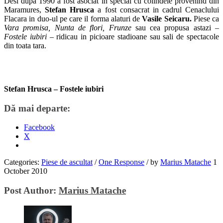
Desi dupa 1990 a fost asociat in special cu colindele provenind din
Maramures,
Stefan Hrusca
a fost consacrat in cadrul Cenaclului
Flacara in duo-ul pe care il forma alaturi de
Vasile Seicaru.
Piese ca
Vara promisa, Nunta de flori, Frunze
sau cea propusa astazi –
Fostele iubiri –
ridicau in picioare stadioane sau sali de spectacole
din toata tara.
Stefan Hrusca – Fostele iubiri
Dă mai departe:
Facebook
X
Categories:
Piese de ascultat
/
One Response
/
by
Marius Matache
1
October 2010
Post Author:
Marius Matache