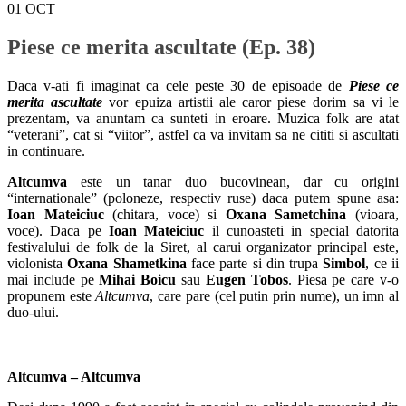
01
OCT
Piese ce merita ascultate (Ep. 38)
Daca v-ati fi imaginat ca cele peste 30 de episoade de
Piese ce
merita ascultate
vor epuiza artistii ale caror piese dorim sa vi le
prezentam, va anuntam ca sunteti in eroare. Muzica folk are atat
“veterani”, cat si “viitor”, astfel ca va invitam sa ne cititi si ascultati
in continuare.
Altcumva
este un tanar duo bucovinean, dar cu origini
“internationale” (poloneze, respectiv ruse) daca putem spune asa:
Ioan Mateiciuc
(chitara, voce) si
Oxana Sametchina
(vioara,
voce). Daca pe
Ioan Mateiciuc
il cunoasteti in special datorita
festivalului de folk de la Siret, al carui organizator principal este,
violonista
Oxana Shametkina
face parte si din trupa
Simbol
, ce ii
mai include pe
Mihai Boicu
sau
Eugen Tobos
. Piesa pe care v-o
propunem este
Altcumva
, care pare (cel putin prin nume), un imn al
duo-ului.
Altcumva – Altcumva