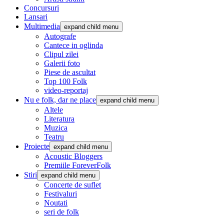
Concursuri
Lansari
Multimedia
expand child menu
Autografe
Cantece in oglinda
Clipul zilei
Galerii foto
Piese de ascultat
Top 100 Folk
video-reportaj
Nu e folk, dar ne place
expand child menu
Altele
Literatura
Muzica
Teatru
Proiecte
expand child menu
Acoustic Bloggers
Premiile ForeverFolk
Stiri
expand child menu
Concerte de suflet
Festivaluri
Noutati
seri de folk