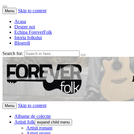
Skip to content
Menu
Acasa
Despre noi
Echipa ForeverFolk
Istoria folkului
Blogroll
Search for:
ForeverFolk
Muzica sufletului tau
Skip to content
Menu
Albume de colectie
Artisti folk
expand child menu
Artisti romani
Artisti straini