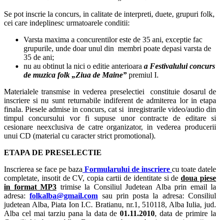
Se pot inscrie la concurs, in calitate de interpreti, duete, grupuri folk,
cei care indeplinesc urmatoarele conditii:
Varsta maxima a concurentilor este de 35 ani, exceptie fac
grupurile, unde doar unul din membri poate depasi varsta de
35 de ani;
nu au obtinut la nici o editie anterioara
a Festivalului concurs
de muzica folk „Ziua de Maine”
premiul I.
Materialele transmise in vederea preselectiei constituie dosarul de
inscriere si nu sunt returnabile indiferent de admiterea lor in etapa
finala. Piesele admise in concurs, cat si inregistrarile video/audio din
timpul concursului vor fi supuse unor contracte de editare si
cesionare neexclusiva de catre organizator, in vederea producerii
unui CD (material cu caracter strict promotional).
ETAPA DE PRESELECTIE
Inscrierea se face pe baza
Formularului de inscriere
cu toate datele
completate, insotit de CV, copia cartii de identitate si de
doua piese
in format MP3
trimise la Consiliul Judetean Alba prin email la
adresa:
folkalba@gmail.com
sau prin posta la adresa: Consiliul
judetean Alba, Piata Ion I.C. Bratianu, nr.1, 510118, Alba Iulia, jud.
Alba cel mai tarziu pana la data de
01.11.2010
, data de primire la