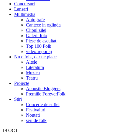
Concursuri
Lansari
Multimedia
Autografe
Cantece in oglinda
Clipul zilei
Galerii foto
Piese de ascultat
Top 100 Folk
video-reportaj
Nu e folk, dar ne place
Altele
Literatura
Muzica
Teatru
Proiecte
Acoustic Bloggers
Premiile ForeverFolk
Stiri
Concerte de suflet
Festivaluri
Noutati
seri de folk
19
OCT