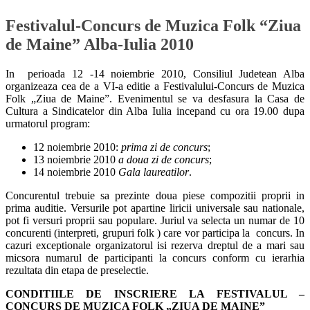
Festivalul-Concurs de Muzica Folk “Ziua
de Maine” Alba-Iulia 2010
In perioada 12 -14 noiembrie 2010, Consiliul Judetean Alba
organizeaza cea de a VI-a editie a Festivalului-Concurs de Muzica
Folk „Ziua de Maine”. Evenimentul se va desfasura la Casa de
Cultura a Sindicatelor din Alba Iulia incepand cu ora 19.00 dupa
urmatorul program:
12 noiembrie 2010:
prima zi de concurs
;
13 noiembrie 2010
a doua zi de concurs
;
14 noiembrie 2010
Gala laureatilor
.
Concurentul trebuie sa prezinte doua piese compozitii proprii in
prima auditie. Versurile pot apartine liricii universale sau nationale,
pot fi versuri proprii sau populare. Juriul va selecta un numar de 10
concurenti (interpreti, grupuri folk ) care vor participa la concurs. In
cazuri exceptionale organizatorul isi rezerva dreptul de a mari sau
micsora numarul de participanti la concurs conform cu ierarhia
rezultata din etapa de preselectie.
CONDITIILE DE INSCRIERE LA FESTIVALUL –
CONCURS DE MUZICA FOLK „ZIUA DE MAINE”