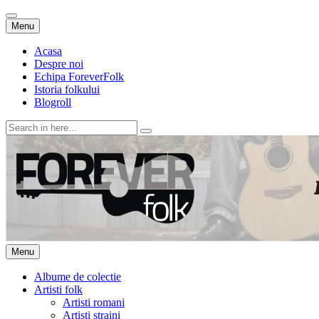
Skip
Menu
to
content
Acasa
Despre noi
Echipa ForeverFolk
Istoria folkului
Blogroll
Search
for:
ForeverFolk
Muzica sufletului tau
Skip
Menu
to
content
Albume de colectie
Artisti folk
Artisti romani
Artisti straini