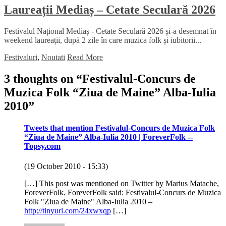
Laureații Mediaș – Cetate Seculară 2026
Festivalul Național Mediaș - Cetate Seculară 2026 și-a desemnat în
weekend laureații, după 2 zile în care muzica folk și iubitorii...
Festivaluri
,
Noutati
Read More
3 thoughts on “
Festivalul-Concurs de
Muzica Folk “Ziua de Maine” Alba-Iulia
2010
”
Tweets that mention Festivalul-Concurs de Muzica Folk
“Ziua de Maine” Alba-Iulia 2010 | ForeverFolk --
Topsy.com
(19 October 2010 - 15:33)
[…] This post was mentioned on Twitter by Marius Matache,
ForeverFolk. ForeverFolk said: Festivalul-Concurs de Muzica
Folk "Ziua de Maine" Alba-Iulia 2010 –
http://tinyurl.com/24xwxqp
[…]