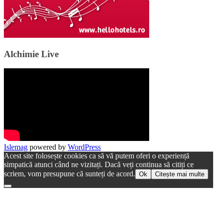
Alchimie Live
Islemag
powered by
WordPress
Acest site folosește cookies ca să vă putem oferi o experiență
simpatică atunci când ne vizitați. Dacă veți continua să citiți ce
scriem, vom presupune că sunteți de acord.
Ok
Citește mai multe