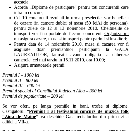
acesteia;
Acorda „Diplome de participare” pentru toti concurentii care
intra in concurs;
Cei 10 concurenti rezultati in urma preselectiei vor beneficia
de cazare (in camere duble) si masa (50 lei/zi de persoana),
pentru zilele de 12 si 13 noiembrie 2010. Cheltuielile de
transport vor fi suportate de fiecare concurent.
Organizatorii
nu asigura cazare, masa si transport pentru parinti si insotitori
;
Pentru data de 14 noiembrie 2010, masa si cazarea vor fi
asigurate doar premiantilor participanti la GALA
LAUREATILOR, laureatii avand obligatia sa elibereze
camerele, cel mai tarziu in 15.11.2010, ora 10.00;
Asigura urmatoarele premii:
Premiul I
– 1000 lei
Premiul II
– 800 lei
Premiul III
– 600 lei
Premiul special al Consiliului Judetean Alba
– 300 lei
Premiul de popularitate
– 200 lei
Se vor oferi, pe langa premiile in bani, trofee si diplome.
Castigatorul “
Premiul I al festivalului-concurs de muzica folk
“Ziua de Maine
”
va deschide Gala recitalurilor din prima zi a
editiei a VII-a.