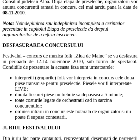
Consiliul judetean Alba. Dupa etapa de preselectie, organizatorii vor
anunta concurentii ramasi in concurs, cel mai tarziu pana la data de
08.11.2010
.
Nota:
Neindeplinirea sau indeplinirea incompleta a cerintelor
prezentate in capitolul Etapa de preselectie da dreptul
organizatorilor de a refuza inscrierea.
DESFASURAREA CONCURSULUI
Festivalul – concurs de muzica folk „Ziua de Maine” se va desfasura
in perioada de 12-14 noiembrie 2010, sub forma de spectacol.
Conditiile de prezentare la aceasta faza sunt urmatoarele:
interpretii (grupurile) folk vor interpreta in concurs cele doua
piese transmise pentru preselectie. Piesele vor fi interpretate
LIVE;
durata fiecarei piese nu trebuie sa depaseasca 5 minute;
toate costurile legate de orchestratii cad in sarcina
concurentilor;
ordinea intrarii in concurs este hotarata de organizator si nu
poate fi supusa contestarii.
JURIUL FESTIVALULUI
Din juriu fac parte cantautori, reprezentanti desemnati de partenerii