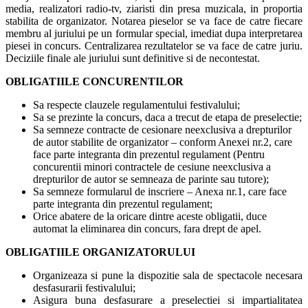
media, realizatori radio-tv, ziaristi din presa muzicala, in proportia
stabilita de organizator. Notarea pieselor se va face de catre fiecare
membru al juriului pe un formular special, imediat dupa interpretarea
piesei in concurs. Centralizarea rezultatelor se va face de catre juriu.
Deciziile finale ale juriului sunt definitive si de necontestat.
OBLIGATIILE CONCURENTILOR
Sa respecte clauzele regulamentului festivalului;
Sa se prezinte la concurs, daca a trecut de etapa de preselectie;
Sa semneze contracte de cesionare neexclusiva a drepturilor
de autor stabilite de organizator – conform Anexei nr.2, care
face parte integranta din prezentul regulament (Pentru
concurentii minori contractele de cesiune neexclusiva a
drepturilor de autor se semneaza de parinte sau tutore);
Sa semneze formularul de inscriere – Anexa nr.1, care face
parte integranta din prezentul regulament;
Orice abatere de la oricare dintre aceste obligatii, duce
automat la eliminarea din concurs, fara drept de apel.
OBLIGATIILE ORGANIZATORULUI
Organizeaza si pune la dispozitie sala de spectacole necesara
desfasurarii festivalului;
Asigura buna desfasurare a preselectiei si impartialitatea