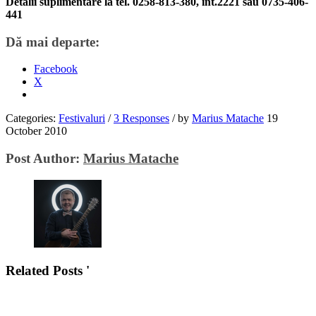
Detalii suplimentare la tel. 0258-813-380, int.2221 sau 0735-406-
441
Dă mai departe:
Facebook
X
Categories:
Festivaluri
/
3 Responses
/
by
Marius Matache
19
October 2010
Post Author:
Marius Matache
Related Posts '