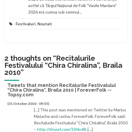
astfel că Târgul Național de Folk "Vasile Mardare"
2026 era cumva sub semnul...
Festivaluri
,
Noutati
2 thoughts on “
Recitalurile
Festivalului “Chira Chiralina”, Braila
2010
”
Tweets that mention Recitalurile Festivalului
“Chira Chiralina”, Braila 2010 | ForeverFolk --
Topsy.com
(31 October 2010 - 09:55)
[…] This post was mentioned on Twitter by Marius
Matache and corina, ForeverFolk. ForeverFolk said:
Recitalurile Festivalului "Chira Chiralina", Braila 2010
–
http://tinyurl.com/32hkv8k
[…]