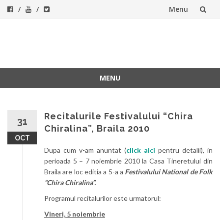
Menu
Skip
to
ForeverFolk
Muzica sufletului tau
content
MENU
Skip
to
content
Recitalurile Festivalului “Chira
31
Chiralina”, Braila 2010
OCT
Dupa cum v-am anuntat (
click aici
pentru detalii), in
perioada 5 – 7 noiembrie 2010 la Casa Tineretului din
Braila are loc editia a 5-a a
Festivalului National de Folk
“Chira Chiralina”.
Programul recitalurilor este urmatorul:
Vineri, 5 noiembrie