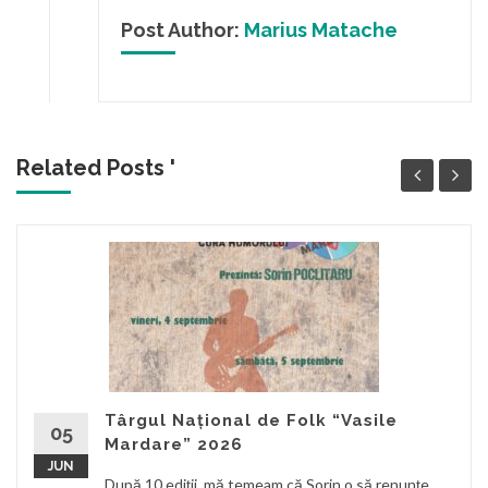
Post Author:
Marius Matache
Related Posts '
Târgul Național de Folk “Vasile
05
Mardare” 2026
JUN
După 10 ediții, mă temeam că Sorin o să renunțe,