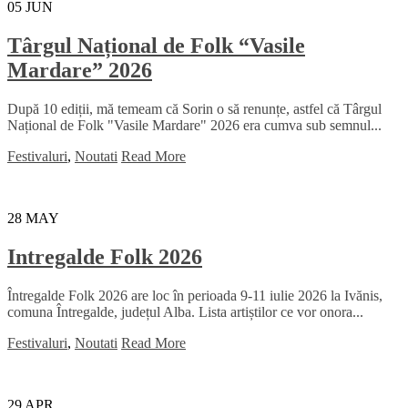
05
JUN
Târgul Național de Folk “Vasile
Mardare” 2026
După 10 ediții, mă temeam că Sorin o să renunțe, astfel că Târgul
Național de Folk "Vasile Mardare" 2026 era cumva sub semnul...
Festivaluri
,
Noutati
Read More
28
MAY
Intregalde Folk 2026
Întregalde Folk 2026 are loc în perioada 9-11 iulie 2026 la Ivănis,
comuna Întregalde, județul Alba. Lista artiștilor ce vor onora...
Festivaluri
,
Noutati
Read More
29
APR