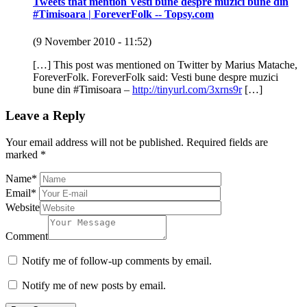
Tweets that mention Vesti bune despre muzici bune din
#Timisoara | ForeverFolk -- Topsy.com
(9 November 2010 - 11:52)
[…] This post was mentioned on Twitter by Marius Matache,
ForeverFolk. ForeverFolk said: Vesti bune despre muzici
bune din #Timisoara –
http://tinyurl.com/3xrns9r
[…]
Leave a Reply
Your email address will not be published.
Required fields are
marked
*
Name
*
Email
*
Website
Comment
Notify me of follow-up comments by email.
Notify me of new posts by email.