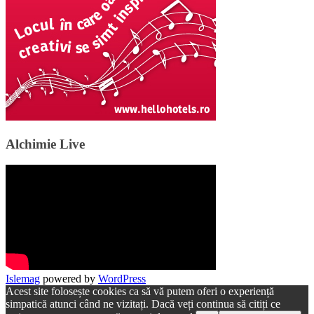
Alchimie Live
Islemag
powered by
WordPress
Acest site folosește cookies ca să vă putem oferi o experiență
simpatică atunci când ne vizitați. Dacă veți continua să citiți ce