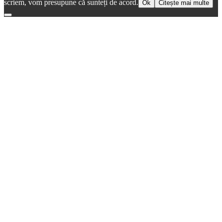
scriem, vom presupune că sunteți de acord.
Ok
Citește mai multe