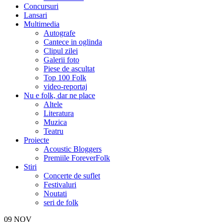
Concursuri
Lansari
Multimedia
Autografe
Cantece in oglinda
Clipul zilei
Galerii foto
Piese de ascultat
Top 100 Folk
video-reportaj
Nu e folk, dar ne place
Altele
Literatura
Muzica
Teatru
Proiecte
Acoustic Bloggers
Premiile ForeverFolk
Stiri
Concerte de suflet
Festivaluri
Noutati
seri de folk
09
NOV