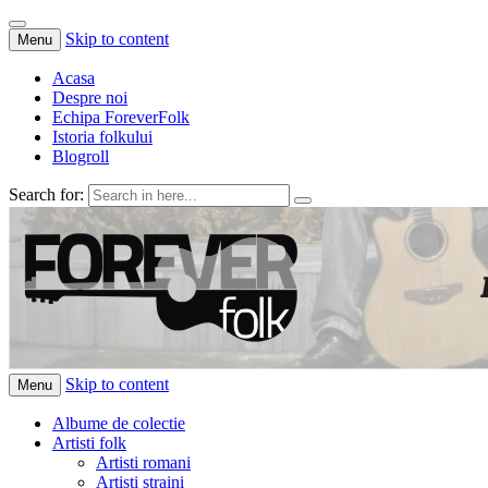
Skip to content
Menu
Acasa
Despre noi
Echipa ForeverFolk
Istoria folkului
Blogroll
Search for:
ForeverFolk
Muzica sufletului tau
Skip to content
Menu
Albume de colectie
Artisti folk
Artisti romani
Artisti straini