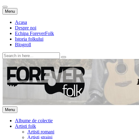
Skip
Menu
to
content
Acasa
Despre noi
Echipa ForeverFolk
Istoria folkului
Blogroll
Search
for:
ForeverFolk
Muzica sufletului tau
Skip
Menu
to
content
Albume de colectie
Artisti folk
Artisti romani
Artisti straini