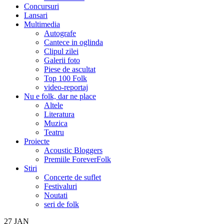
Concursuri
Lansari
Multimedia
Autografe
Cantece in oglinda
Clipul zilei
Galerii foto
Piese de ascultat
Top 100 Folk
video-reportaj
Nu e folk, dar ne place
Altele
Literatura
Muzica
Teatru
Proiecte
Acoustic Bloggers
Premiile ForeverFolk
Stiri
Concerte de suflet
Festivaluri
Noutati
seri de folk
27
JAN