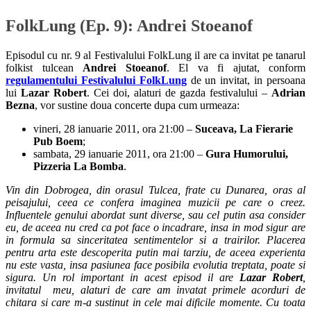
FolkLung (Ep. 9): Andrei Stoeanof
Episodul cu nr. 9 al Festivalului FolkLung il are ca invitat pe tanarul
folkist tulcean
Andrei Stoeanof
. El va fi ajutat, conform
regulamentului Festivalului FolkLung
de un invitat, in persoana
lui
Lazar Robert
. Cei doi, alaturi de gazda festivalului –
Adrian
Bezna
, vor sustine doua concerte dupa cum urmeaza:
vineri, 28 ianuarie 2011, ora 21:00 –
Suceava, La Fierarie
Pub Boem
;
sambata, 29 ianuarie 2011, ora 21:00 –
Gura Humorului,
Pizzeria La Bomba
.
Vin din Dobrogea, din orasul Tulcea, frate cu Dunarea, oras al
peisajului, ceea ce confera imaginea muzicii pe care o creez.
Influentele genului abordat sunt diverse, sau cel putin asa consider
eu, de aceea nu cred ca pot face o incadrare, insa in mod sigur are
in formula sa sinceritatea sentimentelor si a trairilor. Placerea
pentru arta este descoperita putin mai tarziu, de aceea experienta
nu este vasta, insa pasiunea face posibila evolutia treptata, poate si
sigura. Un rol important in acest episod il are
Lazar Robert
,
invitatul meu, alaturi de care am invatat primele acorduri de
chitara si care m-a sustinut in cele mai dificile momente. Cu toata