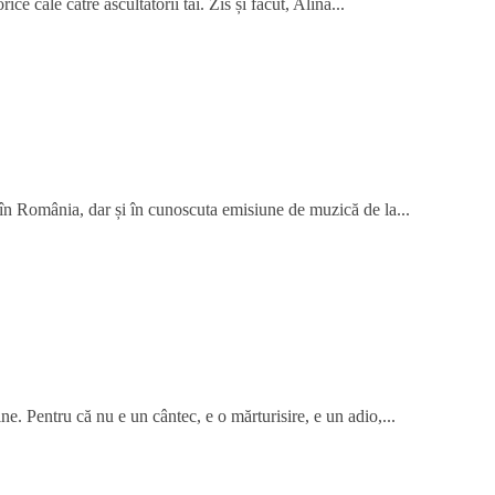
ce cale către ascultătorii tăi. Zis și făcut, Alina...
 în România, dar și în cunoscuta emisiune de muzică de la...
ne. Pentru că nu e un cântec, e o mărturisire, e un adio,...