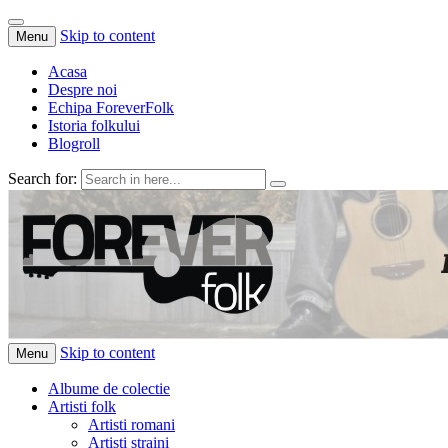
Skip to content
Menu
Acasa
Despre noi
Echipa ForeverFolk
Istoria folkului
Blogroll
Search for:
ForeverFolk
Muzica sufletului tau
Skip to content
Menu
Albume de colectie
Artisti folk
Artisti romani
Artisti straini