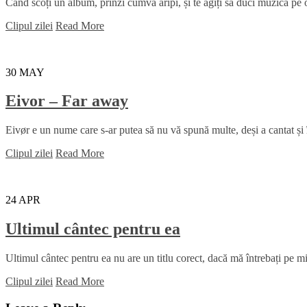
Când scoți un album, prinzi cumva aripi, și te agiți să duci muzica pe ori
Clipul zilei
Read More
30
MAY
Eivor – Far away
Eivør e un nume care s-ar putea să nu vă spună multe, deși a cantat și
Clipul zilei
Read More
24
APR
Ultimul cântec pentru ea
Ultimul cântec pentru ea nu are un titlu corect, dacă mă întrebați pe mi
Clipul zilei
Read More