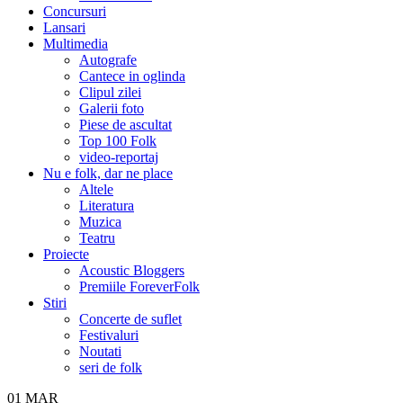
Concursuri
Lansari
Multimedia
Autografe
Cantece in oglinda
Clipul zilei
Galerii foto
Piese de ascultat
Top 100 Folk
video-reportaj
Nu e folk, dar ne place
Altele
Literatura
Muzica
Teatru
Proiecte
Acoustic Bloggers
Premiile ForeverFolk
Stiri
Concerte de suflet
Festivaluri
Noutati
seri de folk
01
MAR