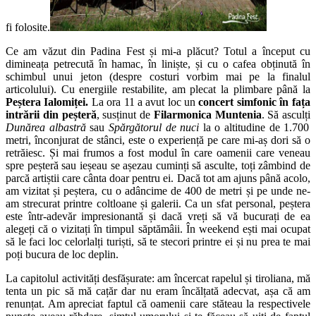
fi folosite.
Ce am văzut din Padina Fest și mi-a plăcut? Totul a început cu
dimineața petrecută în hamac, în liniște, și cu o cafea obținută în
schimbul unui jeton (despre costuri vorbim mai pe la finalul
articolului). Cu energiile restabilite, am plecat la plimbare până la
Peștera Ialomiței.
La ora 11 a avut loc un
concert simfonic în fața
intrării din peșteră
, susținut de
Filarmonica Muntenia
. Să asculți
Dunărea albastră
sau
Spărgătorul de nuci
la o altitudine de 1.700
metri, înconjurat de stânci, este o experiență pe care mi-aș dori să o
retrăiesc. Și mai frumos a fost modul în care oamenii care veneau
spre peșteră sau ieșeau se așezau cuminți să asculte, toți zâmbind de
parcă artiștii care cânta doar pentru ei. Dacă tot am ajuns până acolo,
am vizitat și peștera, cu o adâncime de 400 de metri și pe unde ne-
am strecurat printre coltloane și galerii. Ca un sfat personal, peștera
este într-adevăr impresionantă și dacă vreți să vă bucurați de ea
alegeți că o vizitați în timpul săptămâii. În weekend ești mai ocupat
să le faci loc celorlalți turiști, să te stecori printre ei și nu prea te mai
poți bucura de loc deplin.
La capitolul activități desfășurate: am încercat rapelul și tiroliana, mă
tenta un pic să mă cațăr dar nu eram încălțată adecvat, așa că am
renunțat. Am apreciat faptul că oamenii care stăteau la respectivele