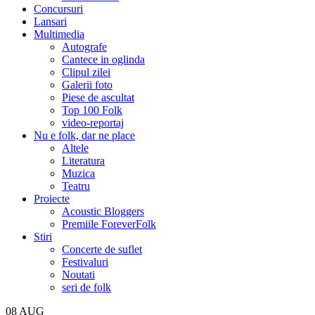
Concursuri
Lansari
Multimedia
Autografe
Cantece in oglinda
Clipul zilei
Galerii foto
Piese de ascultat
Top 100 Folk
video-reportaj
Nu e folk, dar ne place
Altele
Literatura
Muzica
Teatru
Proiecte
Acoustic Bloggers
Premiile ForeverFolk
Stiri
Concerte de suflet
Festivaluri
Noutati
seri de folk
08
AUG