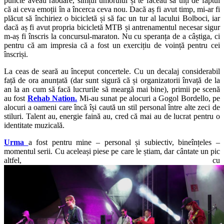
puncte aveau răbdare, simțul umorului și te făceau să uiți de faptul
că ai ceva emoții în a încerca ceva nou. Dacă aș fi avut timp, mi-ar fi
plăcut să închiriez o bicicletă și să fac un tur al lacului Bolboci, iar
dacă aș fi avut propria bicicletă MTB și antrenamentul necesar sigur
m-aș fi înscris la concursul-maraton. Nu cu speranța de a câștiga, ci
pentru că am impresia că a fost un exercițiu de voință pentru cei
înscriși.
La ceas de seară au început concertele. Cu un decalaj considerabil
față de ora anunțată (dar sunt sigură că și organizatorii învață de la
an la an cum să facă lucrurile să meargă mai bine), primii pe scenă
au fost
Rehab Nation.
Mi-au sunat pe alocuri a Gogol Bordello, pe
alocuri a oameni care încă își caută un stil personal între alte zeci de
stiluri. Talent au, energie faină au, cred că mai au de lucrat pentru o
identitate muzicală.
Urma
a fost pentru mine – personal și subiectiv, bineînțeles –
momentul serii. Cu aceleași piese pe care le știam, dar cântate un pic
altfel, cu