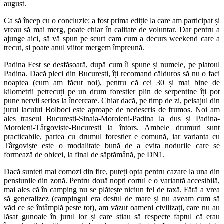
august.
Ca să încep cu o concluzie: a fost prima ediție la care am participat și
vreau să mai merg, poate chiar în calitate de voluntar. Dar pentru a
ajunge aici, să vă spun pe scurt cam cum a decurs weekend care a
trecut, și poate anul viitor mergem împreună.
Padina Fest se desfășoară, după cum îi spune și numele, pe platoul
Padina. Dacă pleci din București, îți recomand călduros să nu o faci
noaptea (cum am făcut noi), pentru că cei 30 și mai bine de
kilometrii petrecuți pe un drum forestier plin de serpentine îți pot
pune nervii serios la încercare. Chiar dacă, pe timp de zi, peisajul din
jurul lacului Bolboci este aproape de nedescris de frumos. Noi am
ales traseul București-Sinaia-Moroieni-Padina la dus și Padina-
Moroieni-Târgoviște-București la întors. Ambele drumuri sunt
practicabile, partea cu drumul forestier e comună, iar varianta cu
Târgoviște este o modalitate bună de a evita nodurile care se
formează de obicei, la final de săptămână, pe DN1.
Dacă sunteți mai comozi din fire, puteți opta pentru cazare la una din
pensiunile din zonă. Pentru două nopți cortul e o variantă accesibilă,
mai ales că în camping nu se plătește niciun fel de taxă. Fără a vrea
să generalizez (campingul era destul de mare și nu aveam cum să
văd ce se întâmplă peste tot), am văzut oameni civilizați, care nu au
lăsat gunoaie în jurul lor și care știau să respecte faptul că erau