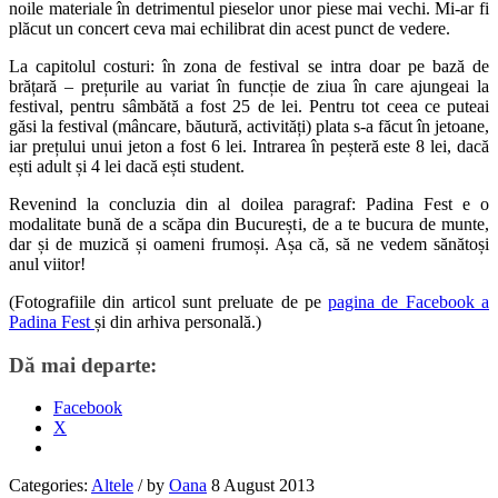
noile materiale în detrimentul pieselor unor piese mai vechi. Mi-ar fi
plăcut un concert ceva mai echilibrat din acest punct de vedere.
La capitolul costuri: în zona de festival se intra doar pe bază de
brățară – prețurile au variat în funcție de ziua în care ajungeai la
festival, pentru sâmbătă a fost 25 de lei. Pentru tot ceea ce puteai
găsi la festival (mâncare, băutură, activități) plata s-a făcut în jetoane,
iar prețului unui jeton a fost 6 lei. Intrarea în peșteră este 8 lei, dacă
ești adult și 4 lei dacă ești student.
Revenind la concluzia din al doilea paragraf: Padina Fest e o
modalitate bună de a scăpa din București, de a te bucura de munte,
dar și de muzică și oameni frumoși. Așa că, să ne vedem sănătoși
anul viitor!
(Fotografiile din articol sunt preluate de pe
pagina de Facebook a
Padina Fest
și din arhiva personală.)
Dă mai departe:
Facebook
X
Categories:
Altele
/
by
Oana
8 August 2013