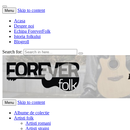
Skip to content
Menu
Acasa
Despre noi
Echipa ForeverFolk
Istoria folkului
Blogroll
Search for:
ForeverFolk
Muzica sufletului tau
Skip to content
Menu
Albume de colectie
Artisti folk
Artisti romani
Artisti straini