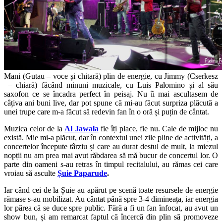
Mani (Gutau – voce și chitară) plin de energie, cu Jimmy (Cserkesz
– chiară) făcând minuni muzicale, cu Luis Palomino și al său
saxofon ce se încadra perfect în peisaj. Nu îi mai ascultasem de
câțiva ani buni live, dar pot spune că mi-au făcut surpriza plăcută a
unei trupe care m-a făcut să redevin fan în o oră și puțin de cântat.
Muzica celor de la
Al Jawala
fie îți place, fie nu. Cale de mijloc nu
există. Mie mi-a plăcut, dar în contextul unei zile pline de activități, a
concertelor începute târziu și care au durat destul de mult, la miezul
nopții nu am prea mai avut răbdarea să mă bucur de concertul lor. O
parte din oameni s-au retras în timpul recitalului, au rămas cei care
vroiau să asculte
Șuie Paparude
.
Iar când cei de la Șuie au apărut pe scenă toate resursele de energie
rămase s-au mobilizat. Au cântat până spre 3-4 dimineața, iar energia
lor părea că se duce spre public. Fără a fi un fan înfocat, au avut un
show bun, și am remarcat faptul că încercă din plin să promoveze