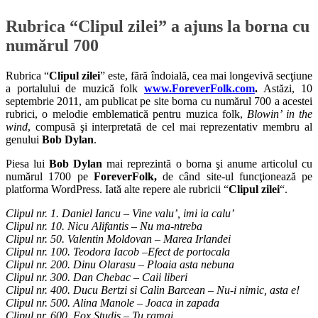
Rubrica “Clipul zilei” a ajuns la borna cu
numărul 700
Rubrica “
Clipul zilei
” este, fără îndoială, cea mai longevivă secţiune
a portalului de muzică folk
www.ForeverFolk.com
.
Astăzi, 10
septembrie 2011, am publicat pe site borna cu numărul 700 a acestei
rubrici, o melodie emblematică pentru muzica folk,
Blowin’ in the
wind
, compusă şi interpretată de cel mai reprezentativ membru al
genului
Bob Dylan
.
Piesa lui
Bob Dylan
mai reprezintă o borna şi anume articolul cu
numărul 1700 pe
ForeverFolk,
de când site-ul funcţionează pe
platforma WordPress. Iată alte repere ale rubricii “
Clipul zilei
“.
Clipul nr. 1. Daniel Iancu – Vine valu’, imi ia calu’
Clipul nr. 10. Nicu Alifantis – Nu ma-ntreba
Clipul nr. 50. Valentin Moldovan – Marea Irlandei
Clipul nr. 100. Teodora Iacob –Efect de portocala
Clipul nr. 200. Dinu Olarasu – Ploaia asta nebuna
Clipul nr. 300. Dan Chebac – Caii liberi
Clipul nr. 400. Ducu Bertzi si Calin Barcean – Nu-i nimic, asta e!
Clipul nr. 500. Alina Manole – Joaca in zapada
Clipul nr. 600. Fox Studis – Tu ramai