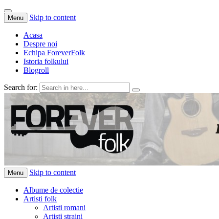
Skip to content
Menu
Acasa
Despre noi
Echipa ForeverFolk
Istoria folkului
Blogroll
Search for:
ForeverFolk
Muzica sufletului tau
Skip to content
Menu
Albume de colectie
Artisti folk
Artisti romani
Artisti straini