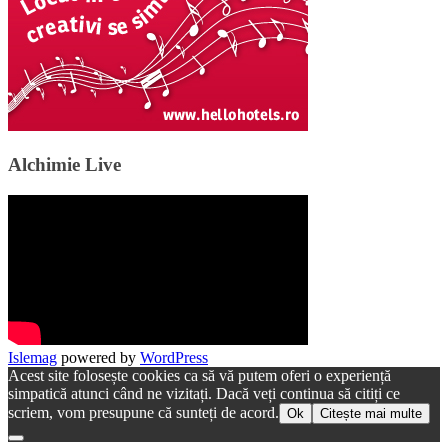
Alchimie Live
Islemag
powered by
WordPress
Acest site folosește cookies ca să vă putem oferi o experiență
simpatică atunci când ne vizitați. Dacă veți continua să citiți ce
scriem, vom presupune că sunteți de acord.
Ok
Citește mai multe