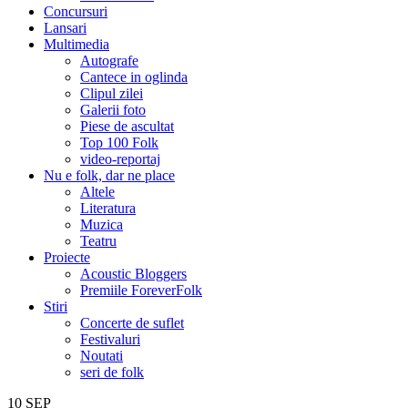
Concursuri
Lansari
Multimedia
Autografe
Cantece in oglinda
Clipul zilei
Galerii foto
Piese de ascultat
Top 100 Folk
video-reportaj
Nu e folk, dar ne place
Altele
Literatura
Muzica
Teatru
Proiecte
Acoustic Bloggers
Premiile ForeverFolk
Stiri
Concerte de suflet
Festivaluri
Noutati
seri de folk
10
SEP