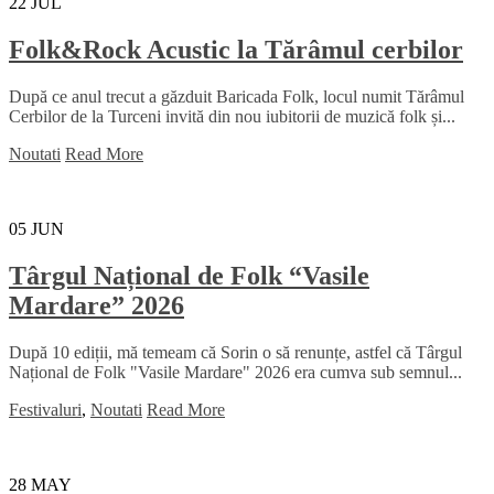
22
JUL
Folk&Rock Acustic la Tărâmul cerbilor
După ce anul trecut a găzduit Baricada Folk, locul numit Tărâmul
Cerbilor de la Turceni invită din nou iubitorii de muzică folk și...
Noutati
Read More
05
JUN
Târgul Național de Folk “Vasile
Mardare” 2026
După 10 ediții, mă temeam că Sorin o să renunțe, astfel că Târgul
Național de Folk "Vasile Mardare" 2026 era cumva sub semnul...
Festivaluri
,
Noutati
Read More
28
MAY