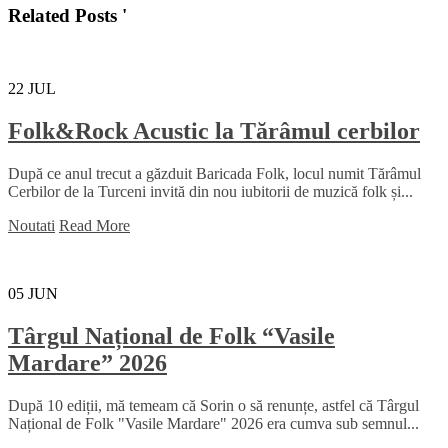
Related Posts '
22
JUL
Folk&Rock Acustic la Tărâmul cerbilor
După ce anul trecut a găzduit Baricada Folk, locul numit Tărâmul
Cerbilor de la Turceni invită din nou iubitorii de muzică folk și...
Noutati
Read More
05
JUN
Târgul Național de Folk “Vasile
Mardare” 2026
După 10 ediții, mă temeam că Sorin o să renunțe, astfel că Târgul
Național de Folk "Vasile Mardare" 2026 era cumva sub semnul...