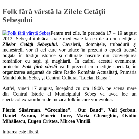
Folk fără vârstă la Zilele Cetăţii
Sebeşului
Pentru trei zile, în perioada 17 – 19 august
2012, Sebeşul îmbrăca straie medievale la cea de a doua ediţie a
Zilelor Cetăţii Sebeşului
. Cavalerii, domniţele, trubadurii şi
menestrelii vor fi cei care vor aduce în prezent o epocă trecută
bogată în tradiţii istorice şi culturale născute din convieţuirea
românilor cu saşii şi maghiarii. În cadrul acestui eveniment,
proiectul
Folk fără vârstă
va fi prezent cu o ediţie specială, în
organizarea asigurată de către Radio România Actualităţi, Primăria
Municipiului Sebeş şi Centrul Cultural “Lucian Blaga”.
Astfel, vineri 17 august, începând cu ora 19:00, pe scena mare
din Centrul Istoric al Municipiului Sebeş va avea loc un
spectacol extraordinar de muzică folk în care vor evolua:
Florin Săsărman, “Greenline”, „Our Band”, Vali Şerban,
Daniel Avram, Emeric Imre, Maria Gheorghiu, Ovidiu
Mihăilescu,
Eugen Cristea, Mircea Vintilă
.
Intrarea este liberă.