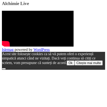
Alchimie Live
Islemag
powered by
WordPress
Acest site folosește cookies ca să vă putem oferi o experiență
simpatică atunci când ne vizitați. Dacă veți continua să citiți ce
scriem, vom presupune că sunteți de acord.
Ok
Citește mai multe