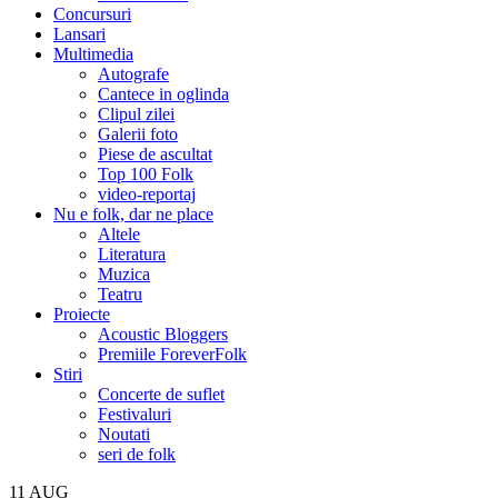
Concursuri
Lansari
Multimedia
Autografe
Cantece in oglinda
Clipul zilei
Galerii foto
Piese de ascultat
Top 100 Folk
video-reportaj
Nu e folk, dar ne place
Altele
Literatura
Muzica
Teatru
Proiecte
Acoustic Bloggers
Premiile ForeverFolk
Stiri
Concerte de suflet
Festivaluri
Noutati
seri de folk
11
AUG