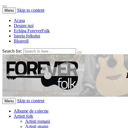
Skip to content
Menu
Acasa
Despre noi
Echipa ForeverFolk
Istoria folkului
Blogroll
Search for:
ForeverFolk
Muzica sufletului tau
Skip to content
Menu
Albume de colectie
Artisti folk
Artisti romani
Artisti straini