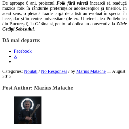
De aproape 6 ani, proiectul
Folk fără vârstă
încearcă să readucă
muzica folk în rândurile preferinţelor adolescenţilor şi tinerilor. În
acest sens, o pleiadă foarte largă de artiști au evoluat în special în
licee, dar și în centre universitare (de ex. Unviersitatea Politehnica
din București), la Gărâna si, pentru al doilea an consecutiv, la
Zilele
Cetății Sebeșului
.
Dă mai departe:
Facebook
X
Categories:
Noutati
/
No Responses
/
by
Marius Matache
11 August
2012
Post Author:
Marius Matache