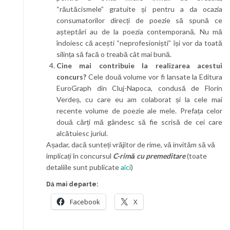
“răutăcismele” gratuite și pentru a da ocazia
consumatorilor direcți de poezie să spună ce
așteptări au de la poezia contemporană. Nu mă
îndoiesc că acești “neprofesioniști” își vor da toată
silința să facă o treabă cât mai bună.
Cine mai contribuie la realizarea acestui
concurs?
Cele două volume vor fi lansate la Editura
EuroGraph din Cluj-Napoca, condusă de Florin
Verdeș, cu care eu am colaborat și la cele mai
recente volume de poezie ale mele. Prefața celor
două cărți mă gândesc să fie scrisă de cei care
alcătuiesc juriul.
Așadar, dacă sunteți vrăjitor de rime, vă invităm să vă
implicați în concursul
C-rimă cu premeditare
(toate
detaliile sunt publicate
aici
)
Dă mai departe:
Facebook
X