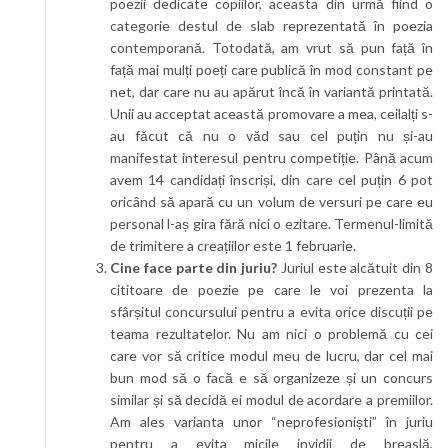
poezii dedicate copiilor, aceasta din urmă fiind o
categorie destul de slab reprezentată în poezia
contemporană. Totodată, am vrut să pun față în
față mai mulți poeți care publică în mod constant pe
net, dar care nu au apărut încă în variantă printată.
Unii au acceptat această promovare a mea, ceilalți s-
au făcut că nu o văd sau cel puțin nu și-au
manifestat interesul pentru competiție. Până acum
avem 14 candidați înscriși, din care cel puțin 6 pot
oricând să apară cu un volum de versuri pe care eu
personal l-aș gira fără nici o ezitare. Termenul-limită
de trimitere a creațiilor este 1 februarie.
Cine face parte din juriu?
Juriul este alcătuit din 8
cititoare de poezie pe care le voi prezenta la
sfârșitul concursului pentru a evita orice discuții pe
teama rezultatelor. Nu am nici o problemă cu cei
care vor să critice modul meu de lucru, dar cel mai
bun mod să o facă e să organizeze și un concurs
similar și să decidă ei modul de acordare a premiilor.
Am ales varianta unor “neprofesioniști” în juriu
pentru a evita micile invidii de breaslă,