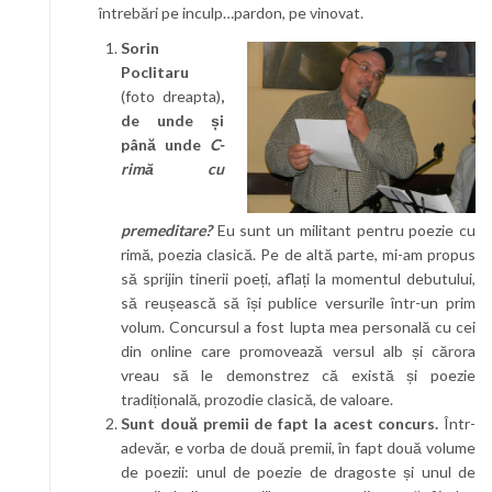
întrebări pe inculp…pardon, pe vinovat.
Sorin
Poclitaru
(foto dreapta)
,
de unde și
până unde
C-
rimă cu
premeditare?
Eu sunt un militant pentru poezie cu
rimă, poezia clasică. Pe de altă parte, mi-am propus
să sprijin tinerii poeți, aflați la momentul debutului,
să reușească să își publice versurile într-un prim
volum. Concursul a fost lupta mea personală cu cei
din online care promovează versul alb și cărora
vreau să le demonstrez că există și poezie
tradițională, prozodie clasică, de valoare.
Sunt două premii de fapt la acest concurs.
Într-
adevăr, e vorba de două premii, în fapt două volume
de poezii: unul de poezie de dragoste și unul de