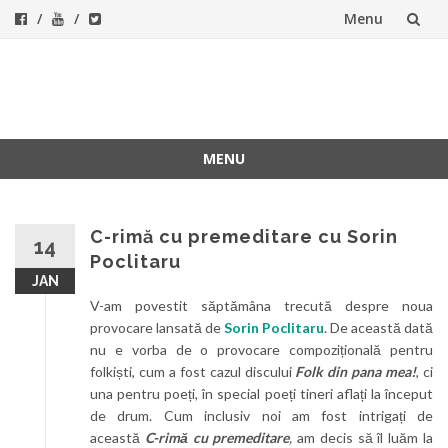
Menu
Skip
to
ForeverFolk
Muzica sufletului tau
content
MENU
Skip
to
content
C-rimă cu premeditare cu Sorin
14
Poclitaru
JAN
V-am povestit săptămâna trecută despre noua
provocare lansată de
Sorin Poclitaru
. De această dată
nu e vorba de o provocare compozițională pentru
folkiști, cum a fost cazul discului
Folk din pana mea!
, ci
una pentru poeți, în special poeți tineri aflați la început
de drum. Cum inclusiv noi am fost intrigați de
această
C-rimă cu premeditare
,
am decis să îl luăm la