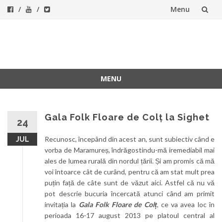
Menu
Skip
to
ForeverFolk
Muzica sufletului tau
content
MENU
Skip
to
content
Gala Folk Floare de Colț la Sighet
24
Recunosc, începând din acest an, sunt subiectiv când e
JUL
vorba de Maramureș, îndrăgostindu-mă iremediabil mai
ales de lumea rurală din nordul țării. Și am promis că mă
voi întoarce cât de curând, pentru că am stat mult prea
puțin față de câte sunt de văzut aici. Astfel că nu vă
pot descrie bucuria încercată atunci când am primit
invitația la
Gala Folk Floare de Colț
, ce va avea loc în
perioada 16-17 august 2013 pe platoul central al