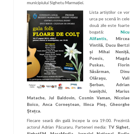
municipiului Sighetu Marmației.
Lista artiștilor ce vor
urca pe scenă în cele
două zile este foarte
bogată:
Nicu
Alifantis
, Mircea
Vintilă, Ducu Bertzi
și Mihai Neniță,
Poesis, Magda
Puskas, Florin
Săsărman, Dinu
Olărașu, Vali
Șerban, Adrian
Ivanițchi, Marius
Matache, Jul Baldovin, Cosmin Vaman, Nicolae
Boico, Anca Corneștean, Ilinca Pleș, Gheorghe
Ștețca.
Fiecare seară din gală începe la ora 19:00. Prezintă
actorul Adrian Păcuraru. Parteneri media:
TV Sighet,
SighetFM, MaraMedia, Jurnalul Național, Radio