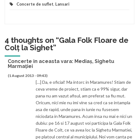
Concerte de suflet
,
Lansari
4 thoughts on “
Gala Folk Floare de
Colț la Sighet
”
Concerte in aceasta vara: Mediaș, Sighetu
Marmației
(1 August 2013 - 09:43)
[…] Da, e oficial! Ma intorc in Maramures! Stiam de
ceva vreme de proiect, stiam ca e 99% sigur, dar
pana nu am vazut afisul, am preferat sa fiu mut.
Oricum, nici mie nu imi vine sa cred ca se intampla
asa de rapid, unde pana in iunie nu fusesem
niciodata in Maramures. Acum insa nu mai e nici un
dubiu: pe 16 si 17 august voi participa la Gala Folk
Floare de Colt, ce va avea loc la Sighetu Marmatiei,
pe platoul central al municipiului. Noi vom canta pe