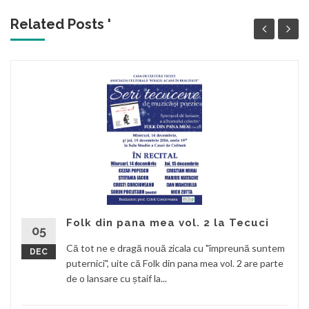
Related Posts '
Folk din pana mea vol. 2 la Tecuci
05
Că tot ne e dragă nouă zicala cu "împreună suntem
DEC
puternici", uite că Folk din pana mea vol. 2 are parte
de o lansare cu ștaif la...