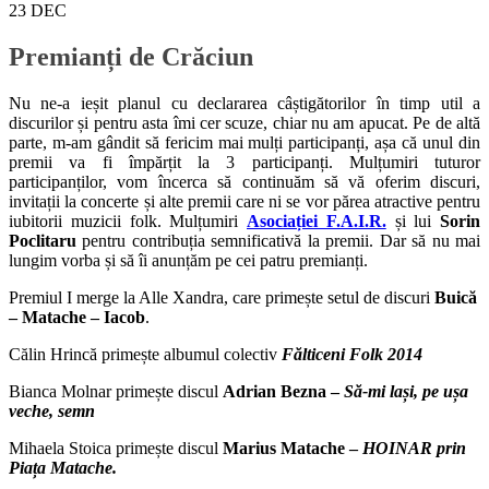
23
DEC
Premianți de Crăciun
Nu ne-a ieșit planul cu declararea câștigătorilor în timp util a
discurilor și pentru asta îmi cer scuze, chiar nu am apucat. Pe de altă
parte, m-am gândit să fericim mai mulți participanți, așa că unul din
premii va fi împărțit la 3 participanți. Mulțumiri tuturor
participanților, vom încerca să continuăm să vă oferim discuri,
invitații la concerte și alte premii care ni se vor părea atractive pentru
iubitorii muzicii folk. Mulțumiri
Asociației F.A.I.R.
și lui
Sorin
Poclitaru
pentru contribuția semnificativă la premii. Dar să nu mai
lungim vorba și să îi anunțăm pe cei patru premianți.
Premiul I merge la Alle Xandra, care primește setul de discuri
Buică
– Matache – Iacob
.
Călin Hrincă primește albumul colectiv
Fălticeni Folk 2014
Bianca Molnar primește discul
Adrian Bezna –
Să-mi lași, pe ușa
veche, semn
Mihaela Stoica primește discul
Marius Matache –
HOINAR prin
Piața Matache.