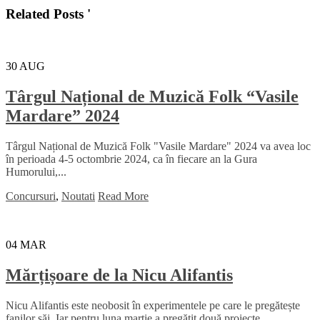
Related Posts '
30
AUG
Târgul Național de Muzică Folk “Vasile
Mardare” 2024
Târgul Național de Muzică Folk "Vasile Mardare" 2024 va avea loc
în perioada 4-5 octombrie 2024, ca în fiecare an la Gura
Humorului,...
Concursuri
,
Noutati
Read More
04
MAR
Mărțișoare de la Nicu Alifantis
Nicu Alifantis este neobosit în experimentele pe care le pregătește
fanilor săi. Iar pentru luna martie a pregătit două proiecte...