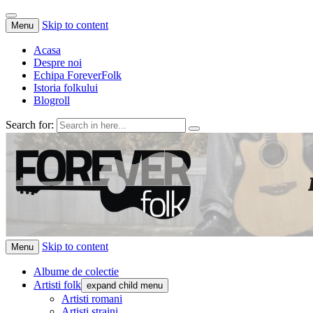
Skip to content
Menu
Acasa
Despre noi
Echipa ForeverFolk
Istoria folkului
Blogroll
Search for:
ForeverFolk
Muzica sufletului tau
Skip to content
Menu
Albume de colectie
Artisti folk
expand child menu
Artisti romani
Artisti straini