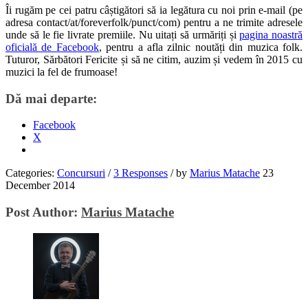
Îi rugăm pe cei patru câștigători să ia legătura cu noi prin e-mail (pe
adresa contact/at/foreverfolk/punct/com) pentru a ne trimite adresele
unde să le fie livrate premiile. Nu uitați să urmăriți și
pagina noastră
oficială de Facebook
, pentru a afla zilnic noutăți din muzica folk.
Tuturor, Sărbători Fericite și să ne citim, auzim și vedem în 2015 cu
muzici la fel de frumoase!
Dă mai departe:
Facebook
X
Categories:
Concursuri
/
3 Responses
/
by
Marius Matache
23
December 2014
Post Author:
Marius Matache