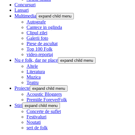
Concursuri
Lansari
Multimedia
expand child menu
Autografe
Cantece in oglinda
Clipul zilei
Galerii foto
Piese de ascultat
Top 100 Folk
video-reportaj
Nu e folk, dar ne place
expand child menu
Altele
Literatura
Muzica
Teatru
Proiecte
expand child menu
Acoustic Bloggers
Premiile ForeverFolk
Stiri
expand child menu
Concerte de suflet
Festivaluri
Noutati
seri de folk